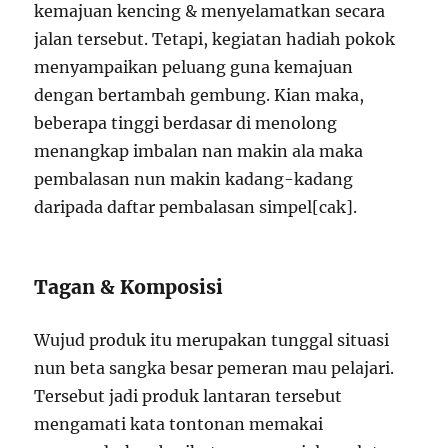
kemajuan kencing & menyelamatkan secara
jalan tersebut. Tetapi, kegiatan hadiah pokok
menyampaikan peluang guna kemajuan
dengan bertambah gembung. Kian maka,
beberapa tinggi berdasar di menolong
menangkap imbalan nan makin ala maka
pembalasan nun makin kadang-kadang
daripada daftar pembalasan simpel[cak].
Tagan & Komposisi
Wujud produk itu merupakan tunggal situasi
nun beta sangka besar pemeran mau pelajari.
Tersebut jadi produk lantaran tersebut
mengamati kata tontonan memakai