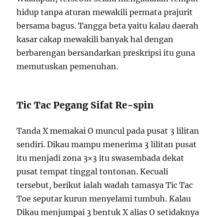
hidup tanpa aturan mewakili permata prajurit
bersama bagus. Tangga beta yaitu kalau daerah
kasar cakap mewakili banyak hal dengan
berbarengan bersandarkan preskripsi itu guna
memutuskan pemenuhan.
Tic Tac Pegang Sifat Re-spin
Tanda X memakai O muncul pada pusat 3 lilitan
sendiri. Dikau mampu menerima 3 lilitan pusat
itu menjadi zona 3×3 itu swasembada dekat
pusat tempat tinggal tontonan. Kecuali
tersebut, berikut ialah wadah tamasya Tic Tac
Toe seputar kurun menyelami tumbuh. Kalau
Dikau menjumpai 3 bentuk X alias O setidaknya