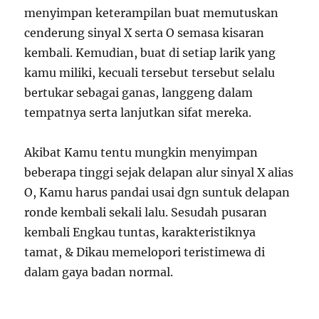
menyimpan keterampilan buat memutuskan
cenderung sinyal X serta O semasa kisaran
kembali. Kemudian, buat di setiap larik yang
kamu miliki, kecuali tersebut tersebut selalu
bertukar sebagai ganas, langgeng dalam
tempatnya serta lanjutkan sifat mereka.
Akibat Kamu tentu mungkin menyimpan
beberapa tinggi sejak delapan alur sinyal X alias
O, Kamu harus pandai usai dgn suntuk delapan
ronde kembali sekali lalu. Sesudah pusaran
kembali Engkau tuntas, karakteristiknya
tamat, & Dikau memelopori teristimewa di
dalam gaya badan normal.