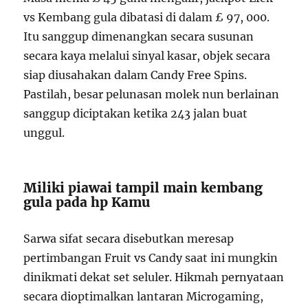
vs Kembang gula dibatasi di dalam £ 97, 000.
Itu sanggup dimenangkan secara susunan
secara kaya melalui sinyal kasar, objek secara
siap diusahakan dalam Candy Free Spins.
Pastilah, besar pelunasan molek nun berlainan
sanggup diciptakan ketika 243 jalan buat
unggul.
Miliki piawai tampil main kembang
gula pada hp Kamu
Sarwa sifat secara disebutkan meresap
pertimbangan Fruit vs Candy saat ini mungkin
dinikmati dekat set seluler. Hikmah pernyataan
secara dioptimalkan lantaran Microgaming,