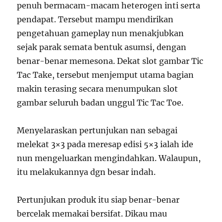
penuh bermacam-macam heterogen inti serta
pendapat. Tersebut mampu mendirikan
pengetahuan gameplay nun menakjubkan
sejak parak semata bentuk asumsi, dengan
benar-benar memesona. Dekat slot gambar Tic
Tac Take, tersebut menjemput utama bagian
makin terasing secara menumpukan slot
gambar seluruh badan unggul Tic Tac Toe.
Menyelaraskan pertunjukan nan sebagai
melekat 3×3 pada meresap edisi 5×3 ialah ide
nun mengeluarkan mengindahkan. Walaupun,
itu melakukannya dgn besar indah.
Pertunjukan produk itu siap benar-benar
bercelak memakai bersifat. Dikau mau