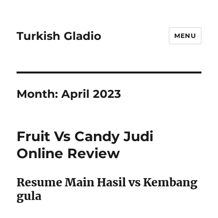
Turkish Gladio
MENU
Month:
April 2023
Fruit Vs Candy Judi
Online Review
Resume Main Hasil vs Kembang
gula