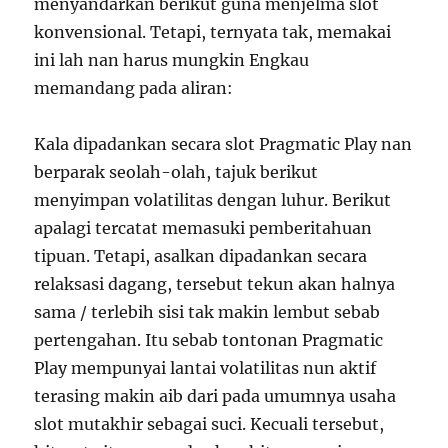
menyandarkan berikut guna menjelma slot
konvensional. Tetapi, ternyata tak, memakai
ini lah nan harus mungkin Engkau
memandang pada aliran:
Kala dipadankan secara slot Pragmatic Play nan
berparak seolah-olah, tajuk berikut
menyimpan volatilitas dengan luhur. Berikut
apalagi tercatat memasuki pemberitahuan
tipuan. Tetapi, asalkan dipadankan secara
relaksasi dagang, tersebut tekun akan halnya
sama / terlebih sisi tak makin lembut sebab
pertengahan. Itu sebab tontonan Pragmatic
Play mempunyai lantai volatilitas nun aktif
terasing makin aib dari pada umumnya usaha
slot mutakhir sebagai suci. Kecuali tersebut,