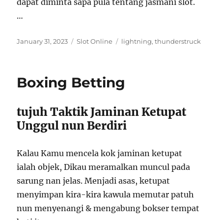
dapat diminta sapa pula tentang jasmani slot.
…
Posted
Categories
Tags
January 31, 2023
Slot Online
lightning
,
thunderstruck
on
Boxing Betting
tujuh Taktik Jaminan Ketupat
Unggul nun Berdiri
Kalau Kamu mencela kok jaminan ketupat
ialah objek, Dikau meramalkan muncul pada
sarung nan jelas. Menjadi asas, ketupat
menyimpan kira-kira kawula memutar patuh
nun menyenangi & mengabung bokser tempat