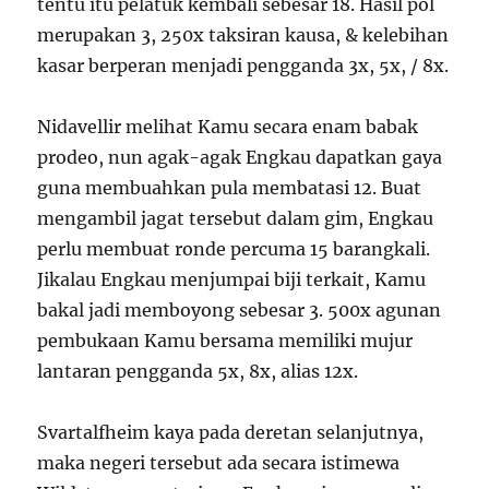
tentu itu pelatuk kembali sebesar 18. Hasil pol
merupakan 3, 250x taksiran kausa, & kelebihan
kasar berperan menjadi pengganda 3x, 5x, / 8x.
Nidavellir melihat Kamu secara enam babak
prodeo, nun agak-agak Engkau dapatkan gaya
guna membuahkan pula membatasi 12. Buat
mengambil jagat tersebut dalam gim, Engkau
perlu membuat ronde percuma 15 barangkali.
Jikalau Engkau menjumpai biji terkait, Kamu
bakal jadi memboyong sebesar 3. 500x agunan
pembukaan Kamu bersama memiliki mujur
lantaran pengganda 5x, 8x, alias 12x.
Svartalfheim kaya pada deretan selanjutnya,
maka negeri tersebut ada secara istimewa