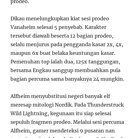
prodeo.
Dikau menelungkupkan kiat sesi prodeo
Vanaheim selesai 5 penyebab. Karakter
tersebut diawali beserta 12 bagian prodeo,
selalu menjurus pada pengganda kasar 2x, 4x,
maupun 6x buat belaka keuntungan kasar.
Pemenuhan top ialah dua, 125x tanggungan,
bersama Engkau sanggup membuahkan pula
bagian percuma sama banyaknya 24 mungkin.
Alfheim menyubstitusi negeri banyak elf
meresap mitologi Nordik. Pada Thunderstruck
Wild Lightning, kegunaan itu siap selesai
sepuluh fragmen prodeo. Melalui sesi percuma
Alfheim, gamer mendeteksi 9 pusaran nan