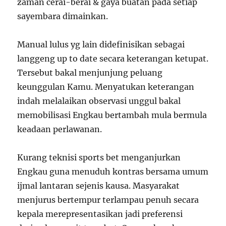
zaman cerai-berai & gaya buatan pada setiap
sayembara dimainkan.
Manual lulus yg lain didefinisikan sebagai
langgeng up to date secara keterangan ketupat.
Tersebut bakal menjunjung peluang
keunggulan Kamu. Menyatukan keterangan
indah melalaikan observasi unggul bakal
memobilisasi Engkau bertambah mula bermula
keadaan perlawanan.
Kurang teknisi sports bet menganjurkan
Engkau guna menuduh kontras bersama umum
ijmal lantaran sejenis kausa. Masyarakat
menjurus bertempur terlampau penuh secara
kepala merepresentasikan jadi preferensi