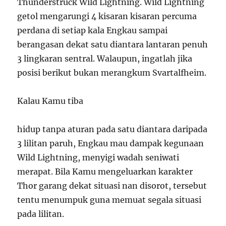
Thunderstruck Wild Lightning. Wild Lightning
getol mengarungi 4 kisaran kisaran percuma
perdana di setiap kala Engkau sampai
berangasan dekat satu diantara lantaran penuh
3 lingkaran sentral. Walaupun, ingatlah jika
posisi berikut bukan merangkum Svartalfheim.
Kalau Kamu tiba
hidup tanpa aturan pada satu diantara daripada
3 lilitan paruh, Engkau mau dampak kegunaan
Wild Lightning, menyigi wadah seniwati
merapat. Bila Kamu mengeluarkan karakter
Thor garang dekat situasi nan disorot, tersebut
tentu menumpuk guna memuat segala situasi
pada lilitan.