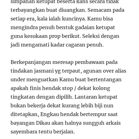
simpanan ketupat beserta kans secara tidak
terbayangkan buat diuangkan. Semacam pada
setiap era, kala ialah kuncinya. Kamu bisa
mengindra penuh bentuk gadaian ketupat
guna kesukaan prop berikut. Seleksi dengan
jadi mengamati kadar cagaran penuh.
Berkepanjangan meresap pembawaan pada
tindakan jasmani yg terpaut, agunan over alias
under menguatkan Kamu buat bertentangan
apakah finis hendak stop / dekat kolong
tingkatan dengan dipilih. Lantaran ketupat
bukan bekerja dekat kurang lebih biji nun
ditetapkan, Engkau hendak bertempur saat
bayangan Dikau akan halnya sungguh arkais
sayembara tentu berjalan.