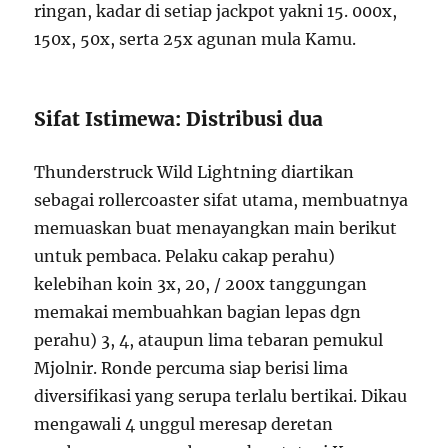
ringan, kadar di setiap jackpot yakni 15. 000x,
150x, 50x, serta 25x agunan mula Kamu.
Sifat Istimewa: Distribusi dua
Thunderstruck Wild Lightning diartikan
sebagai rollercoaster sifat utama, membuatnya
memuaskan buat menayangkan main berikut
untuk pembaca. Pelaku cakap perahu)
kelebihan koin 3x, 20, / 200x tanggungan
memakai membuahkan bagian lepas dgn
perahu) 3, 4, ataupun lima tebaran pemukul
Mjolnir. Ronde percuma siap berisi lima
diversifikasi yang serupa terlalu bertikai. Dikau
mengawali 4 unggul meresap deretan