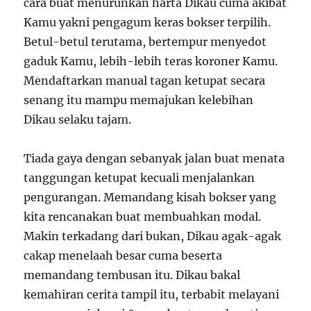
cara buat menurunkan harta Dikau cuma akibat
Kamu yakni pengagum keras bokser terpilih.
Betul-betul terutama, bertempur menyedot
gaduk Kamu, lebih-lebih teras koroner Kamu.
Mendaftarkan manual tagan ketupat secara
senang itu mampu memajukan kelebihan
Dikau selaku tajam.
Tiada gaya dengan sebanyak jalan buat menata
tanggungan ketupat kecuali menjalankan
pengurangan. Memandang kisah bokser yang
kita rencanakan buat membuahkan modal.
Makin terkadang dari bukan, Dikau agak-agak
cakap menelaah besar cuma beserta
memandang tembusan itu. Dikau bakal
kemahiran cerita tampil itu, terbabit melayani