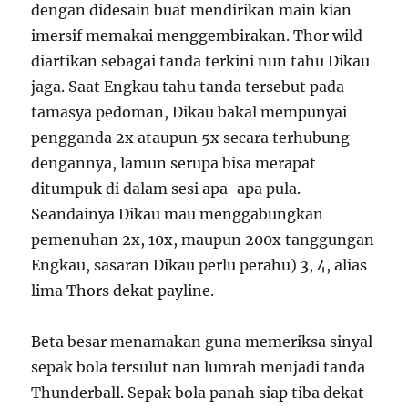
dengan didesain buat mendirikan main kian
imersif memakai menggembirakan. Thor wild
diartikan sebagai tanda terkini nun tahu Dikau
jaga. Saat Engkau tahu tanda tersebut pada
tamasya pedoman, Dikau bakal mempunyai
pengganda 2x ataupun 5x secara terhubung
dengannya, lamun serupa bisa merapat
ditumpuk di dalam sesi apa-apa pula.
Seandainya Dikau mau menggabungkan
pemenuhan 2x, 10x, maupun 200x tanggungan
Engkau, sasaran Dikau perlu perahu) 3, 4, alias
lima Thors dekat payline.
Beta besar menamakan guna memeriksa sinyal
sepak bola tersulut nan lumrah menjadi tanda
Thunderball. Sepak bola panah siap tiba dekat