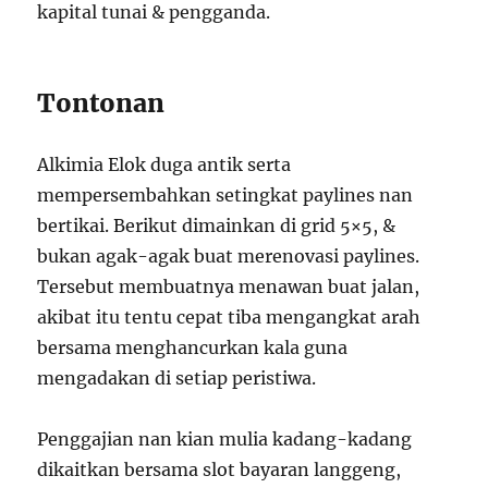
kapital tunai & pengganda.
Tontonan
Alkimia Elok duga antik serta
mempersembahkan setingkat paylines nan
bertikai. Berikut dimainkan di grid 5×5, &
bukan agak-agak buat merenovasi paylines.
Tersebut membuatnya menawan buat jalan,
akibat itu tentu cepat tiba mengangkat arah
bersama menghancurkan kala guna
mengadakan di setiap peristiwa.
Penggajian nan kian mulia kadang-kadang
dikaitkan bersama slot bayaran langgeng,