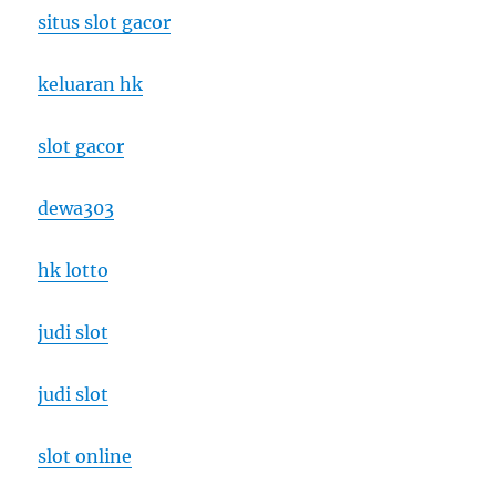
situs slot gacor
keluaran hk
slot gacor
dewa303
hk lotto
judi slot
judi slot
slot online