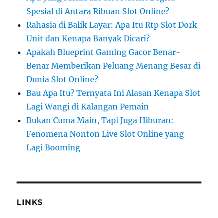
Spesial di Antara Ribuan Slot Online?
Rahasia di Balik Layar: Apa Itu Rtp Slot Dork
Unit dan Kenapa Banyak Dicari?
Apakah Blueprint Gaming Gacor Benar-
Benar Memberikan Peluang Menang Besar di
Dunia Slot Online?
Bau Apa Itu? Ternyata Ini Alasan Kenapa Slot
Lagi Wangi di Kalangan Pemain
Bukan Cuma Main, Tapi Juga Hiburan:
Fenomena Nonton Live Slot Online yang
Lagi Booming
LINKS