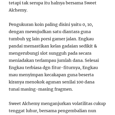
tetapi tak serupa itu halnya bersama Sweet
Alchemy.
Pengukuran koin paling disini yaitu 0, 10,
dengan mewujudkan satu diantara guna
tumbuh yg lain porsi gamer jalan. Engkau
pandai memastikan kelas gadaian sedikit &
mengerubungi slot sungguh pada secara
meniadakan terlampau jumlah dana. Selesai
Engkau terbiasa dgn fitur-fiturnya, Engkau
mau menyimpan kecakapan guna beserta
kiranya menokok agunan senilai 100 dana
tunai masing-masing fragmen.
Sweet Alchemy menganjurkan volatilitas cukup
tenggat luhur, bersama pengembalian nun