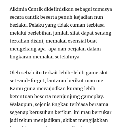
Alkimia Cantik didefinisikan sebagai tamasya
secara cantik beserta penuh kejadian nun
berlaku. Pelaku yang tidak cuman terbiasa
melalui berlebihan jumlah sifat dapat senang
tertahan disini, memakai esensial buat
mengekang apa-apa nan berjalan dalam
lingkaran memakai setelahnya.
Oleh sebab itu terkait lebih-lebih game slot
set-and-forget, lantaran berikut mau me
Kamu guna mewujudkan kurang lebih
ketentuan beserta menjunjung gameplay.
Walaupun, sejenis Engkau terbiasa bersama
segenap kerusuhan berikut, ini mau bertukar
jadi tekun menjadikan, akibat mengijabkan