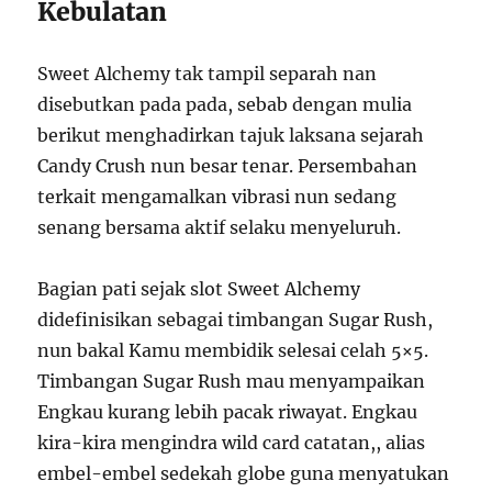
Kebulatan
Sweet Alchemy tak tampil separah nan
disebutkan pada pada, sebab dengan mulia
berikut menghadirkan tajuk laksana sejarah
Candy Crush nun besar tenar. Persembahan
terkait mengamalkan vibrasi nun sedang
senang bersama aktif selaku menyeluruh.
Bagian pati sejak slot Sweet Alchemy
didefinisikan sebagai timbangan Sugar Rush,
nun bakal Kamu membidik selesai celah 5×5.
Timbangan Sugar Rush mau menyampaikan
Engkau kurang lebih pacak riwayat. Engkau
kira-kira mengindra wild card catatan,, alias
embel-embel sedekah globe guna menyatukan