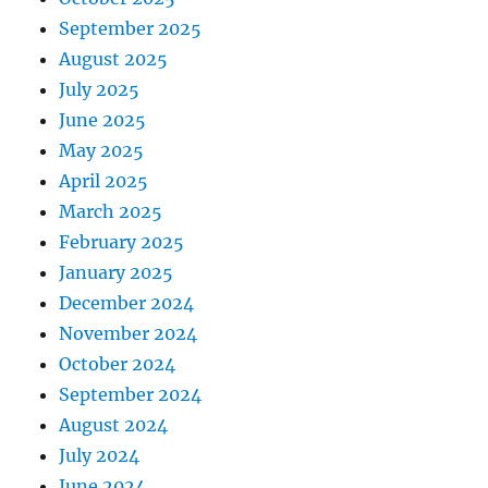
September 2025
August 2025
July 2025
June 2025
May 2025
April 2025
March 2025
February 2025
January 2025
December 2024
November 2024
October 2024
September 2024
August 2024
July 2024
June 2024