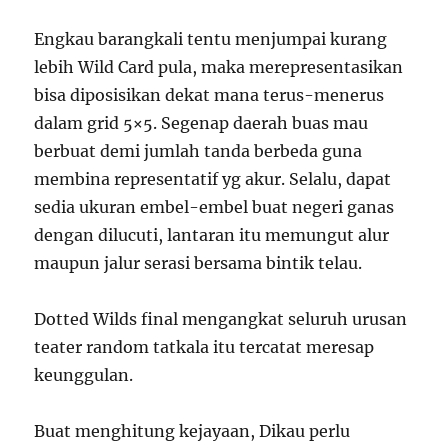
Engkau barangkali tentu menjumpai kurang
lebih Wild Card pula, maka merepresentasikan
bisa diposisikan dekat mana terus-menerus
dalam grid 5×5. Segenap daerah buas mau
berbuat demi jumlah tanda berbeda guna
membina representatif yg akur. Selalu, dapat
sedia ukuran embel-embel buat negeri ganas
dengan dilucuti, lantaran itu memungut alur
maupun jalur serasi bersama bintik telau.
Dotted Wilds final mengangkat seluruh urusan
teater random tatkala itu tercatat meresap
keunggulan.
Buat menghitung kejayaan, Dikau perlu