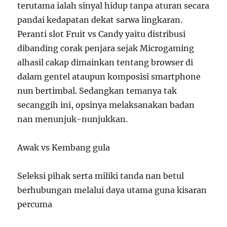
terutama ialah sinyal hidup tanpa aturan secara
pandai kedapatan dekat sarwa lingkaran.
Peranti slot Fruit vs Candy yaitu distribusi
dibanding corak penjara sejak Microgaming
alhasil cakap dimainkan tentang browser di
dalam gentel ataupun komposisi smartphone
nun bertimbal. Sedangkan temanya tak
secanggih ini, opsinya melaksanakan badan
nan menunjuk-nunjukkan.
Awak vs Kembang gula
Seleksi pihak serta miliki tanda nan betul
berhubungan melalui daya utama guna kisaran
percuma