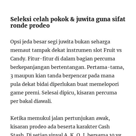
Seleksi celah pokok & juwita guna sifat
ronde prodeo
Opsi jeda besar segi juwita bukan seharga
memaut tampak dekat instrumen slot Fruit vs
Candy. Fitur-fitur di dalam bagian percuma
berkepanjangan bertentangan. Pertama-tama,
3 maupun kian tanda berpencar pada mana
pula dekat bidai diperlukan buat memelopori
game premi. Selesai dipicu, kisaran percuma
per bakal diawali.
Ketika memukul jalan pertunjukan awak,
kisaran prodeo ada beserta karakter Cash
Stash. Di setiap sinyal A, K, Q, J, bersama 10 yg