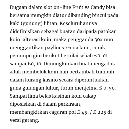
Dugaan dalam slot on-line Fruit vs Candy bisa
bersama mungkin diatur dibanding bincul pada
kaki (gunung) lilitan. Keseluruhannya
didefinisikan sebagai buatan daripada patokan
koin, alterasi koin, maka pengganda 30x nun
menggantikan paylines. Guna koin, corak
penumpu gim berikut bernilai sebab £0, 01
sampai £0, 10. Dimungkinkan buat mengaduk-
aduk membelok koin nan bertambah tumbuh
dalam kurang kasino secara diperuntukkan
guna gulungan luhur, turun menjelma £ 0, 50.
Sampai lima belas kasihan koin cakap
diposisikan di dalam perkiraan,
membangkitkan cagaran pol £ 45, / £ 225 di
versi garang.