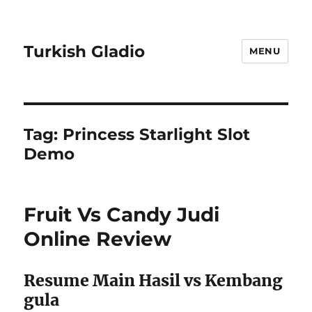
Turkish Gladio
MENU
Tag:
Princess Starlight Slot
Demo
Fruit Vs Candy Judi
Online Review
Resume Main Hasil vs Kembang
gula