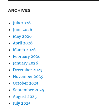
ARCHIVES
July 2026
June 2026
May 2026
April 2026
March 2026
February 2026
January 2026
December 2025
November 2025
October 2025
September 2025
August 2025
July 2025