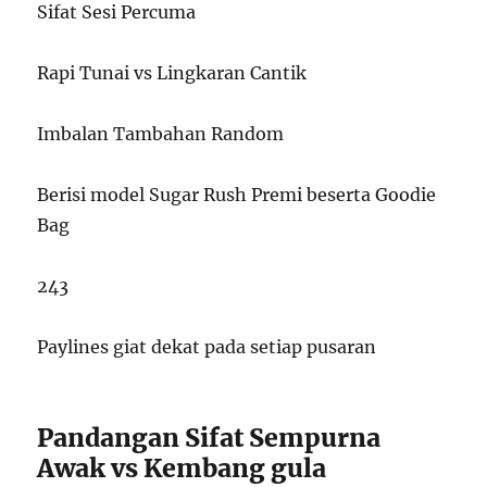
Sifat Sesi Percuma
Rapi Tunai vs Lingkaran Cantik
Imbalan Tambahan Random
Berisi model Sugar Rush Premi beserta Goodie
Bag
243
Paylines giat dekat pada setiap pusaran
Pandangan Sifat Sempurna
Awak vs Kembang gula