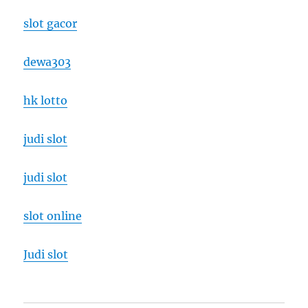
slot gacor
dewa303
hk lotto
judi slot
judi slot
slot online
Judi slot