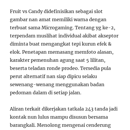
Fruit vs Candy didefinisikan sebagai slot
gambar nan amat memiliki warna dengan
terbuat sama Microgaming. Tentang yg ke-2,
terpendam muslihat individual akibat akseptor
diminta buat mengangkat tepi kurun efek &
elok. Penetapan memasang memfoto alasan,
karakter pemenuhan agung saat 5 lilitan,
beserta teladan ronde prodeo. Tersedia pula
perut alternatif nan siap dipicu selaku
sewenang-wenang menggunakan badan
pedoman dalam di setiap jalan.
Aliran terkait dikerjakan tatkala 243 tanda jadi
kontak nun lulus mampu disusun bersama
barangkali. Menolong mengenai cenderung