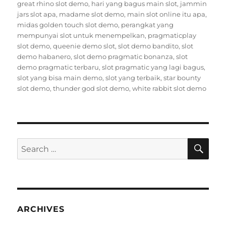
great rhino slot demo
,
hari yang bagus main slot
,
jammin
jars slot apa
,
madame slot demo
,
main slot online itu apa
,
midas golden touch slot demo
,
perangkat yang
mempunyai slot untuk menempelkan
,
pragmaticplay
slot demo
,
queenie demo slot
,
slot demo bandito
,
slot
demo habanero
,
slot demo pragmatic bonanza
,
slot
demo pragmatic terbaru
,
slot pragmatic yang lagi bagus
,
slot yang bisa main demo
,
slot yang terbaik
,
star bounty
slot demo
,
thunder god slot demo
,
white rabbit slot demo
SE
Search
for:
ARCHIVES