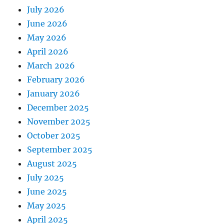
July 2026
June 2026
May 2026
April 2026
March 2026
February 2026
January 2026
December 2025
November 2025
October 2025
September 2025
August 2025
July 2025
June 2025
May 2025
April 2025