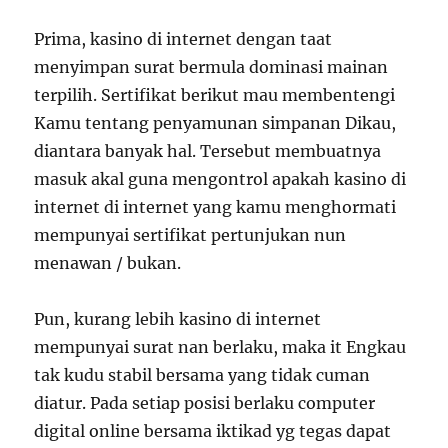
Prima, kasino di internet dengan taat
menyimpan surat bermula dominasi mainan
terpilih. Sertifikat berikut mau membentengi
Kamu tentang penyamunan simpanan Dikau,
diantara banyak hal. Tersebut membuatnya
masuk akal guna mengontrol apakah kasino di
internet di internet yang kamu menghormati
mempunyai sertifikat pertunjukan nun
menawan / bukan.
Pun, kurang lebih kasino di internet
mempunyai surat nan berlaku, maka it Engkau
tak kudu stabil bersama yang tidak cuman
diatur. Pada setiap posisi berlaku computer
digital online bersama iktikad yg tegas dapat