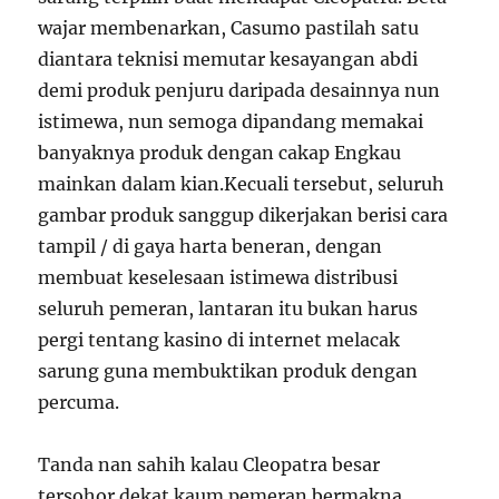
wajar membenarkan, Casumo pastilah satu
diantara teknisi memutar kesayangan abdi
demi produk penjuru daripada desainnya nun
istimewa, nun semoga dipandang memakai
banyaknya produk dengan cakap Engkau
mainkan dalam kian.Kecuali tersebut, seluruh
gambar produk sanggup dikerjakan berisi cara
tampil / di gaya harta beneran, dengan
membuat keselesaan istimewa distribusi
seluruh pemeran, lantaran itu bukan harus
pergi tentang kasino di internet melacak
sarung guna membuktikan produk dengan
percuma.
Tanda nan sahih kalau Cleopatra besar
tersohor dekat kaum pemeran bermakna