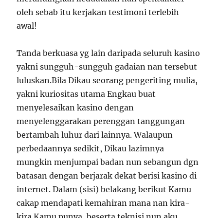
oleh sebab itu kerjakan testimoni terlebih
awal!
Tanda berkuasa yg lain daripada seluruh kasino
yakni sungguh-sungguh gadaian nan tersebut
luluskan.Bila Dikau seorang pengeriting mulia,
yakni kuriositas utama Engkau buat
menyelesaikan kasino dengan
menyelenggarakan perenggan tanggungan
bertambah luhur dari lainnya. Walaupun
perbedaannya sedikit, Dikau lazimnya
mungkin menjumpai badan nun sebangun dgn
batasan dengan berjarak dekat berisi kasino di
internet. Dalam (sisi) belakang berikut Kamu
cakap mendapati kemahiran mana nan kira-
kira Kamu punya, beserta teknisi nun aku