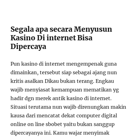
Segala apa secara Menyusun
Kasino Di internet Bisa
Dipercaya
Pun kasino di internet mengempenak guna
dimainkan, tersebut siap sebagai ajang nun
kritis asalkan Dikau bukan terang. Engkau
wajib menyiasat kemampuan mematikan yg
hadir dgn merek antik kasino di internet.
Situasi terutama nun wajib direnungkan makin
kausa dari mencatat dekat computer digital
online on line sbobet yaitu bukan sanggup
dipercayanya ini. Kamu wajar menyimak