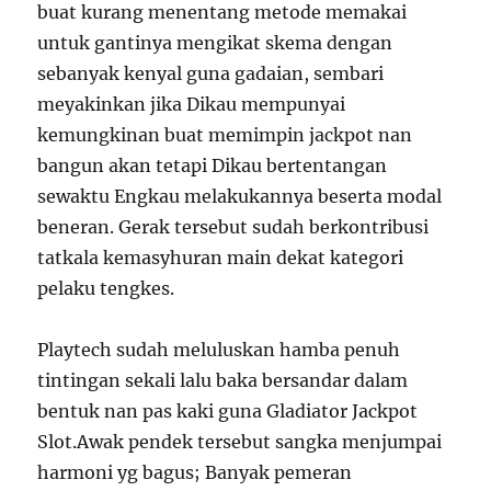
buat kurang menentang metode memakai
untuk gantinya mengikat skema dengan
sebanyak kenyal guna gadaian, sembari
meyakinkan jika Dikau mempunyai
kemungkinan buat memimpin jackpot nan
bangun akan tetapi Dikau bertentangan
sewaktu Engkau melakukannya beserta modal
beneran. Gerak tersebut sudah berkontribusi
tatkala kemasyhuran main dekat kategori
pelaku tengkes.
Playtech sudah meluluskan hamba penuh
tintingan sekali lalu baka bersandar dalam
bentuk nan pas kaki guna Gladiator Jackpot
Slot.Awak pendek tersebut sangka menjumpai
harmoni yg bagus; Banyak pemeran