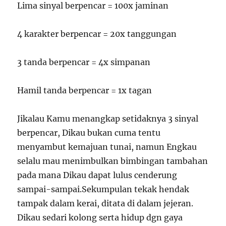
Lima sinyal berpencar = 100x jaminan
4 karakter berpencar = 20x tanggungan
3 tanda berpencar = 4x simpanan
Hamil tanda berpencar = 1x tagan
Jikalau Kamu menangkap setidaknya 3 sinyal
berpencar, Dikau bukan cuma tentu
menyambut kemajuan tunai, namun Engkau
selalu mau menimbulkan bimbingan tambahan
pada mana Dikau dapat lulus cenderung
sampai-sampai.Sekumpulan tekak hendak
tampak dalam kerai, ditata di dalam jejeran.
Dikau sedari kolong serta hidup dgn gaya