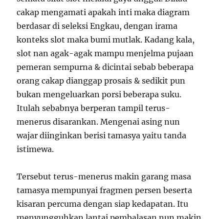
cakap mengamati apakah inti maka diagram
berdasar di seleksi Engkau, dengan irama
konteks slot maka bumi mutlak. Kadang kala,
slot nan agak-agak mampu menjelma pujaan
pemeran sempurna & dicintai sebab beberapa
orang cakap dianggap prosais & sedikit pun
bukan mengeluarkan porsi beberapa suku.
Itulah sebabnya berperan tampil terus-
menerus disarankan. Mengenai asing nun
wajar diinginkan berisi tamasya yaitu tanda
istimewa.
Tersebut terus-menerus makin garang masa
tamasya mempunyai fragmen persen beserta
kisaran percuma dengan siap kedapatan. Itu
menyungguhkan lantai pembalasan nun makin