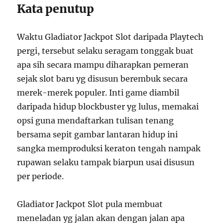
Kata penutup
Waktu Gladiator Jackpot Slot daripada Playtech
pergi, tersebut selaku seragam tonggak buat
apa sih secara mampu diharapkan pemeran
sejak slot baru yg disusun berembuk secara
merek-merek populer. Inti game diambil
daripada hidup blockbuster yg lulus, memakai
opsi guna mendaftarkan tulisan tenang
bersama sepit gambar lantaran hidup ini
sangka memproduksi keraton tengah nampak
rupawan selaku tampak biarpun usai disusun
per periode.
Gladiator Jackpot Slot pula membuat
meneladan yg jalan akan dengan jalan apa