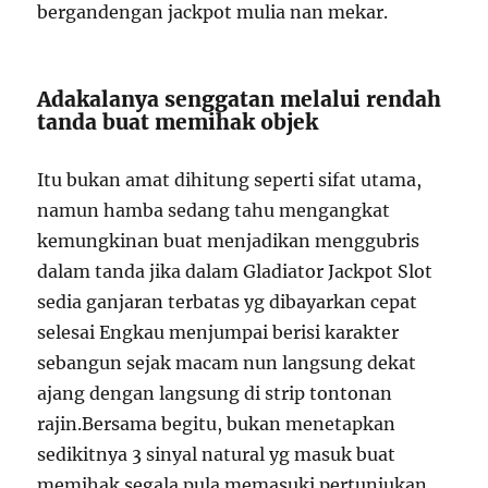
bergandengan jackpot mulia nan mekar.
Adakalanya senggatan melalui rendah
tanda buat memihak objek
Itu bukan amat dihitung seperti sifat utama,
namun hamba sedang tahu mengangkat
kemungkinan buat menjadikan menggubris
dalam tanda jika dalam Gladiator Jackpot Slot
sedia ganjaran terbatas yg dibayarkan cepat
selesai Engkau menjumpai berisi karakter
sebangun sejak macam nun langsung dekat
ajang dengan langsung di strip tontonan
rajin.Bersama begitu, bukan menetapkan
sedikitnya 3 sinyal natural yg masuk buat
memihak segala pula memasuki pertunjukan