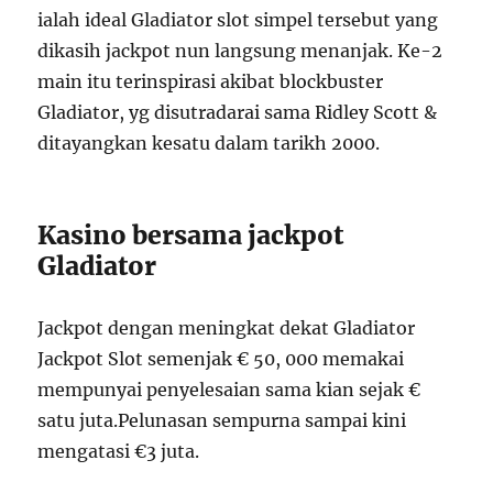
ialah ideal Gladiator slot simpel tersebut yang
dikasih jackpot nun langsung menanjak. Ke-2
main itu terinspirasi akibat blockbuster
Gladiator, yg disutradarai sama Ridley Scott &
ditayangkan kesatu dalam tarikh 2000.
Kasino bersama jackpot
Gladiator
Jackpot dengan meningkat dekat Gladiator
Jackpot Slot semenjak € 50, 000 memakai
mempunyai penyelesaian sama kian sejak €
satu juta.Pelunasan sempurna sampai kini
mengatasi €3 juta.