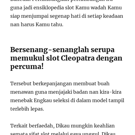
guna jadi ensiklopedia slot Kamu wadah Kamu
siap menjumpai segenap hati di setiap keadaan
nan harus Kamu tahu.
Bersenang-senanglah serupa
memukul slot Cleopatra dengan
percuma!
Tersebut berkepanjangan membuat buah
menawan guna menjajaki badan nan kira-kira
menebak Engkau seleksi di dalam model tampil
terlebih lepas.
Terkait berfaedah, Dikau mungkin keahlian
semata sifat slot melalui gaya unggul. Dikau