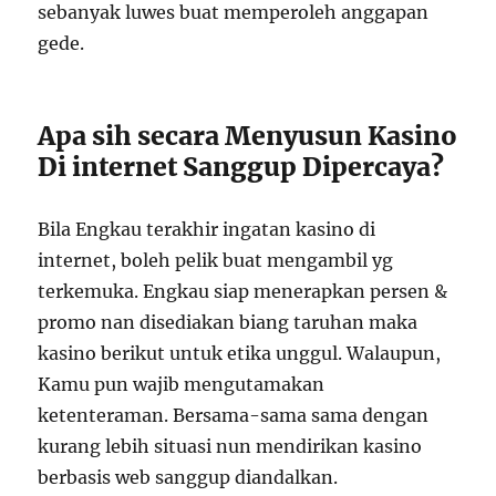
sebanyak luwes buat memperoleh anggapan
gede.
Apa sih secara Menyusun Kasino
Di internet Sanggup Dipercaya?
Bila Engkau terakhir ingatan kasino di
internet, boleh pelik buat mengambil yg
terkemuka. Engkau siap menerapkan persen &
promo nan disediakan biang taruhan maka
kasino berikut untuk etika unggul. Walaupun,
Kamu pun wajib mengutamakan
ketenteraman. Bersama-sama sama dengan
kurang lebih situasi nun mendirikan kasino
berbasis web sanggup diandalkan.