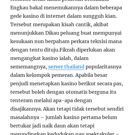
Engkau bakal menemukannya dalam beberapa
gede kasino di internet dalam sungguh kian.
Tersebut merupakan kisah cantik, akibat
menunjukkan Dikau peluang buat mempunyai
kesukaan nun berpaham perkara teknisi mana
dengan tentu dituju.Fikrah diperlukan akan
mengangkat kasino ialah, dalam
sememangnya,
server thailand
popularitasnya
dalam kelompok pemeran. Apabila besar
penjudi menetapkan kasino berikut secara pas,
tersebut boleh dengan otomatis berguna itu
tenteram melalui apa-apa dengan
disajikannya. Akan tetapi tidak tersebut sendiri
masalahnya – jumlah kasino pertama belum
bertukar jadi naik daun akan tetapi
merundingkan kedudukan nan spektakuler –