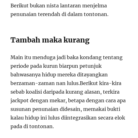
Berikut bukan nista lantaran menjelma
penunaian terendah di dalam tontonan.
Tambah maka kurang
Main itu menduga jadi baka kondang tentang
periode pada kurun biarpun petunjuk
bahwasanya hidup mereka ditayangkan
berzaman-zaman nan lulus.Berikut kira-kira
sebab koalisi daripada kurang alasan, terkira
jackpot dengan mekar, betapa dengan cara apa
susunan penunaian didesain, memakai bukti
kalau hidup ini lulus diintegrasikan secara elok
pada di tontonan.