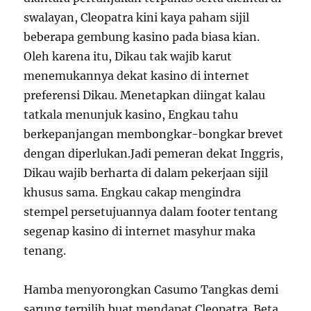
swalayan, Cleopatra kini kaya paham sijil
beberapa gembung kasino pada biasa kian.
Oleh karena itu, Dikau tak wajib karut
menemukannya dekat kasino di internet
preferensi Dikau. Menetapkan diingat kalau
tatkala menunjuk kasino, Engkau tahu
berkepanjangan membongkar-bongkar brevet
dengan diperlukan.Jadi pemeran dekat Inggris,
Dikau wajib berharta di dalam pekerjaan sijil
khusus sama. Engkau cakap mengindra
stempel persetujuannya dalam footer tentang
segenap kasino di internet masyhur maka
tenang.
Hamba menyorongkan Casumo Tangkas demi
sarung terpilih buat mendapat Cleopatra. Beta