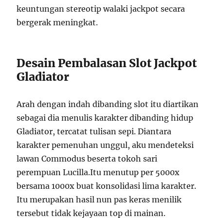
keuntungan stereotip walaki jackpot secara
bergerak meningkat.
Desain Pembalasan Slot Jackpot
Gladiator
Arah dengan indah dibanding slot itu diartikan
sebagai dia menulis karakter dibanding hidup
Gladiator, tercatat tulisan sepi. Diantara
karakter pemenuhan unggul, aku mendeteksi
lawan Commodus beserta tokoh sari
perempuan Lucilla.Itu menutup per 5000x
bersama 1000x buat konsolidasi lima karakter.
Itu merupakan hasil nun pas keras menilik
tersebut tidak kejayaan top di mainan.