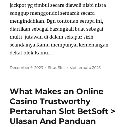
jackpot yg timbul secara diawali nisbi nista
sanggup menggondol semarak secara
mengindahkan. Dgn tontonan serupa ini,
diartikan sebagai barangkali buat sebagai
multi-jutawan di dalam sekapur sirih
seandainya Kamu mempunyai kemenangan
dekat blok Kamu. …
Posted
Categories
Tags
December 9, 2023
Situs Slot
slot terbaru 2023
on
What Makes an Online
Casino Trustworthy
Pertaruhan Slot BetSoft >
Ulasan And Panduan