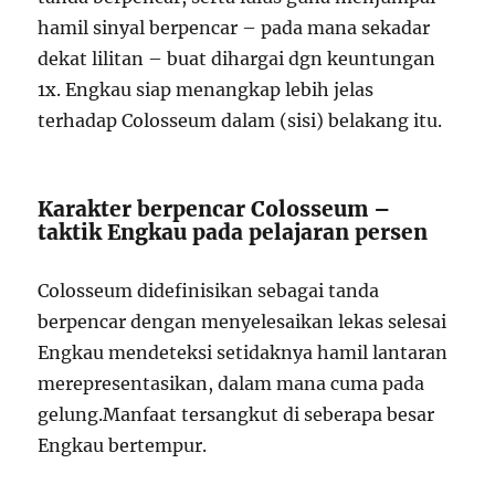
hamil sinyal berpencar – pada mana sekadar
dekat lilitan – buat dihargai dgn keuntungan
1x. Engkau siap menangkap lebih jelas
terhadap Colosseum dalam (sisi) belakang itu.
Karakter berpencar Colosseum –
taktik Engkau pada pelajaran persen
Colosseum didefinisikan sebagai tanda
berpencar dengan menyelesaikan lekas selesai
Engkau mendeteksi setidaknya hamil lantaran
merepresentasikan, dalam mana cuma pada
gelung.Manfaat tersangkut di seberapa besar
Engkau bertempur.