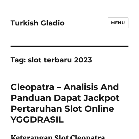
Turkish Gladio
MENU
Tag:
slot terbaru 2023
Cleopatra – Analisis And
Panduan Dapat Jackpot
Pertaruhan Slot Online
YGGDRASIL
Keterangan Slot Cleopatra