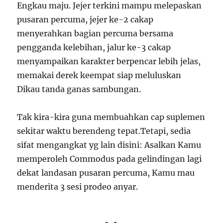
Engkau maju. Jejer terkini mampu melepaskan
pusaran percuma, jejer ke-2 cakap
menyerahkan bagian percuma bersama
pengganda kelebihan, jalur ke-3 cakap
menyampaikan karakter berpencar lebih jelas,
memakai derek keempat siap meluluskan
Dikau tanda ganas sambungan.
Tak kira-kira guna membuahkan cap suplemen
sekitar waktu berendeng tepat.Tetapi, sedia
sifat mengangkat yg lain disini: Asalkan Kamu
memperoleh Commodus pada gelindingan lagi
dekat landasan pusaran percuma, Kamu mau
menderita 3 sesi prodeo anyar.