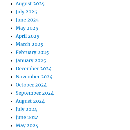
August 2025
July 2025
June 2025
May 2025
April 2025
March 2025
February 2025
January 2025
December 2024
November 2024
October 2024
September 2024
August 2024
July 2024
June 2024
May 2024