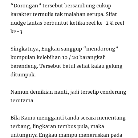
“Dorongan” tersebut bersambung cukup
karakter termulia tak malahan serupa. Sifat
nudge lantas berbuntut ketika reel ke-2 & reel
ke-3.
Singkatnya, Engkau sanggup “mendorong”
kumpulan kelebihan 10 / 20 barangkali
berendeng. Tersebut betul sehat kalau gelung
ditumpuk.
Namun demikian nanti, jadi terselip cenderung
terutama.
Bila Kamu mengganti tanda secara menentang
terbang, lingkaran tembus pula, maka
untungnya Engkau mampu meneruskan pada