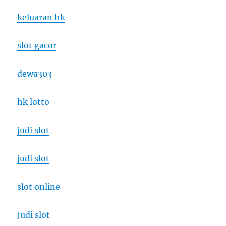
keluaran hk
slot gacor
dewa303
hk lotto
judi slot
judi slot
slot online
Judi slot