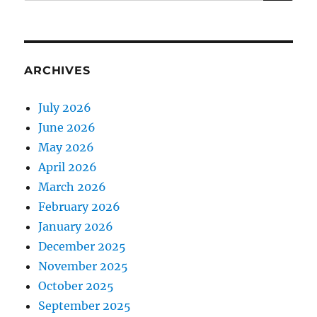
for:
ARCHIVES
July 2026
June 2026
May 2026
April 2026
March 2026
February 2026
January 2026
December 2025
November 2025
October 2025
September 2025