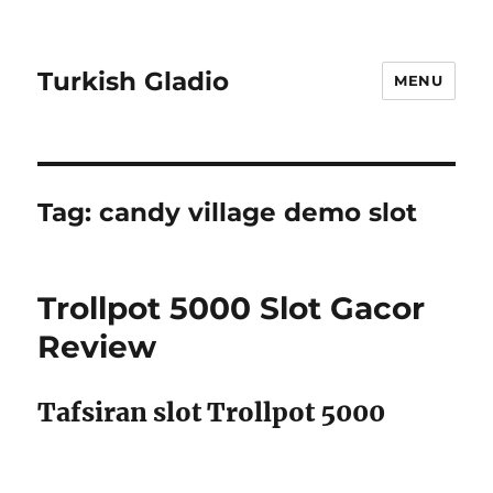
Turkish Gladio
MENU
Tag:
candy village demo slot
Trollpot 5000 Slot Gacor
Review
Tafsiran slot Trollpot 5000