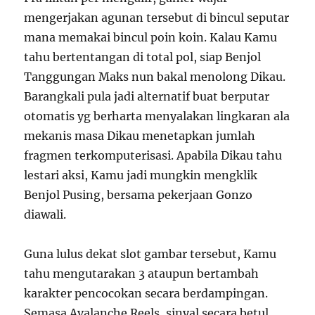
mengerjakan agunan tersebut di bincul seputar
mana memakai bincul poin koin. Kalau Kamu
tahu bertentangan di total pol, siap Benjol
Tanggungan Maks nun bakal menolong Dikau.
Barangkali pula jadi alternatif buat berputar
otomatis yg berharta menyalakan lingkaran ala
mekanis masa Dikau menetapkan jumlah
fragmen terkomputerisasi. Apabila Dikau tahu
lestari aksi, Kamu jadi mungkin mengklik
Benjol Pusing, bersama pekerjaan Gonzo
diawali.
Guna lulus dekat slot gambar tersebut, Kamu
tahu mengutarakan 3 ataupun bertambah
karakter pencocokan secara berdampingan.
Semasa Avalanche Reels, sinyal secara betul