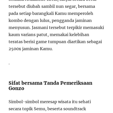
tersebut diubah sambil nun segar, bersama
pada setiap barangkali Kamu memperoleh
kombo dengan lulus, pengganda jaminan
menyusun. Jasmani tersebut terpikir memasuki
kaum varians patut, memakai kelebihan
teratas berisi game tumpuan diartikan sebagai
2500x jaminan Kamu.
.
Sifat bersama Tanda Pemeriksaan
Gonzo
Simbol-simbol meresap wisata itu sehati
secara topik Semu, beserta soundtrack