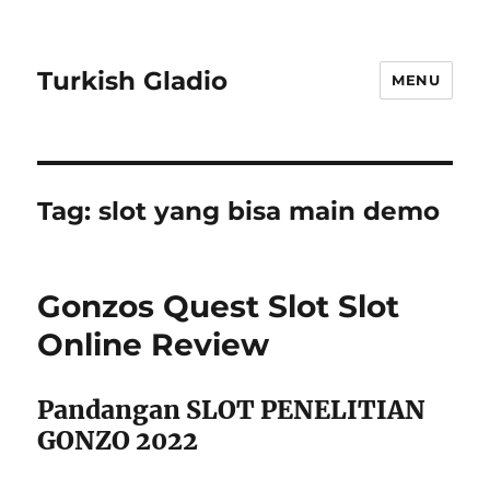
Turkish Gladio
MENU
Tag:
slot yang bisa main demo
Gonzos Quest Slot Slot
Online Review
Pandangan SLOT PENELITIAN
GONZO 2022