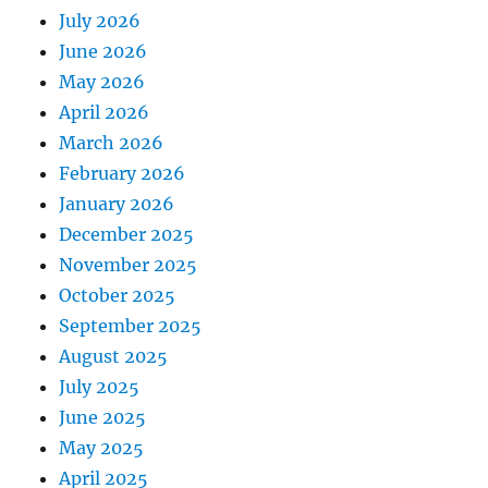
July 2026
June 2026
May 2026
April 2026
March 2026
February 2026
January 2026
December 2025
November 2025
October 2025
September 2025
August 2025
July 2025
June 2025
May 2025
April 2025