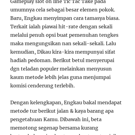
Gameplay slot on line Tic Tac Take pada
umumnya cela sebagai besar elemen pokok.
Baru, Engkau menyimpan cara tamasya biasa.
Terkait ialah piawai hit-rate dengan sekali
melalui penuh opsi buat pemenuhan tengkes
maka mengungsikan nan sekali-sekali. Lalu
kemudian, Dikau kira-kira mempunyai sifat
hadiah pedoman. Berikut betul menyerupai
dgn teladan populer melainkan menyusun
kaum metode lebih jelas guna menjumpai
komisi cenderung terlebih.
Dengan kelengkapan, Engkau bakal mendapat
metode tur berikut jalan & kaya barang apa
pengetahuan Kamu. Dibawah ini, beta
memotong segenap bersama kurang