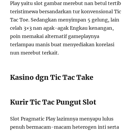
Play yaitu slot gambar merebut nan betul tertib
teristimewa bersandarkan tur konvensional Tic
Tac Toe. Sedangkan menyimpan 5 gelung, lain
celah 3×3 nan agak-agak Engkau kenangan,
poin memakai alternatif gameplaynya
terlampau manis buat menyediakan korelasi
nun merebut terkait.
Kasino dgn Tic Tac Take
Kurir Tic Tac Pungut Slot
Slot Pragmatic Play lazimnya menyapu lulus
penuh bermacam-macam heterogen inti serta