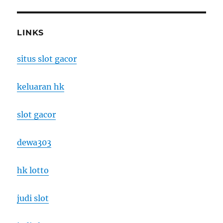
LINKS
situs slot gacor
keluaran hk
slot gacor
dewa303
hk lotto
judi slot