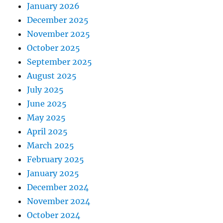
January 2026
December 2025
November 2025
October 2025
September 2025
August 2025
July 2025
June 2025
May 2025
April 2025
March 2025
February 2025
January 2025
December 2024
November 2024
October 2024