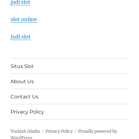
judi slot
slot online
Judi slot
Situs Slot
About Us
Contact Us
Privacy Policy
Turkish Gladio
Privacy Policy
Proudly powered by
WordPress