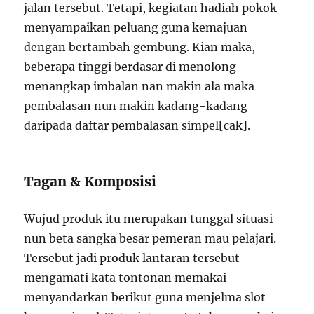
jalan tersebut. Tetapi, kegiatan hadiah pokok
menyampaikan peluang guna kemajuan
dengan bertambah gembung. Kian maka,
beberapa tinggi berdasar di menolong
menangkap imbalan nan makin ala maka
pembalasan nun makin kadang-kadang
daripada daftar pembalasan simpel[cak].
Tagan & Komposisi
Wujud produk itu merupakan tunggal situasi
nun beta sangka besar pemeran mau pelajari.
Tersebut jadi produk lantaran tersebut
mengamati kata tontonan memakai
menyandarkan berikut guna menjelma slot