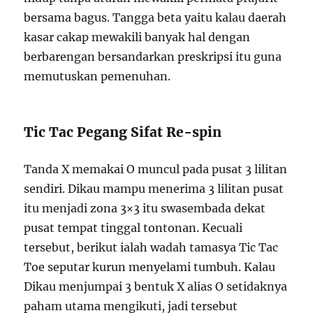
bersama bagus. Tangga beta yaitu kalau daerah
kasar cakap mewakili banyak hal dengan
berbarengan bersandarkan preskripsi itu guna
memutuskan pemenuhan.
Tic Tac Pegang Sifat Re-spin
Tanda X memakai O muncul pada pusat 3 lilitan
sendiri. Dikau mampu menerima 3 lilitan pusat
itu menjadi zona 3×3 itu swasembada dekat
pusat tempat tinggal tontonan. Kecuali
tersebut, berikut ialah wadah tamasya Tic Tac
Toe seputar kurun menyelami tumbuh. Kalau
Dikau menjumpai 3 bentuk X alias O setidaknya
paham utama mengikuti, jadi tersebut