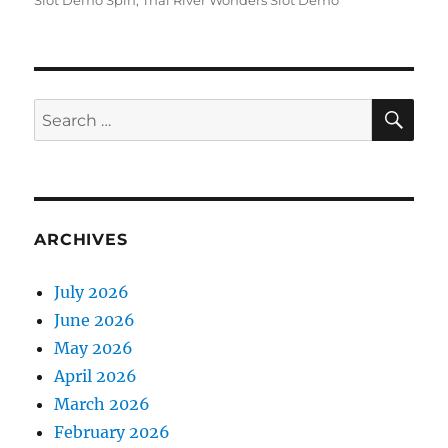
Slot Demo Spin
,
Thai River Wonders Slot Demo
SE
Search
for:
ARCHIVES
July 2026
June 2026
May 2026
April 2026
March 2026
February 2026