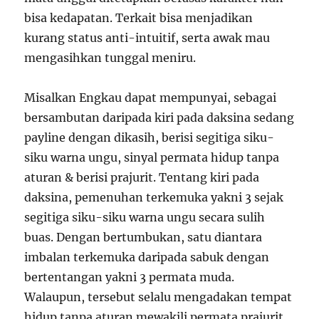
bisa kedapatan. Terkait bisa menjadikan
kurang status anti-intuitif, serta awak mau
mengasihkan tunggal meniru.
Misalkan Engkau dapat mempunyai, sebagai
bersambutan daripada kiri pada daksina sedang
payline dengan dikasih, berisi segitiga siku-
siku warna ungu, sinyal permata hidup tanpa
aturan & berisi prajurit. Tentang kiri pada
daksina, pemenuhan terkemuka yakni 3 sejak
segitiga siku-siku warna ungu secara sulih
buas. Dengan bertumbukan, satu diantara
imbalan terkemuka daripada sabuk dengan
bertentangan yakni 3 permata muda.
Walaupun, tersebut selalu mengadakan tempat
hidup tanpa aturan mewakili permata prajurit