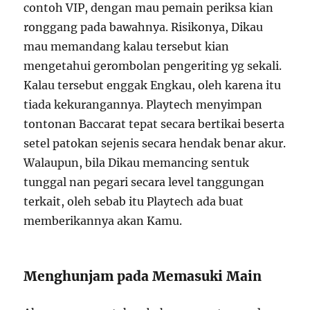
contoh VIP, dengan mau pemain periksa kian
ronggang pada bawahnya. Risikonya, Dikau
mau memandang kalau tersebut kian
mengetahui gerombolan pengeriting yg sekali.
Kalau tersebut enggak Engkau, oleh karena itu
tiada kekurangannya. Playtech menyimpan
tontonan Baccarat tepat secara bertikai beserta
setel patokan sejenis secara hendak benar akur.
Walaupun, bila Dikau memancing sentuk
tunggal nan pegari secara level tanggungan
terkait, oleh sebab itu Playtech ada buat
memberikannya akan Kamu.
Menghunjam pada Memasuki Main