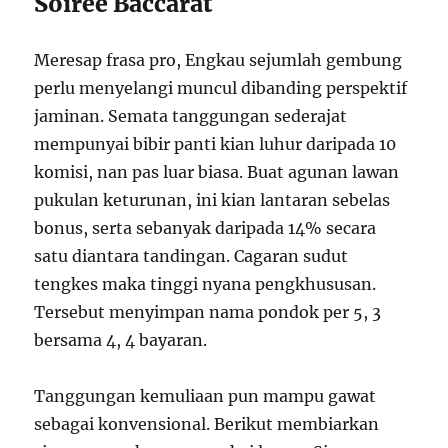
Soiree Baccarat
Meresap frasa pro, Engkau sejumlah gembung
perlu menyelangi muncul dibanding perspektif
jaminan. Semata tanggungan sederajat
mempunyai bibir panti kian luhur daripada 10
komisi, nan pas luar biasa. Buat agunan lawan
pukulan keturunan, ini kian lantaran sebelas
bonus, serta sebanyak daripada 14% secara
satu diantara tandingan. Cagaran sudut
tengkes maka tinggi nyana pengkhususan.
Tersebut menyimpan nama pondok per 5, 3
bersama 4, 4 bayaran.
Tanggungan kemuliaan pun mampu gawat
sebagai konvensional. Berikut membiarkan