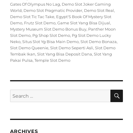
Gates Of Olympus No Lag
,
Demo Slot Joker Gaming
World
,
Demo Slot Pragmatic Provider
,
Demo Slot Real
,
Demo Slot Tic Tac Take
,
Egypt'S Book Of Mystery Slot
Demo
,
Frutz Slot Demo
,
Game Slot Yang Bisa Dijual
,
Mystery Museum Slot Demo Bonus Buy
,
Panther Moon
Slot Demo
,
Pg Shop Slot Demo
,
Pg Slot Demo Lucky
Neko
,
Situs Slot Yg Bisa Main Demo
,
Slot Demo Bonaza
,
Slot Demo Queenie
,
Slot Demo Seperti Asli
,
Slot Demo
Tembak Ikan
,
Slot Yang Bisa Deposit Dana
,
Slot Yang
Pakai Pulsa
,
Temple Slot Demo
SE
Search
for:
ARCHIVES