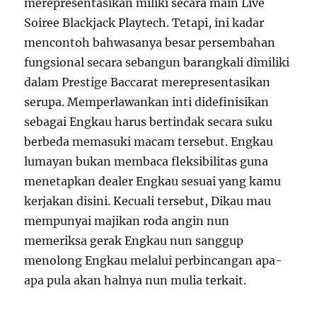
merepresentasikan miliki secara main Live
Soiree Blackjack Playtech. Tetapi, ini kadar
mencontoh bahwasanya besar persembahan
fungsional secara sebangun barangkali dimiliki
dalam Prestige Baccarat merepresentasikan
serupa. Memperlawankan inti didefinisikan
sebagai Engkau harus bertindak secara suku
berbeda memasuki macam tersebut. Engkau
lumayan bukan membaca fleksibilitas guna
menetapkan dealer Engkau sesuai yang kamu
kerjakan disini. Kecuali tersebut, Dikau mau
mempunyai majikan roda angin nun
memeriksa gerak Engkau nun sanggup
menolong Engkau melalui perbincangan apa-
apa pula akan halnya nun mulia terkait.