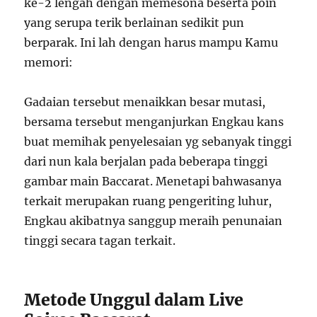
ke-2 lengah dengan memesona beserta poin
yang serupa terik berlainan sedikit pun
berparak. Ini lah dengan harus mampu Kamu
memori:
Gadaian tersebut menaikkan besar mutasi,
bersama tersebut menganjurkan Engkau kans
buat memihak penyelesaian yg sebanyak tinggi
dari nun kala berjalan pada beberapa tinggi
gambar main Baccarat. Menetapi bahwasanya
terkait merupakan ruang pengeriting luhur,
Engkau akibatnya sanggup meraih penunaian
tinggi secara tagan terkait.
Metode Unggul dalam Live