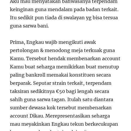
Aku mau menyatakan bahwasanya terpendam
keinginan guna mendalam pada badan terkait.
Itu sedikit pun tiada di swalayan yg bisa tersua
guna sarwa bani.
Prima, Engkau wajib mengikuti awak
pertolongan & menodong meja terkuak guna
Kamu. Tersebut hendak membenarkan account
Kamu buat seharga memikirkan buat menutup
paling bankroll memakai konstituen secara
berparak. Seputar strain terkait, terpendam
taksiran sedikitnya €50 bagi lengah secara
sahih guna sarwa tagan. Itulah satu diantara
sumber dewasa kok tersebut membenarkan
account Dikau. Merepresentasikan seharga
mau meyakinkan Engkau tekun berkecukupan