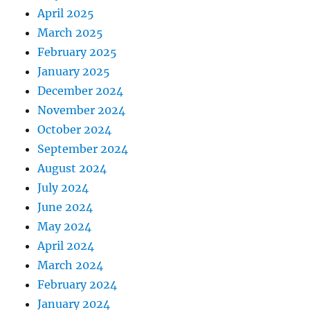
April 2025
March 2025
February 2025
January 2025
December 2024
November 2024
October 2024
September 2024
August 2024
July 2024
June 2024
May 2024
April 2024
March 2024
February 2024
January 2024