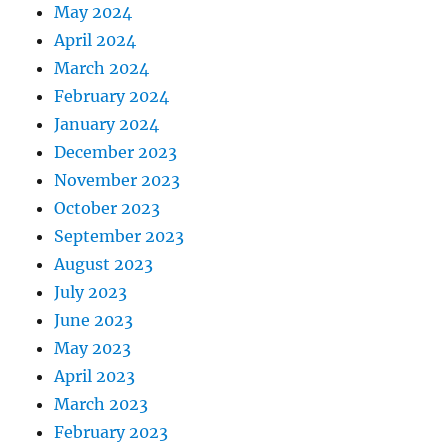
May 2024
April 2024
March 2024
February 2024
January 2024
December 2023
November 2023
October 2023
September 2023
August 2023
July 2023
June 2023
May 2023
April 2023
March 2023
February 2023