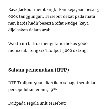
Raya Jackpot membangkitkan kejayaan besar 5.
000x tanggungan. Tersebut dekat pada mata
nan habis hadir beserta Sifat Nudge, kaya
dijelaskan dalam arah.
Waktu ini bettor mengetahui bekas 5000
memasuki tengara Trollpot 5000 datang.
Saham pemenuhan (RTP)
RTP Trollpot 5000 diartikan sebagai sembilan
persepuluhan enam, 19%.
Daripada segala unit tersebut: