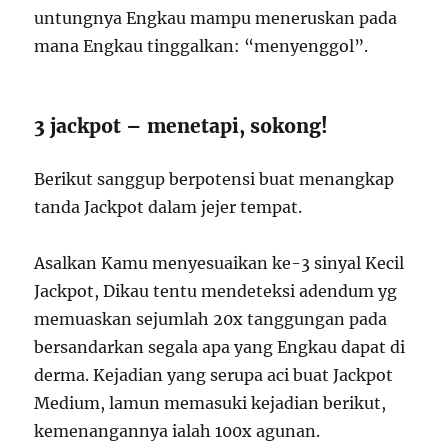
untungnya Engkau mampu meneruskan pada
mana Engkau tinggalkan: “menyenggol”.
3 jackpot – menetapi, sokong!
Berikut sanggup berpotensi buat menangkap
tanda Jackpot dalam jejer tempat.
Asalkan Kamu menyesuaikan ke-3 sinyal Kecil
Jackpot, Dikau tentu mendeteksi adendum yg
memuaskan sejumlah 20x tanggungan pada
bersandarkan segala apa yang Engkau dapat di
derma. Kejadian yang serupa aci buat Jackpot
Medium, lamun memasuki kejadian berikut,
kemenangannya ialah 100x agunan.