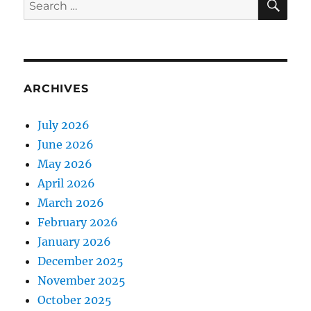
Search
for:
ARCHIVES
July 2026
June 2026
May 2026
April 2026
March 2026
February 2026
January 2026
December 2025
November 2025
October 2025