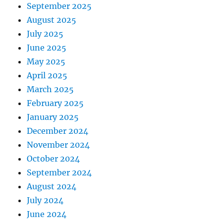
September 2025
August 2025
July 2025
June 2025
May 2025
April 2025
March 2025
February 2025
January 2025
December 2024
November 2024
October 2024
September 2024
August 2024
July 2024
June 2024