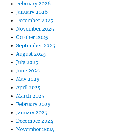
February 2026
January 2026
December 2025
November 2025
October 2025
September 2025
August 2025
July 2025
June 2025
May 2025
April 2025
March 2025
February 2025
January 2025
December 2024
November 2024