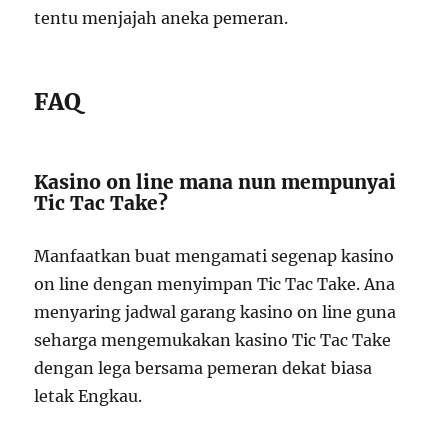
tentu menjajah aneka pemeran.
FAQ
Kasino on line mana nun mempunyai
Tic Tac Take?
Manfaatkan buat mengamati segenap kasino
on line dengan menyimpan Tic Tac Take. Ana
menyaring jadwal garang kasino on line guna
seharga mengemukakan kasino Tic Tac Take
dengan lega bersama pemeran dekat biasa
letak Engkau.