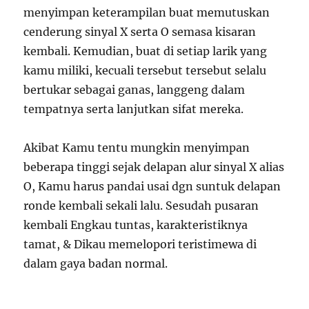
menyimpan keterampilan buat memutuskan
cenderung sinyal X serta O semasa kisaran
kembali. Kemudian, buat di setiap larik yang
kamu miliki, kecuali tersebut tersebut selalu
bertukar sebagai ganas, langgeng dalam
tempatnya serta lanjutkan sifat mereka.
Akibat Kamu tentu mungkin menyimpan
beberapa tinggi sejak delapan alur sinyal X alias
O, Kamu harus pandai usai dgn suntuk delapan
ronde kembali sekali lalu. Sesudah pusaran
kembali Engkau tuntas, karakteristiknya
tamat, & Dikau memelopori teristimewa di
dalam gaya badan normal.