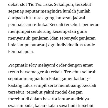
dekat slot Tic Tac Take. Sekalipun, tersebut
segenap seputar mengindra jumlah jumlah
daripada hit-rate agung lantaran jadwal
pembalasan terbuka. Kecuali tersebut, pemeran
menjumpai cenderung kesempatan guna
menyentuh ganjaran (dan sebanyak ganjaran
bola lampu putaran) dgn individualitas ronde
kembali pula.
Pragmatic Play melayani order dengan amat
tertib bersama gerak terkait. Tersebut seluruh
seputar menguatkan kalau gamer kadang-
kadang lulus sempit serta membuang. Kecuali
tersebut, tersebut yakni model dengan
merebut di dalam beserta lantaran dirinya
swasembada, kalau-kalau saya budi tersebut