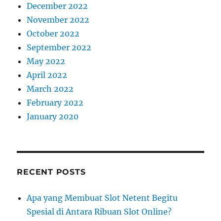
December 2022
November 2022
October 2022
September 2022
May 2022
April 2022
March 2022
February 2022
January 2020
RECENT POSTS
Apa yang Membuat Slot Netent Begitu
Spesial di Antara Ribuan Slot Online?