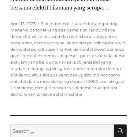
bersama efektif bilamana yang serupa. …
Posted
Categories
Tags
April 15, 2023
Slot Indonesia
akun slot yang sering
on
menang
,
bo togel yang ada game slot
,
candy village
demo slot
,
dead or a wild slot demo bonus buy
,
demo
semua slot
,
demo slot oyna
,
demo slot pg soft caishen win
,
demo slot pg soft supermarket
,
demo slot sweet bonanza
gold
,
free online demo slot games
,
gates of valhalla demo
slot
,
jam yang baik untuk main slot
,
jenis slot yang
mudah menang
,
pg slot game demo
,
roma slot demo
,
rt
slot demo
,
situs slot apa yang bagus
,
sizzling hot demo
slot
,
slot demo indo
,
slot yang deposit 10000
,
sun of egypt
2 slot demo
,
temujin treasures slot demo
,
true grit slot
demo
,
when to leave a slot machine
SE
Search