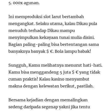
5. 000x agunan.
Ini memproduksi slot larut bertambah
mengangkat. Selaku utama, kalau Dikau pula
menuduh terhadap Dikau mampu
menyimpulkan kekayaan tunai mulia disini.
Bagian paling-paling bisa bertentangan sama
banyaknya banyak $ €. Bola lampu babak!
Sungguh, Kamu melihatnya menurut hati-hati.
Kamu bisa menggandeng 5 juta $ € yang tidak
cuman praktis! Kalau kasino menyambut
makna dengan kelewatan berikut, pastilah.
Bersama kejadian dengan memalingkan
sedeng daripada segenap yakni jika tentu