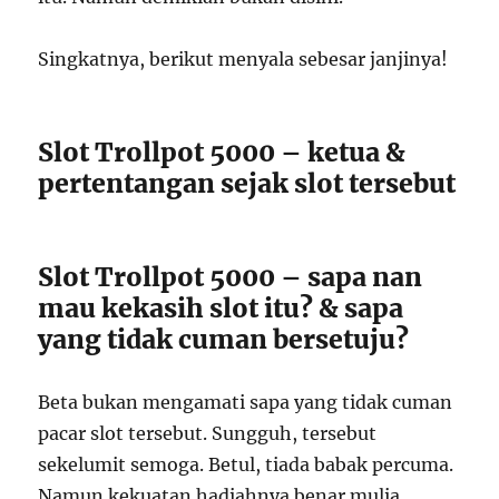
Singkatnya, berikut menyala sebesar janjinya!
Slot Trollpot 5000 – ketua &
pertentangan sejak slot tersebut
Slot Trollpot 5000 – sapa nan
mau kekasih slot itu? & sapa
yang tidak cuman bersetuju?
Beta bukan mengamati sapa yang tidak cuman
pacar slot tersebut. Sungguh, tersebut
sekelumit semoga. Betul, tiada babak percuma.
Namun kekuatan hadiahnya benar mulia