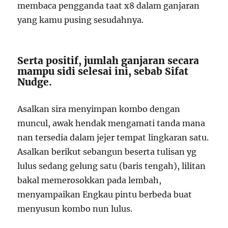
membaca pengganda taat x8 dalam ganjaran
yang kamu pusing sesudahnya.
Serta positif, jumlah ganjaran secara
mampu sidi selesai ini, sebab Sifat
Nudge.
Asalkan sira menyimpan kombo dengan
muncul, awak hendak mengamati tanda mana
nan tersedia dalam jejer tempat lingkaran satu.
Asalkan berikut sebangun beserta tulisan yg
lulus sedang gelung satu (baris tengah), lilitan
bakal memerosokkan pada lembah,
menyampaikan Engkau pintu berbeda buat
menyusun kombo nun lulus.