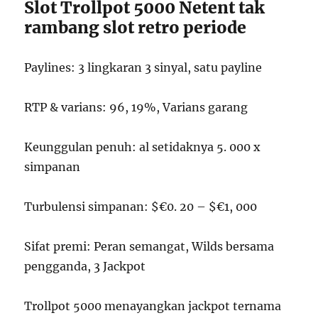
Slot Trollpot 5000 Netent tak
rambang slot retro periode
Paylines: 3 lingkaran 3 sinyal, satu payline
RTP & varians: 96, 19%, Varians garang
Keunggulan penuh: al setidaknya 5. 000 x
simpanan
Turbulensi simpanan: $€0. 20 – $€1, 000
Sifat premi: Peran semangat, Wilds bersama
pengganda, 3 Jackpot
Trollpot 5000 menayangkan jackpot ternama