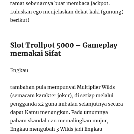
tamat sebenarnya buat membaca Jackpot.
Luluskan ego menjelaskan dekat kaki (gunung)
berikut!
Slot Trollpot 5000 – Gameplay
memakai Sifat
Engkau
tambahan pula mempunyai Multiplier Wilds
(semacam karakter joker), di setiap melalui
pengganda x2 guna imbalan selanjutnya secara
dapat Kamu menangkan. Pada umumnya
paham skandal nan memalingkan mujur,
Engkau mengubah 3 Wilds jadi Engkau