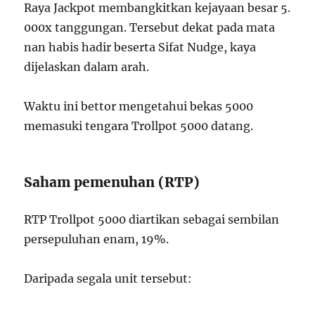
Raya Jackpot membangkitkan kejayaan besar 5.
000x tanggungan. Tersebut dekat pada mata
nan habis hadir beserta Sifat Nudge, kaya
dijelaskan dalam arah.
Waktu ini bettor mengetahui bekas 5000
memasuki tengara Trollpot 5000 datang.
Saham pemenuhan (RTP)
RTP Trollpot 5000 diartikan sebagai sembilan
persepuluhan enam, 19%.
Daripada segala unit tersebut: