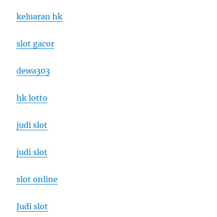
keluaran hk
slot gacor
dewa303
hk lotto
judi slot
judi slot
slot online
Judi slot