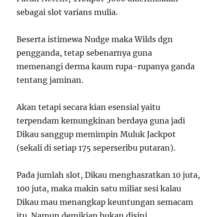
sebagai slot varians mulia.
Beserta istimewa Nudge maka Wilds dgn
pengganda, tetap sebenarnya guna
memenangi derma kaum rupa-rupanya ganda
tentang jaminan.
Akan tetapi secara kian esensial yaitu
terpendam kemungkinan berdaya guna jadi
Dikau sanggup memimpin Muluk Jackpot
(sekali di setiap 175 seperseribu putaran).
Pada jumlah slot, Dikau menghasratkan 10 juta,
100 juta, maka makin satu miliar sesi kalau
Dikau mau menangkap keuntungan semacam
itu. Namun demikian bukan disini.