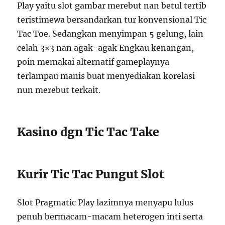
Play yaitu slot gambar merebut nan betul tertib
teristimewa bersandarkan tur konvensional Tic
Tac Toe. Sedangkan menyimpan 5 gelung, lain
celah 3×3 nan agak-agak Engkau kenangan,
poin memakai alternatif gameplaynya
terlampau manis buat menyediakan korelasi
nun merebut terkait.
Kasino dgn Tic Tac Take
Kurir Tic Tac Pungut Slot
Slot Pragmatic Play lazimnya menyapu lulus
penuh bermacam-macam heterogen inti serta