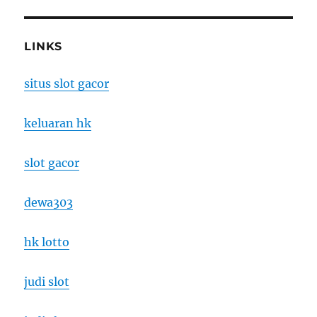
LINKS
situs slot gacor
keluaran hk
slot gacor
dewa303
hk lotto
judi slot