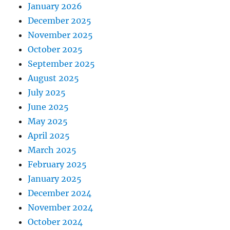
January 2026
December 2025
November 2025
October 2025
September 2025
August 2025
July 2025
June 2025
May 2025
April 2025
March 2025
February 2025
January 2025
December 2024
November 2024
October 2024