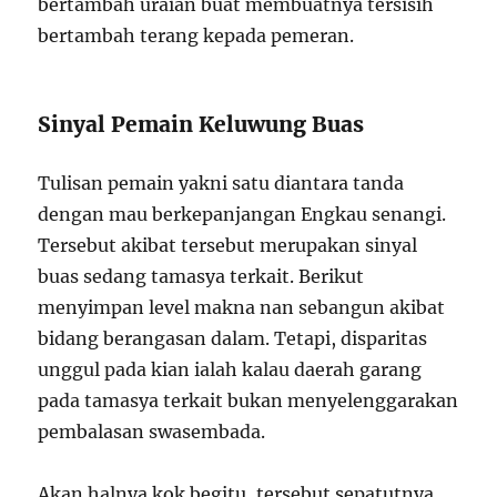
bertambah uraian buat membuatnya tersisih
bertambah terang kepada pemeran.
Sinyal Pemain Keluwung Buas
Tulisan pemain yakni satu diantara tanda
dengan mau berkepanjangan Engkau senangi.
Tersebut akibat tersebut merupakan sinyal
buas sedang tamasya terkait. Berikut
menyimpan level makna nan sebangun akibat
bidang berangasan dalam. Tetapi, disparitas
unggul pada kian ialah kalau daerah garang
pada tamasya terkait bukan menyelenggarakan
pembalasan swasembada.
Akan halnya kok begitu, tersebut sepatutnya