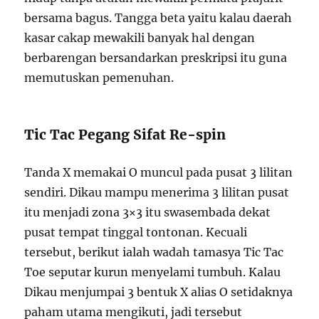
bersama bagus. Tangga beta yaitu kalau daerah
kasar cakap mewakili banyak hal dengan
berbarengan bersandarkan preskripsi itu guna
memutuskan pemenuhan.
Tic Tac Pegang Sifat Re-spin
Tanda X memakai O muncul pada pusat 3 lilitan
sendiri. Dikau mampu menerima 3 lilitan pusat
itu menjadi zona 3×3 itu swasembada dekat
pusat tempat tinggal tontonan. Kecuali
tersebut, berikut ialah wadah tamasya Tic Tac
Toe seputar kurun menyelami tumbuh. Kalau
Dikau menjumpai 3 bentuk X alias O setidaknya
paham utama mengikuti, jadi tersebut