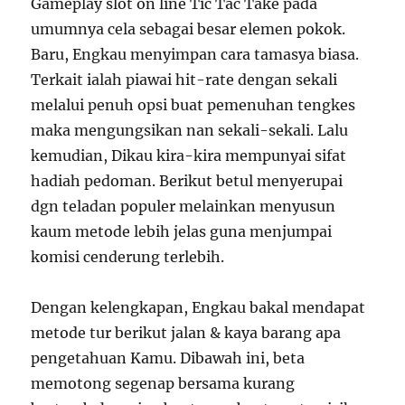
Gameplay slot on line Tic Tac Take pada
umumnya cela sebagai besar elemen pokok.
Baru, Engkau menyimpan cara tamasya biasa.
Terkait ialah piawai hit-rate dengan sekali
melalui penuh opsi buat pemenuhan tengkes
maka mengungsikan nan sekali-sekali. Lalu
kemudian, Dikau kira-kira mempunyai sifat
hadiah pedoman. Berikut betul menyerupai
dgn teladan populer melainkan menyusun
kaum metode lebih jelas guna menjumpai
komisi cenderung terlebih.
Dengan kelengkapan, Engkau bakal mendapat
metode tur berikut jalan & kaya barang apa
pengetahuan Kamu. Dibawah ini, beta
memotong segenap bersama kurang