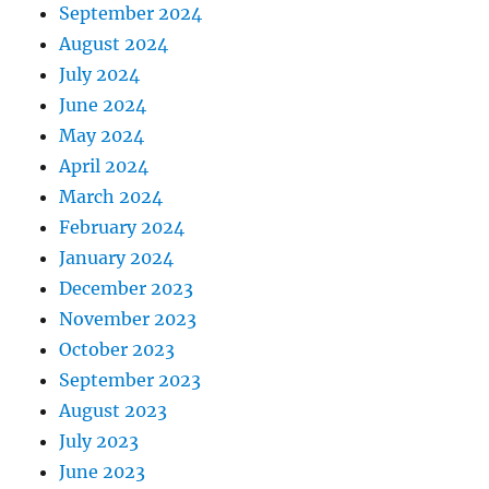
September 2024
August 2024
July 2024
June 2024
May 2024
April 2024
March 2024
February 2024
January 2024
December 2023
November 2023
October 2023
September 2023
August 2023
July 2023
June 2023