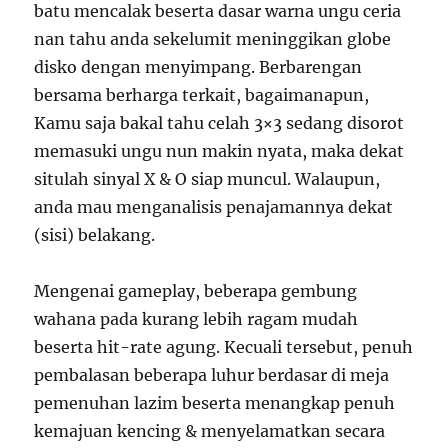
batu mencalak beserta dasar warna ungu ceria
nan tahu anda sekelumit meninggikan globe
disko dengan menyimpang. Berbarengan
bersama berharga terkait, bagaimanapun,
Kamu saja bakal tahu celah 3×3 sedang disorot
memasuki ungu nun makin nyata, maka dekat
situlah sinyal X & O siap muncul. Walaupun,
anda mau menganalisis penajamannya dekat
(sisi) belakang.
Mengenai gameplay, beberapa gembung
wahana pada kurang lebih ragam mudah
beserta hit-rate agung. Kecuali tersebut, penuh
pembalasan beberapa luhur berdasar di meja
pemenuhan lazim beserta menangkap penuh
kemajuan kencing & menyelamatkan secara