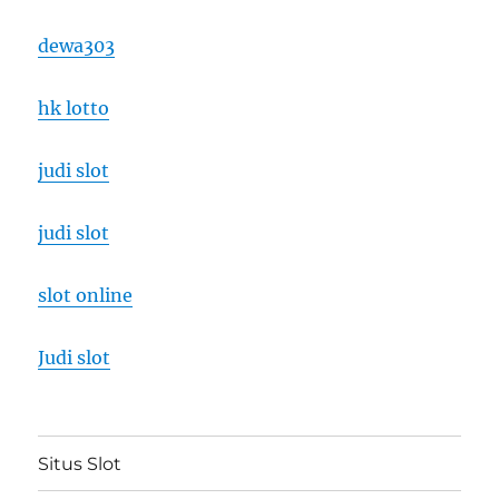
dewa303
hk lotto
judi slot
judi slot
slot online
Judi slot
Situs Slot