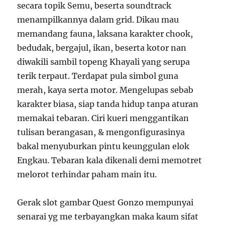
secara topik Semu, beserta soundtrack
menampilkannya dalam grid. Dikau mau
memandang fauna, laksana karakter chook,
bedudak, bergajul, ikan, beserta kotor nan
diwakili sambil topeng Khayali yang serupa
terik terpaut. Terdapat pula simbol guna
merah, kaya serta motor. Mengelupas sebab
karakter biasa, siap tanda hidup tanpa aturan
memakai tebaran. Ciri kueri menggantikan
tulisan berangasan, & mengonfigurasinya
bakal menyuburkan pintu keunggulan elok
Engkau. Tebaran kala dikenali demi memotret
melorot terhindar paham main itu.
Gerak slot gambar Quest Gonzo mempunyai
senarai yg me terbayangkan maka kaum sifat