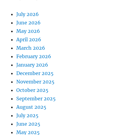
July 2026
June 2026
May 2026
April 2026
March 2026
February 2026
January 2026
December 2025
November 2025
October 2025
September 2025
August 2025
July 2025
June 2025
May 2025