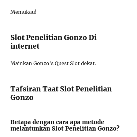
Memukau!
Slot Penelitian Gonzo Di
internet
Mainkan Gonzo’s Quest Slot dekat.
Tafsiran Taat Slot Penelitian
Gonzo
Betapa dengan cara apa metode
melantunkan Slot Penelitian Gonzo?