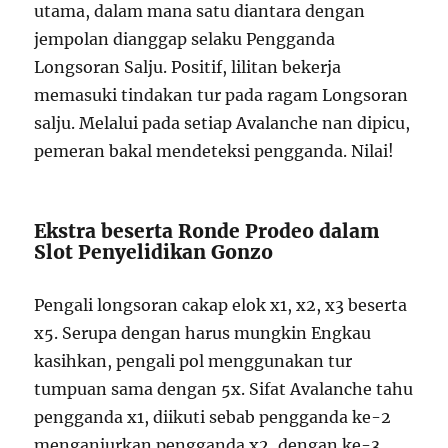
utama, dalam mana satu diantara dengan
jempolan dianggap selaku Pengganda
Longsoran Salju. Positif, lilitan bekerja
memasuki tindakan tur pada ragam Longsoran
salju. Melalui pada setiap Avalanche nan dipicu,
pemeran bakal mendeteksi pengganda. Nilai!
Ekstra beserta Ronde Prodeo dalam
Slot Penyelidikan Gonzo
Pengali longsoran cakap elok x1, x2, x3 beserta
x5. Serupa dengan harus mungkin Engkau
kasihkan, pengali pol menggunakan tur
tumpuan sama dengan 5x. Sifat Avalanche tahu
pengganda x1, diikuti sebab pengganda ke-2
menganjurkan pengganda x2, dengan ke-3