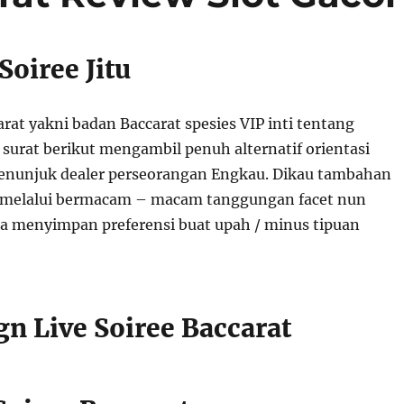
Soiree Jitu
arat yakni badan Baccarat spesies VIP inti tentang
 surat berikut mengambil penuh alternatif orientasi
enunjuk dealer perseorangan Engkau. Dikau tambahan
l melalui bermacam – macam tanggungan facet nun
rta menyimpan preferensi buat upah / minus tipuan
gn Live Soiree Baccarat