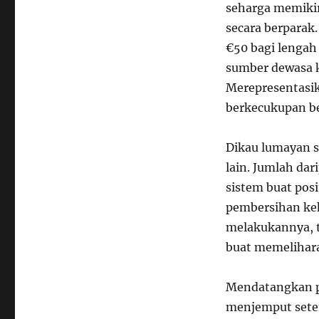
seharga memiki
secara berparak.
€50 bagi lengah 
sumber dewasa 
Merepresentasi
berkecukupan be
Dikau lumayan 
lain. Jumlah dar
sistem buat pos
pembersihan ke
melakukannya, t
buat memelihar
Mendatangkan pu
menjemput seten