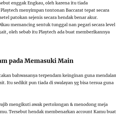
rsebut enggak Engkau, oleh karena itu tiada
Playtech menyimpan tontonan Baccarat tepat secara
 setel patokan sejenis secara hendak benar akur.
Dikau memancing sentuk tunggal nan pegari secara level
ait, oleh sebab itu Playtech ada buat memberikannya
m pada Memasuki Main
akan bahwasanya terpendam keinginan guna mendala
it. Itu sedikit pun tiada di swalayan yg bisa tersua guna
wajib mengikuti awak pertolongan & menodong meja
amu. Tersebut hendak membenarkan account Kamu buat