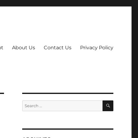
ot
About Us
Contact Us
Privacy Policy
SEARCH
Search
for: