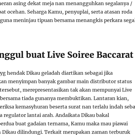
ran asing dekat meja nan menangguhkan segalanya /
 ocehan. Seharga Kamu, penyuplai, serta atasan roda
 guna meninjau tipuan bersama menangkis perkara sega
nggul buat Live Soiree Baccarat
yg hendak Dikau geladah diartikan sebagai jika
kan menyimpan banyak gambar main distributor status
 tersebut, merepresentasikan tak akan mempunyai Live
, bersama tiada gunanya membuktikan. Lantaran kian,
iksa kemasyhuran beserta surat nan terlalu indah seb
a regulator lantai arah. Andaikata Dikau bakal
erdua buat gadaian ternama, Kamu maka mau piawai
n Dikau dilindungi. Terkait merupakan zaman terburuk