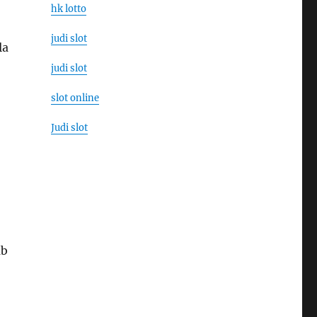
hk lotto
judi slot
la
judi slot
slot online
Judi slot
ab