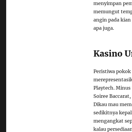
menyimpan peme
memungut tempat
angin pada kian
apa juga.
Kasino U
Peristiwa pokok 
merepresentasi
Playtech. Minus
Soiree Baccarat
Dikau mau memer
sedikitnya kepal
mengangkat sep
kalau persediaa