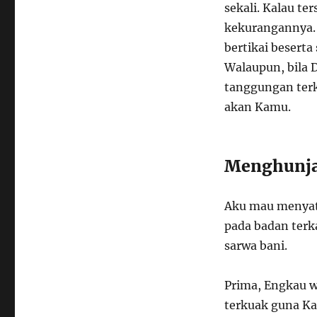
sekali. Kalau te
kekurangannya. 
bertikai beserta
Walaupun, bila 
tanggungan terk
akan Kamu.
Menghunja
Aku mau menyat
pada badan terka
sarwa bani.
Prima, Engkau 
terkuak guna K