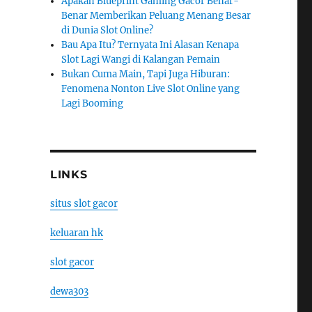
Apakah Blueprint Gaming Gacor Benar-
Benar Memberikan Peluang Menang Besar
di Dunia Slot Online?
Bau Apa Itu? Ternyata Ini Alasan Kenapa
Slot Lagi Wangi di Kalangan Pemain
Bukan Cuma Main, Tapi Juga Hiburan:
Fenomena Nonton Live Slot Online yang
Lagi Booming
LINKS
situs slot gacor
keluaran hk
slot gacor
dewa303