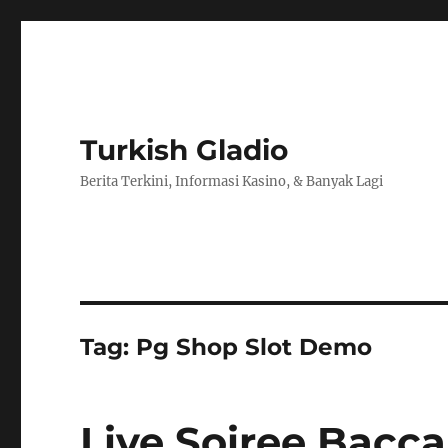
Turkish Gladio
Berita Terkini, Informasi Kasino, & Banyak Lagi
Tag:
Pg Shop Slot Demo
Live Soiree Bacca