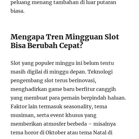
peluang menang tambahan di luar putaran
biasa.
Mengapa Tren Mingguan Slot
Bisa Berubah Cepat?
Slot yang populer minggu ini belum tentu
masih digilai di minggu depan. Teknologi
pengembang slot terus berinovasi,
menghadirkan game baru berfitur canggih
yang membuat para pemain berpindah haluan.
Faktor lain termasuk seasonality, tema
musiman, serta event khusus yang
memberikan atmosfer berbeda – misalnya
tema horor di Oktober atau tema Natal di