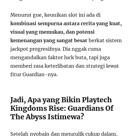
Menurut gue, keunikan slot ini ada di
kombinasi sempurna antara cerita yang kuat,
visual yang memukau, dan potensi
kemenangan yang sangat besar
berkat sistem
jackpot progresifnya. Dia nggak cuma
mengandalkan faktor luck buta, tapi juga
memberi rasa keterlibatan dan strategi lewat
fitur Guardian-nya.
Jadi, Apa yang Bikin Playtech
Kingdoms Rise: Guardians Of
The Abyss Istimewa?
Setelah nyobain dan mengulik cukup dalam,