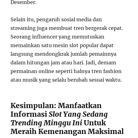
Desember.
Selain itu, pengaruh sosial media dan
streaming juga membuat tren bergerak cepat.
Seorang influencer yang memutuskan
memainkan satu mesin slot popular dapat
langsung mendongkrak jumlah pemainnya
dalam hitungan jam atau hari. Jadi, demam
permainan online seperti halnya tren fashion
atau musik yang selalu berubah sesuai waktu.
Kesimpulan: Manfaatkan
Informasi
Slot Yang Sedang
Trending Minggu Ini
Untuk
Meraih Kemenangan Maksimal