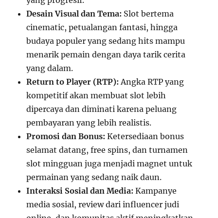
yang progresif.
Desain Visual dan Tema:
Slot bertema
cinematic, petualangan fantasi, hingga
budaya populer yang sedang hits mampu
menarik pemain dengan daya tarik cerita
yang dalam.
Return to Player (RTP):
Angka RTP yang
kompetitif akan membuat slot lebih
dipercaya dan diminati karena peluang
pembayaran yang lebih realistis.
Promosi dan Bonus:
Ketersediaan bonus
selamat datang, free spins, dan turnamen
slot mingguan juga menjadi magnet untuk
permainan yang sedang naik daun.
Interaksi Sosial dan Media:
Kampanye
media sosial, review dari influencer judi