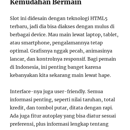
Kemudahan Bermain
Slot ini didesain dengan teknologi HTML5
terbaru, jadi dia bisa diakses dengan mulus di
berbagai device. Mau main lewat laptop, tablet,
atau smartphone, pengalamannya tetap
optimal. Grafisnya nggak pecah, animasinya
lancar, dan kontrolnya responsif. Bagi pemain
di Indonesia, ini penting banget karena
kebanyakan kita sekarang main lewat hape.
Interface-nya juga user-friendly. Semua
informasi penting, seperti nilai taruhan, total
kredit, dan tombol putar, ditata dengan rapi.
Ada juga fitur autoplay yang bisa diatur sesuai
preferensi, plus informasi lengkap tentang