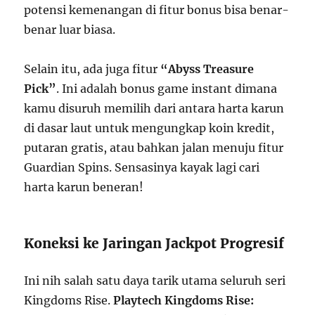
potensi kemenangan di fitur bonus bisa benar-
benar luar biasa.
Selain itu, ada juga fitur
“Abyss Treasure
Pick”
. Ini adalah bonus game instant dimana
kamu disuruh memilih dari antara harta karun
di dasar laut untuk mengungkap koin kredit,
putaran gratis, atau bahkan jalan menuju fitur
Guardian Spins. Sensasinya kayak lagi cari
harta karun beneran!
Koneksi ke Jaringan Jackpot Progresif
Ini nih salah satu daya tarik utama seluruh seri
Kingdoms Rise.
Playtech Kingdoms Rise: