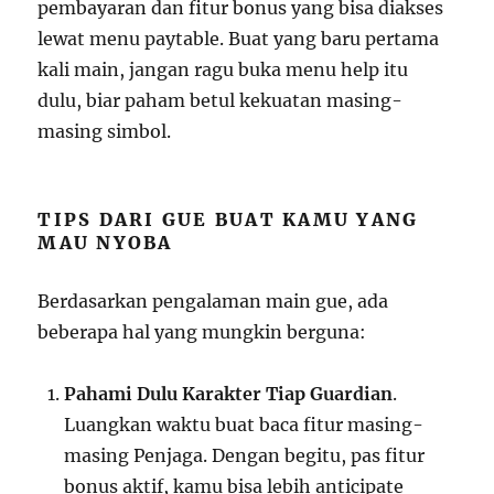
pembayaran dan fitur bonus yang bisa diakses
lewat menu paytable. Buat yang baru pertama
kali main, jangan ragu buka menu help itu
dulu, biar paham betul kekuatan masing-
masing simbol.
TIPS DARI GUE BUAT KAMU YANG
MAU NYOBA
Berdasarkan pengalaman main gue, ada
beberapa hal yang mungkin berguna:
Pahami Dulu Karakter Tiap Guardian
.
Luangkan waktu buat baca fitur masing-
masing Penjaga. Dengan begitu, pas fitur
bonus aktif, kamu bisa lebih anticipate