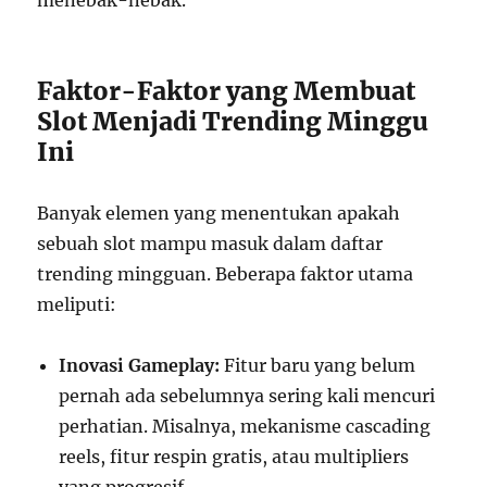
menebak-nebak.
Faktor-Faktor yang Membuat
Slot Menjadi Trending Minggu
Ini
Banyak elemen yang menentukan apakah
sebuah slot mampu masuk dalam daftar
trending mingguan. Beberapa faktor utama
meliputi:
Inovasi Gameplay:
Fitur baru yang belum
pernah ada sebelumnya sering kali mencuri
perhatian. Misalnya, mekanisme cascading
reels, fitur respin gratis, atau multipliers