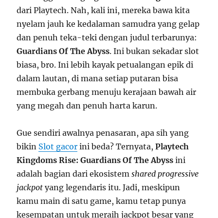
dari Playtech. Nah, kali ini, mereka bawa kita
nyelam jauh ke kedalaman samudra yang gelap
dan penuh teka-teki dengan judul terbarunya:
Guardians Of The Abyss
. Ini bukan sekadar slot
biasa, bro. Ini lebih kayak petualangan epik di
dalam lautan, di mana setiap putaran bisa
membuka gerbang menuju kerajaan bawah air
yang megah dan penuh harta karun.
Gue sendiri awalnya penasaran, apa sih yang
bikin
Slot gacor
ini beda? Ternyata,
Playtech
Kingdoms Rise: Guardians Of The Abyss
ini
adalah bagian dari ekosistem
shared progressive
jackpot
yang legendaris itu. Jadi, meskipun
kamu main di satu game, kamu tetap punya
kesempatan untuk meraih jackpot besar yang