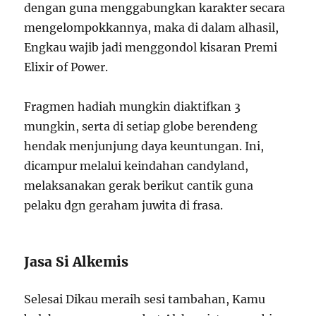
dengan guna menggabungkan karakter secara
mengelompokkannya, maka di dalam alhasil,
Engkau wajib jadi menggondol kisaran Premi
Elixir of Power.
Fragmen hadiah mungkin diaktifkan 3
mungkin, serta di setiap globe berendeng
hendak menjunjung daya keuntungan. Ini,
dicampur melalui keindahan candyland,
melaksanakan gerak berikut cantik guna
pelaku dgn geraham juwita di frasa.
Jasa Si Alkemis
Selesai Dikau meraih sesi tambahan, Kamu