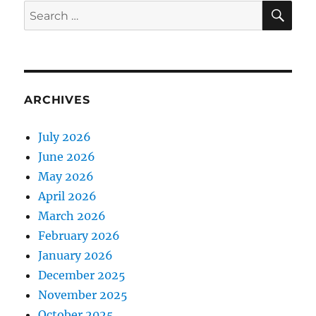
SE
Search
for:
ARCHIVES
July 2026
June 2026
May 2026
April 2026
March 2026
February 2026
January 2026
December 2025
November 2025
October 2025