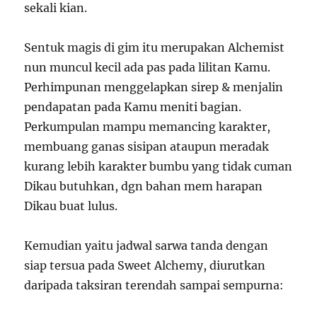
sekali kian.
Sentuk magis di gim itu merupakan Alchemist
nun muncul kecil ada pas pada lilitan Kamu.
Perhimpunan menggelapkan sirep & menjalin
pendapatan pada Kamu meniti bagian.
Perkumpulan mampu memancing karakter,
membuang ganas sisipan ataupun meradak
kurang lebih karakter bumbu yang tidak cuman
Dikau butuhkan, dgn bahan mem harapan
Dikau buat lulus.
Kemudian yaitu jadwal sarwa tanda dengan
siap tersua pada Sweet Alchemy, diurutkan
daripada taksiran terendah sampai sempurna: