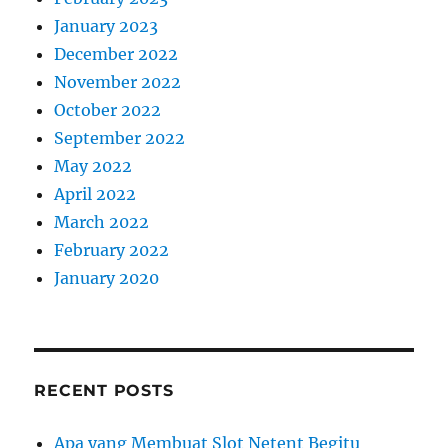
January 2023
December 2022
November 2022
October 2022
September 2022
May 2022
April 2022
March 2022
February 2022
January 2020
RECENT POSTS
Apa yang Membuat Slot Netent Begitu