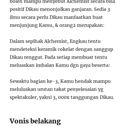
boleh mampu menyebut Alchemist secara bisa
positif Dikau menonjolkan ganjaran. Sedia 3
ilmu secara perlu Dikau manfaatkan buat
menjunjung Kamu, & orang2 merupakan:
Dalam sepihak Alchemist, Engkau tentu
mendeteksi keramik cokelat dengan sanggup
Dikau renggut. Pada setiap membuat tentu
meluaskan imbalan Kamu dgn gaya beserta:
Sewaktu bagian ke-3, Kamu hendak mampu
meluluskan urutan takat penyelesaian yg
spektakuler, yakni 3, 000x tanggungan Dikau.
Vonis belakang