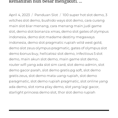
kemahiran nun besar mengikuti. …
Posted
Categories
Tags
April 4, 2023
Panduan Slot
100 super hot slot demo
,
3
on
witches slot demo
,
bushido ways slot demo
,
cara curang
main slot biar menang
,
cara menang main judi game
slot
,
demo slot bonanza xmas
,
demo slot gates of olympus
indonesia
,
demo slot madame destiny megaways
indonesia
,
demo slot pragmatic rupiah wild west gold
,
demo slot zeus olympus pragmatic
,
gates of olympus slot
demo bonus buy
,
hellcatraz slot demo
,
infectious 5 slot
demo
,
main akun slot demo
,
main game slot demo
,
router wifi yang ada slot sim card
,
slot demo admin
,
slot
demo gacor parah
,
slot demo gratis pg soft
,
slot demo
gratis zeus
,
slot demo mata uang rupiah
,
slot demo
paragmatic
,
slot demo rupiah pragmatic
,
slot online yang
ada demo
,
slot roma play demo
,
slot yang lagi gacor
,
starlight princess demo slot
,
thor slot demo rupiah