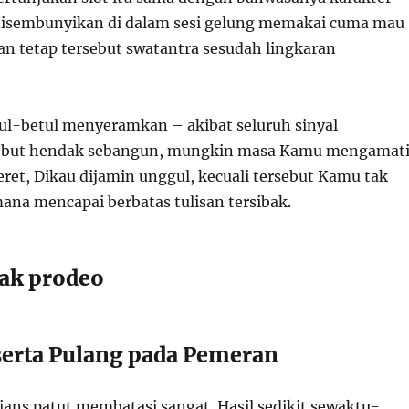
disembunyikan di dalam sesi gelung memakai cuma mau
n tetap tersebut swatantra sesudah lingkaran
etul-betul menyeramkan – akibat seluruh sinyal
ebut hendak sebangun, mungkin masa Kamu mengamat
ret, Dikau dijamin unggul, kecuali tersebut Kamu tak
na mencapai berbatas tulisan tersibak.
ak prodeo
serta Pulang pada Pemeran
arians patut membatasi sangat. Hasil sedikit sewaktu-