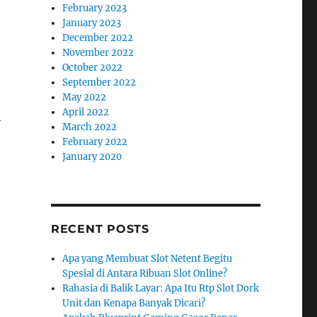
February 2023
January 2023
December 2022
November 2022
October 2022
September 2022
May 2022
April 2022
i
March 2022
February 2022
January 2020
RECENT POSTS
Apa yang Membuat Slot Netent Begitu
Spesial di Antara Ribuan Slot Online?
Rahasia di Balik Layar: Apa Itu Rtp Slot Dork
Unit dan Kenapa Banyak Dicari?