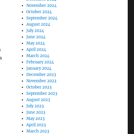
November 2024
October 2024
September 2024
August 2024
July 2024
June 2024
May 2024
n
April 2024
March 2024
a
February 2024
January 2024
December 2023
November 2023
October 2023
September 2023
August 2023
July 2023
June 2023
May 2023
April 2023
March 2023