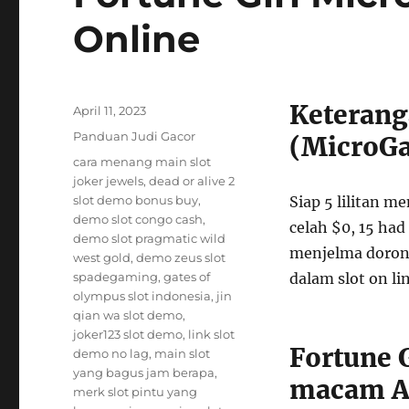
Online
Keteranga
Posted
April 11, 2023
on
Categories
Panduan Judi Gacor
(MicroG
Tags
cara menang main slot
joker jewels
,
dead or alive 2
slot demo bonus buy
,
Siap 5 lilitan 
demo slot congo cash
,
celah $0, 15 ha
demo slot pragmatic wild
menjelma dorong
west gold
,
demo zeus slot
spadegaming
,
gates of
dalam slot on lin
olympus slot indonesia
,
jin
qian wa slot demo
,
joker123 slot demo
,
link slot
Fortune G
demo no lag
,
main slot
yang bagus jam berapa
,
macam As
merk slot pintu yang