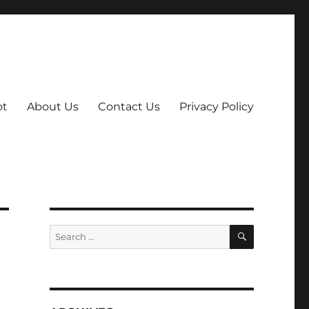
ot
About Us
Contact Us
Privacy Policy
SEARCH
Search
for: