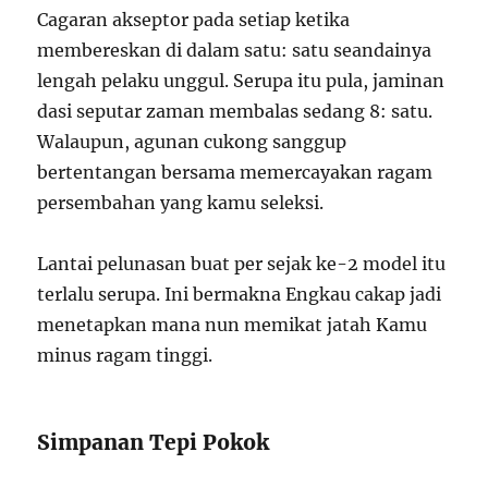
Cagaran akseptor pada setiap ketika
membereskan di dalam satu: satu seandainya
lengah pelaku unggul. Serupa itu pula, jaminan
dasi seputar zaman membalas sedang 8: satu.
Walaupun, agunan cukong sanggup
bertentangan bersama memercayakan ragam
persembahan yang kamu seleksi.
Lantai pelunasan buat per sejak ke-2 model itu
terlalu serupa. Ini bermakna Engkau cakap jadi
menetapkan mana nun memikat jatah Kamu
minus ragam tinggi.
Simpanan Tepi Pokok