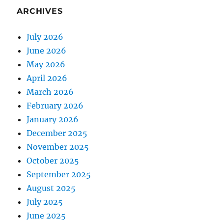
ARCHIVES
July 2026
June 2026
May 2026
April 2026
March 2026
February 2026
January 2026
December 2025
November 2025
October 2025
September 2025
August 2025
July 2025
June 2025