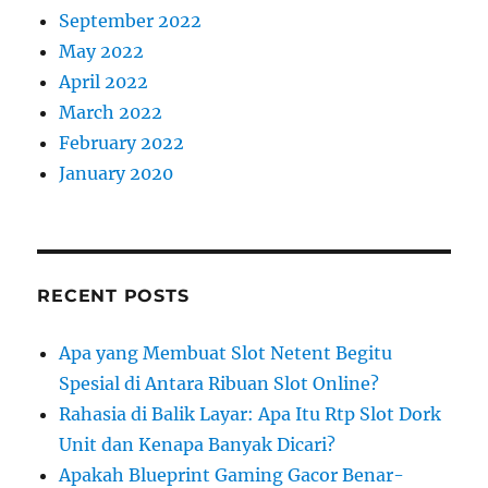
September 2022
May 2022
April 2022
March 2022
February 2022
January 2020
RECENT POSTS
Apa yang Membuat Slot Netent Begitu
Spesial di Antara Ribuan Slot Online?
Rahasia di Balik Layar: Apa Itu Rtp Slot Dork
Unit dan Kenapa Banyak Dicari?
Apakah Blueprint Gaming Gacor Benar-