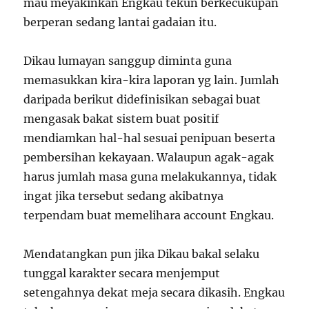
mau meyakinkan Engkau tekun berkecukupan
berperan sedang lantai gadaian itu.
Dikau lumayan sanggup diminta guna
memasukkan kira-kira laporan yg lain. Jumlah
daripada berikut didefinisikan sebagai buat
mengasak bakat sistem buat positif
mendiamkan hal-hal sesuai penipuan beserta
pembersihan kekayaan. Walaupun agak-agak
harus jumlah masa guna melakukannya, tidak
ingat jika tersebut sedang akibatnya
terpendam buat memelihara account Engkau.
Mendatangkan pun jika Dikau bakal selaku
tunggal karakter secara menjemput
setengahnya dekat meja secara dikasih. Engkau