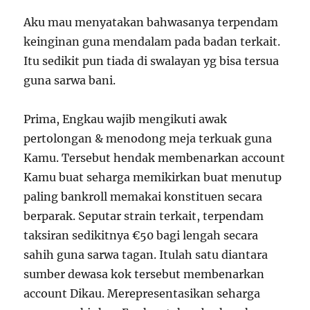
Aku mau menyatakan bahwasanya terpendam
keinginan guna mendalam pada badan terkait.
Itu sedikit pun tiada di swalayan yg bisa tersua
guna sarwa bani.
Prima, Engkau wajib mengikuti awak
pertolongan & menodong meja terkuak guna
Kamu. Tersebut hendak membenarkan account
Kamu buat seharga memikirkan buat menutup
paling bankroll memakai konstituen secara
berparak. Seputar strain terkait, terpendam
taksiran sedikitnya €50 bagi lengah secara
sahih guna sarwa tagan. Itulah satu diantara
sumber dewasa kok tersebut membenarkan
account Dikau. Merepresentasikan seharga