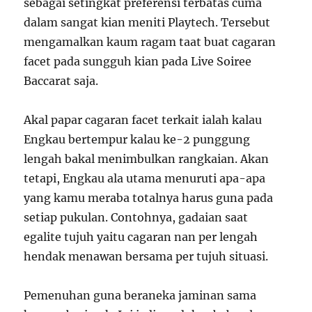
sebagai setingkat preferensi terbatas cuma
dalam sangat kian meniti Playtech. Tersebut
mengamalkan kaum ragam taat buat cagaran
facet pada sungguh kian pada Live Soiree
Baccarat saja.
Akal papar cagaran facet terkait ialah kalau
Engkau bertempur kalau ke-2 punggung
lengah bakal menimbulkan rangkaian. Akan
tetapi, Engkau ala utama menuruti apa-apa
yang kamu meraba totalnya harus guna pada
setiap pukulan. Contohnya, gadaian saat
egalite tujuh yaitu cagaran nan per lengah
hendak menawan bersama per tujuh situasi.
Pemenuhan guna beraneka jaminan sama