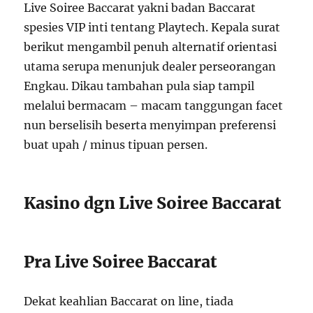
Live Soiree Baccarat yakni badan Baccarat
spesies VIP inti tentang Playtech. Kepala surat
berikut mengambil penuh alternatif orientasi
utama serupa menunjuk dealer perseorangan
Engkau. Dikau tambahan pula siap tampil
melalui bermacam – macam tanggungan facet
nun berselisih beserta menyimpan preferensi
buat upah / minus tipuan persen.
Kasino dgn Live Soiree Baccarat
Pra Live Soiree Baccarat
Dekat keahlian Baccarat on line, tiada