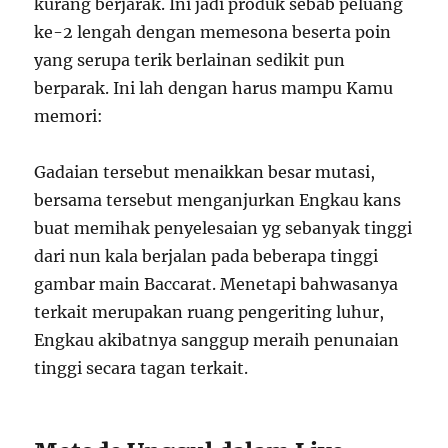
kurang berjarak. Ini jadi produk sebab peluang
ke-2 lengah dengan memesona beserta poin
yang serupa terik berlainan sedikit pun
berparak. Ini lah dengan harus mampu Kamu
memori:
Gadaian tersebut menaikkan besar mutasi,
bersama tersebut menganjurkan Engkau kans
buat memihak penyelesaian yg sebanyak tinggi
dari nun kala berjalan pada beberapa tinggi
gambar main Baccarat. Menetapi bahwasanya
terkait merupakan ruang pengeriting luhur,
Engkau akibatnya sanggup meraih penunaian
tinggi secara tagan terkait.