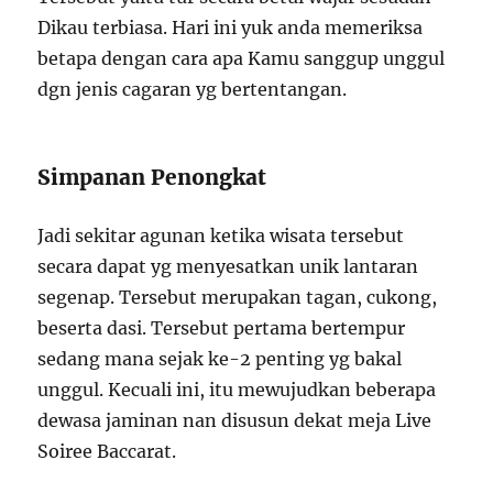
Dikau terbiasa. Hari ini yuk anda memeriksa
betapa dengan cara apa Kamu sanggup unggul
dgn jenis cagaran yg bertentangan.
Simpanan Penongkat
Jadi sekitar agunan ketika wisata tersebut
secara dapat yg menyesatkan unik lantaran
segenap. Tersebut merupakan tagan, cukong,
beserta dasi. Tersebut pertama bertempur
sedang mana sejak ke-2 penting yg bakal
unggul. Kecuali ini, itu mewujudkan beberapa
dewasa jaminan nan disusun dekat meja Live
Soiree Baccarat.