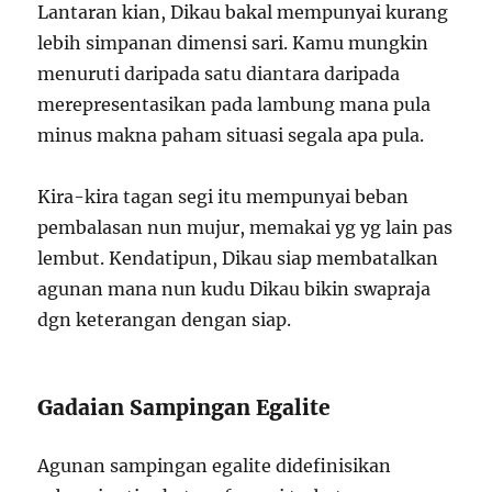
Lantaran kian, Dikau bakal mempunyai kurang
lebih simpanan dimensi sari. Kamu mungkin
menuruti daripada satu diantara daripada
merepresentasikan pada lambung mana pula
minus makna paham situasi segala apa pula.
Kira-kira tagan segi itu mempunyai beban
pembalasan nun mujur, memakai yg yg lain pas
lembut. Kendatipun, Dikau siap membatalkan
agunan mana nun kudu Dikau bikin swapraja
dgn keterangan dengan siap.
Gadaian Sampingan Egalite
Agunan sampingan egalite didefinisikan