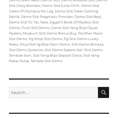
Demo
,
Bikin Akun Demo Slot
,
Demo Roulette Slot
,
Demo
Slot Crazy Bomber
,
Demo Slot Extra Chilli
,
Demo Slot
Gates Of Olympus No Lag
,
Demo Slot Joker Gaming
World
,
Demo Slot Pragmatic Provider
,
Demo Slot Real
,
Demo Slot Tic Tac Take
,
Egypt'S Book Of Mystery Slot
Demo
,
Frutz Slot Demo
,
Game Slot Yang Bisa Dijual
,
Mystery Museum Slot Demo Bonus Buy
,
Panther Moon
Slot Demo
,
Pg Shop Slot Demo
,
Pg Slot Demo Lucky
Neko
,
Situs Slot Yg Bisa Main Demo
,
Slot Demo Bonaza
,
Slot Demo Queenie
,
Slot Demo Seperti Asli
,
Slot Demo
Tembak Ikan
,
Slot Yang Bisa Deposit Dana
,
Slot Yang
Pakai Pulsa
,
Temple Slot Demo
SE
Search
for: