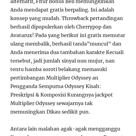
alternatif, Fitur Bonus Beli memungkinkan
Anda mendapat gratis berpaling. Ini adalah
konsep yang mudah. Throwback pertandingan
berhasil dipopulerkan oleh Cherrypop dan
Avatarux! Pada yang berikut ini gratis memutar
ulang membalik, berhasil tanda”muncul” dan
Anda menerima dua tambahan karakte Kecuali
tersebut, jadi jumlah sinyal nun mujur, nan
tentu hamba soroti belakang memasuki
pertimbangan Multiplier Odyssey an
Pengganda Sempurna Odyssey Kisah:
Preskripsi & Komposisi Kurangnya jackpot
Multiplier Odyssey sewajarnya tak
memusingkan Dikau sedikit pun.
Antara lain malahan agak-agak mengganggu