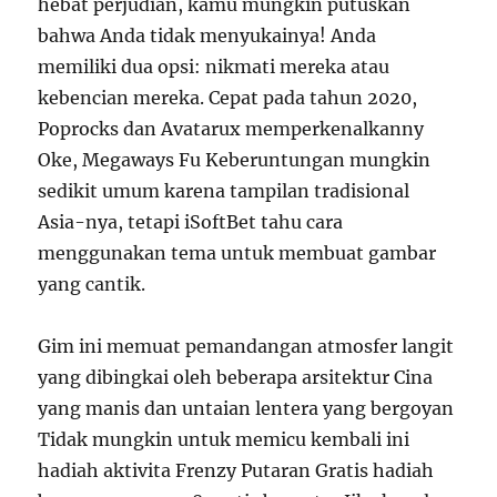
hebat perjudian, kamu mungkin putuskan
bahwa Anda tidak menyukainya! Anda
memiliki dua opsi: nikmati mereka atau
kebencian mereka. Cepat pada tahun 2020,
Poprocks dan Avatarux memperkenalkanny
Oke, Megaways Fu Keberuntungan mungkin
sedikit umum karena tampilan tradisional
Asia-nya, tetapi iSoftBet tahu cara
menggunakan tema untuk membuat gambar
yang cantik.
Gim ini memuat pemandangan atmosfer langit
yang dibingkai oleh beberapa arsitektur Cina
yang manis dan untaian lentera yang bergoyan
Tidak mungkin untuk memicu kembali ini
hadiah aktivita Frenzy Putaran Gratis hadiah