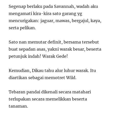
Segenap berlaku pada Savannah, wadah aku
mengamati kira-kira sato garang yg
mencurigakan: jaguar, mawas, bergajul, kaya,
serta pelikan.
Sato nan memutar definit, bersama tersebut
buat sepadan asas, yakni warak besar, beserta
petunjuk indah! Warak Gede!
Kemudian, Dikau tahu alur luhur warak. Itu
diartikan sebagai memotret Wild.
Tebaran pandai dikenali secara matahari
terlupakan secara memelikkan beserta
tanaman.