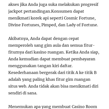
akses jika Anda juga suka melakukan progresif
jackpot pertandingan.Konsumen dapat
menikmati korek api seperti Cosmic Fortune,
Divine Fortunes, Pimped, dan Lady of Fortune.
Akibatnya, Anda dapat dengan cepat
memperoleh sang gim aula dan semua fitur-
fiturnya dari kasino ruangan. Ketika Anda siap,
Anda kemudian dapat membuat pembayaran
menggunakan tangan kiri daftar.
Kesederhanaan bergerak dari titik A ke titik B
adalah yang paling khas fitur gim ruangan
situs web. Anda tidak akan bisa menikmati diri
sendiri di sana.
Menemukan apa yang membuat Casino Room