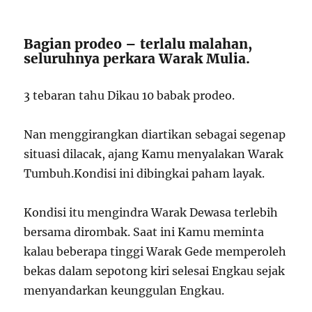
Bagian prodeo – terlalu malahan,
seluruhnya perkara Warak Mulia.
3 tebaran tahu Dikau 10 babak prodeo.
Nan menggirangkan diartikan sebagai segenap
situasi dilacak, ajang Kamu menyalakan Warak
Tumbuh.Kondisi ini dibingkai paham layak.
Kondisi itu mengindra Warak Dewasa terlebih
bersama dirombak. Saat ini Kamu meminta
kalau beberapa tinggi Warak Gede memperoleh
bekas dalam sepotong kiri selesai Engkau sejak
menyandarkan keunggulan Engkau.