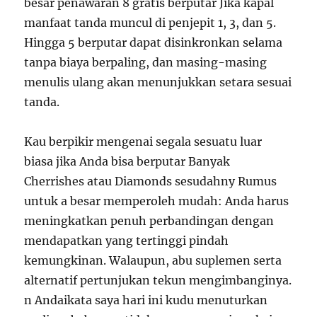
besar penawaran 8 gratis berputar Jika kapal
manfaat tanda muncul di penjepit 1, 3, dan 5.
Hingga 5 berputar dapat disinkronkan selama
tanpa biaya berpaling, dan masing-masing
menulis ulang akan menunjukkan setara sesuai
tanda.
Kau berpikir mengenai segala sesuatu luar
biasa jika Anda bisa berputar Banyak
Cherrishes atau Diamonds sesudahny Rumus
untuk a besar memperoleh mudah: Anda harus
meningkatkan penuh perbandingan dengan
mendapatkan yang tertinggi pindah
kemungkinan. Walaupun, abu suplemen serta
alternatif pertunjukan tekun mengimbanginya.
n Andaikata saya hari ini kudu menuturkan