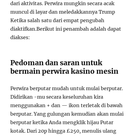
dari aktivitas. Perwira mungkin secara acak
muncul di layar dan meledakkannya Trump
Ketika salah satu dari empat pengubah
diaktifkan.Berikut ini penambah adalah dapat
diakses:
Pedoman dan saran untuk
bermain perwira kasino mesin
Perwira berputar mudah untuk mulai berputar.
Didirikan -mu secara keseluruhan kira
menggunakan + dan — ikon terletak di bawah
berputar. Yang gulungan kemudian akan mulai
berputar ketika Anda mengklik hijau Putar
kotak. Dari 20p hingga £250, menulis ulang