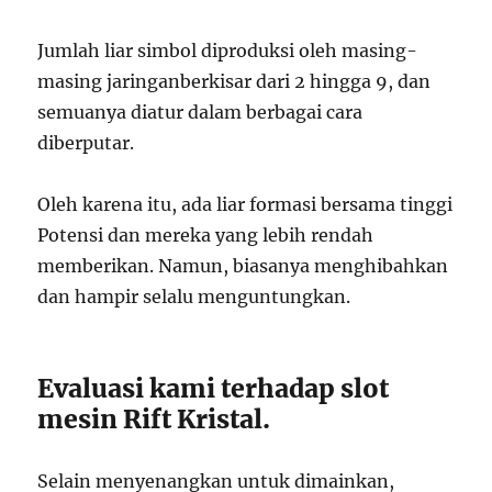
Jumlah liar simbol diproduksi oleh masing-
masing jaringanberkisar dari 2 hingga 9, dan
semuanya diatur dalam berbagai cara
diberputar.
Oleh karena itu, ada liar formasi bersama tinggi
Potensi dan mereka yang lebih rendah
memberikan. Namun, biasanya menghibahkan
dan hampir selalu menguntungkan.
Evaluasi kami terhadap slot
mesin Rift Kristal.
Selain menyenangkan untuk dimainkan,