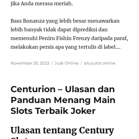
jika Anda merasa meriah.
Bass Bonanza yang lebih besar menawarkan
lebih banyak tidak dapat diprediksi dan
memenuhi Peniru Fishin Frenzy daripada paraf,
melakukan persis apa yang tertulis di label.…
Posted
Categories
Tags
November 29, 2023
Judi Online
situs slot online
on
Centurion – Ulasan dan
Panduan Menang Main
Slots Terbaik Joker
Ulasan tentang Century