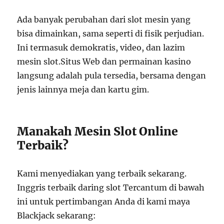
Ada banyak perubahan dari slot mesin yang
bisa dimainkan, sama seperti di fisik perjudian.
Ini termasuk demokratis, video, dan lazim
mesin slot.Situs Web dan permainan kasino
langsung adalah pula tersedia, bersama dengan
jenis lainnya meja dan kartu gim.
Manakah Mesin Slot Online
Terbaik?
Kami menyediakan yang terbaik sekarang.
Inggris terbaik daring slot Tercantum di bawah
ini untuk pertimbangan Anda di kami maya
Blackjack sekarang: