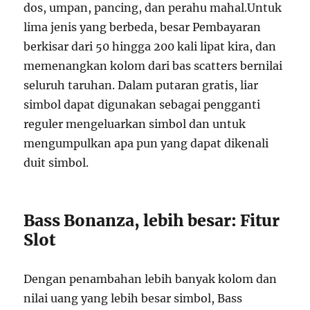
dos, umpan, pancing, dan perahu mahal.Untuk
lima jenis yang berbeda, besar Pembayaran
berkisar dari 50 hingga 200 kali lipat kira, dan
memenangkan kolom dari bas scatters bernilai
seluruh taruhan. Dalam putaran gratis, liar
simbol dapat digunakan sebagai pengganti
reguler mengeluarkan simbol dan untuk
mengumpulkan apa pun yang dapat dikenali
duit simbol.
Bass Bonanza, lebih besar: Fitur
Slot
Dengan penambahan lebih banyak kolom dan
nilai uang yang lebih besar simbol, Bass