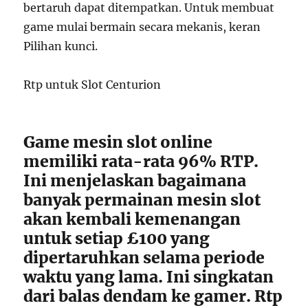
bertaruh dapat ditempatkan. Untuk membuat
game mulai bermain secara mekanis, keran
Pilihan kunci.
Rtp untuk Slot Centurion
Game mesin slot online
memiliki rata-rata 96% RTP.
Ini menjelaskan bagaimana
banyak permainan mesin slot
akan kembali kemenangan
untuk setiap £100 yang
dipertaruhkan selama periode
waktu yang lama. Ini singkatan
dari balas dendam ke gamer. Rtp