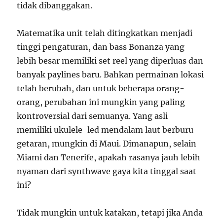
tidak dibanggakan.
Matematika unit telah ditingkatkan menjadi
tinggi pengaturan, dan bass Bonanza yang
lebih besar memiliki set reel yang diperluas dan
banyak paylines baru. Bahkan permainan lokasi
telah berubah, dan untuk beberapa orang-
orang, perubahan ini mungkin yang paling
kontroversial dari semuanya. Yang asli
memiliki ukulele-led mendalam laut berburu
getaran, mungkin di Maui. Dimanapun, selain
Miami dan Tenerife, apakah rasanya jauh lebih
nyaman dari synthwave gaya kita tinggal saat
ini?
Tidak mungkin untuk katakan, tetapi jika Anda