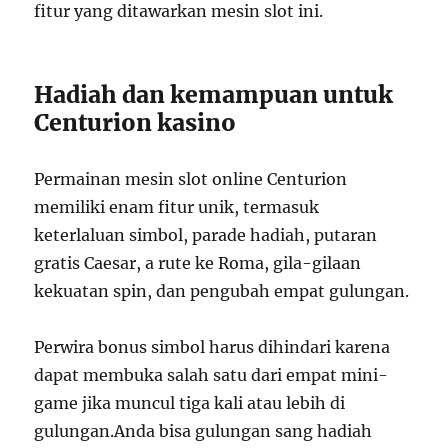
fitur yang ditawarkan mesin slot ini.
Hadiah dan kemampuan untuk
Centurion kasino
Permainan mesin slot online Centurion
memiliki enam fitur unik, termasuk
keterlaluan simbol, parade hadiah, putaran
gratis Caesar, a rute ke Roma, gila-gilaan
kekuatan spin, dan pengubah empat gulungan.
Perwira bonus simbol harus dihindari karena
dapat membuka salah satu dari empat mini-
game jika muncul tiga kali atau lebih di
gulungan.Anda bisa gulungan sang hadiah