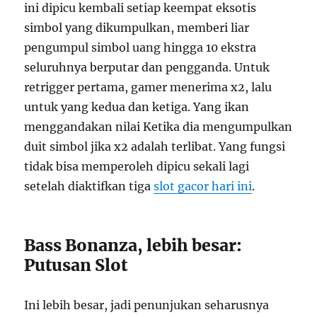
ini dipicu kembali setiap keempat eksotis
simbol yang dikumpulkan, memberi liar
pengumpul simbol uang hingga 10 ekstra
seluruhnya berputar dan pengganda. Untuk
retrigger pertama, gamer menerima x2, lalu
untuk yang kedua dan ketiga. Yang ikan
menggandakan nilai Ketika dia mengumpulkan
duit simbol jika x2 adalah terlibat. Yang fungsi
tidak bisa memperoleh dipicu sekali lagi
setelah diaktifkan tiga
slot gacor hari ini
.
Bass Bonanza, lebih besar:
Putusan Slot
Ini lebih besar, jadi penunjukan seharusnya