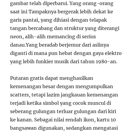
gambar telah diperbarui. Yang orang-orang
saat ini Tampaknya bergerak lebih dekat ke
garis pantai, yang dihiasi dengan telapak
tangan bercabang dan struktur yang diterangi
neon, alih-alih memancing di serius
danau.Yang beradab berjemur dari aslinya
diganti di mana pun hebat dengan gaya elektro
yang lebih funkier musik dari tahun 1980-an.
Putaran gratis dapat menghasilkan
kemenangan besar dengan mengumpulkan
scatters, tetapi lazim jangkauan kemenangan
terjadi ketika simbol yang cocok muncul di
seberang gulungan terluar gulungan dari kiri
ke kanan. Sebagai nilai rendah ikon, kartu 10
bangsawan digunakan, sedangkan mengatasi