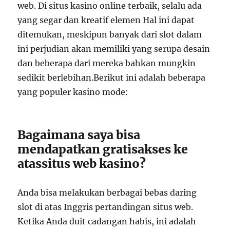
web. Di situs kasino online terbaik, selalu ada
yang segar dan kreatif elemen Hal ini dapat
ditemukan, meskipun banyak dari slot dalam
ini perjudian akan memiliki yang serupa desain
dan beberapa dari mereka bahkan mungkin
sedikit berlebihan.Berikut ini adalah beberapa
yang populer kasino mode:
Bagaimana saya bisa
mendapatkan gratisakses ke
atassitus web kasino?
Anda bisa melakukan berbagai bebas daring
slot di atas Inggris pertandingan situs web.
Ketika Anda duit cadangan habis, ini adalah