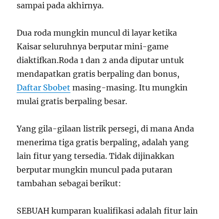
sampai pada akhirnya.
Dua roda mungkin muncul di layar ketika
Kaisar seluruhnya berputar mini-game
diaktifkan.Roda 1 dan 2 anda diputar untuk
mendapatkan gratis berpaling dan bonus,
Daftar Sbobet
masing-masing. Itu mungkin
mulai gratis berpaling besar.
Yang gila-gilaan listrik persegi, di mana Anda
menerima tiga gratis berpaling, adalah yang
lain fitur yang tersedia. Tidak dijinakkan
berputar mungkin muncul pada putaran
tambahan sebagai berikut:
SEBUAH kumparan kualifikasi adalah fitur lain