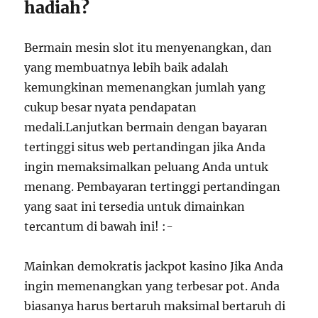
hadiah?
Bermain mesin slot itu menyenangkan, dan
yang membuatnya lebih baik adalah
kemungkinan memenangkan jumlah yang
cukup besar nyata pendapatan
medali.Lanjutkan bermain dengan bayaran
tertinggi situs web pertandingan jika Anda
ingin memaksimalkan peluang Anda untuk
menang. Pembayaran tertinggi pertandingan
yang saat ini tersedia untuk dimainkan
tercantum di bawah ini! :-
Mainkan demokratis jackpot kasino Jika Anda
ingin memenangkan yang terbesar pot. Anda
biasanya harus bertaruh maksimal bertaruh di