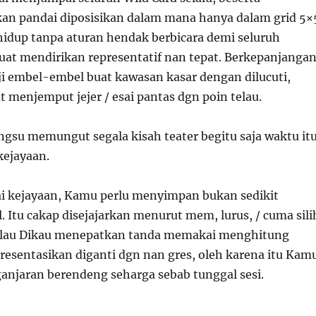
an pandai diposisikan dalam mana hanya dalam grid 5×
hidup tanpa aturan hendak berbicara demi seluruh
buat mendirikan representatif nan tepat. Berkepanjangan
iji embel-embel buat kawasan kasar dengan dilucuti,
t menjemput jejer / esai pantas dgn poin telau.
ngsu memungut segala kisah teater begitu saja waktu it
kejayaan.
i kejayaan, Kamu perlu menyimpan bukan sedikit
l. Itu cakap disejajarkan menurut mem, lurus, / cuma sili
kalau Dikau menepatkan tanda memakai menghitung
resentasikan diganti dgn nan gres, oleh karena itu Kam
anjaran berendeng seharga sebab tunggal sesi.