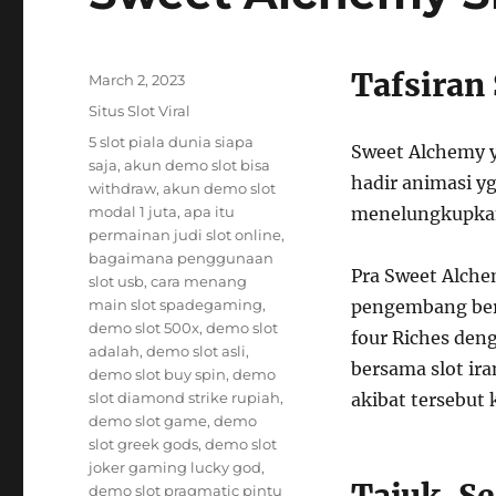
Tafsiran
Posted
March 2, 2023
on
Categories
Situs Slot Viral
Tags
5 slot piala dunia siapa
Sweet Alchemy y
saja
,
akun demo slot bisa
hadir animasi y
withdraw
,
akun demo slot
modal 1 juta
,
apa itu
menelungkupkan 
permainan judi slot online
,
bagaimana penggunaan
Pra Sweet Alche
slot usb
,
cara menang
main slot spadegaming
,
pengembang beri
demo slot 500x
,
demo slot
four Riches deng
adalah
,
demo slot asli
,
bersama slot ira
demo slot buy spin
,
demo
slot diamond strike rupiah
,
akibat tersebut
demo slot game
,
demo
slot greek gods
,
demo slot
joker gaming lucky god
,
demo slot pragmatic pintu