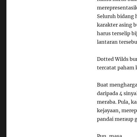
merepresentasik
Seluruh bidang 
karakter asing 
harus terselip b
lantaran tersebu
Dotted Wilds bu
tercatat paham 
Buat mengharga
daripada 4 sinya
meraba. Pula, 
kejayaan, merep
pandai meraup g
Pun, masa