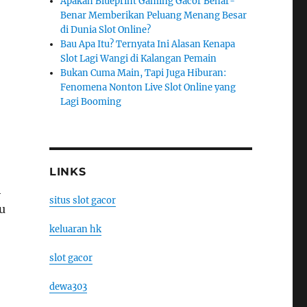
Apakah Blueprint Gaming Gacor Benar-
Benar Memberikan Peluang Menang Besar
di Dunia Slot Online?
Bau Apa Itu? Ternyata Ini Alasan Kenapa
Slot Lagi Wangi di Kalangan Pemain
Bukan Cuma Main, Tapi Juga Hiburan:
Fenomena Nonton Live Slot Online yang
Lagi Booming
LINKS
4
situs slot gacor
u
keluaran hk
slot gacor
dewa303