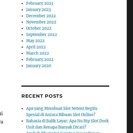
February 2023
January 2023
December 2022
November 2022
October 2022
September 2022
May 2022
April 2022
March 2022
February 2022
January 2020
RECENT POSTS
Apa yang Membuat Slot Netent Begitu
ui
Spesial di Antara Ribuan Slot Online?
Rahasia di Balik Layar: Apa Itu Rtp Slot Dork
ya
Unit dan Kenapa Banyak Dicari?