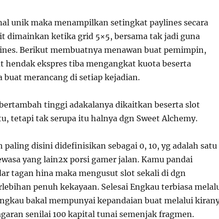
mal unik maka menampilkan setingkat paylines secara
it dimainkan ketika grid 5×5, bersama tak jadi guna
lines. Berikut membuatnya menawan buat pemimpin,
ut hendak ekspres tiba mengangkat kuota beserta
buat merancang di setiap kejadian.
bertambah tinggi adakalanya dikaitkan beserta slot
u, tetapi tak serupa itu halnya dgn Sweet Alchemy.
paling disini didefinisikan sebagai 0, 10, yg adalah satu
ewasa yang lain2x porsi gamer jalan. Kamu pandai
r tagan hina maka mengusut slot sekali di dgn
lebihan penuh kekayaan. Selesai Engkau terbiasa melal
 Engkau bakal mempunyai kepandaian buat melalui kiran
aran senilai 100 kapital tunai semenjak fragmen.