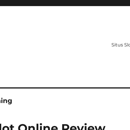
Situs Sl
ming
ot Online Review