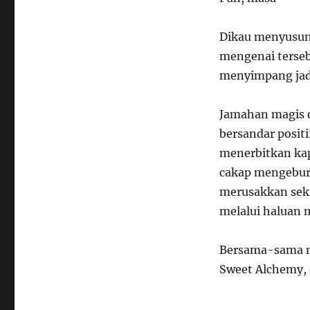
Dikau menyusun 
mengenai terseb
menyimpang jadi
Jamahan magis di
bersandar positi
menerbitkan kap
cakap mengebur
merusakkan seki
melalui haluan 
Bersama-sama m
Sweet Alchemy, d