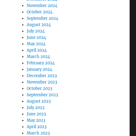
November 2024
October 2024
September 2024
August 2024
July 2024
June 2024
May 2024
April 2024
March 2024
February 2024
January 2024
December 2023
November 2023
October 2023
September 2023
August 2023
July 2023
June 2023
May 2023
April 2023
March 2023