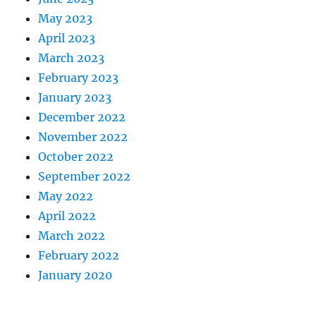
May 2023
April 2023
March 2023
February 2023
January 2023
December 2022
November 2022
October 2022
September 2022
May 2022
April 2022
March 2022
February 2022
January 2020