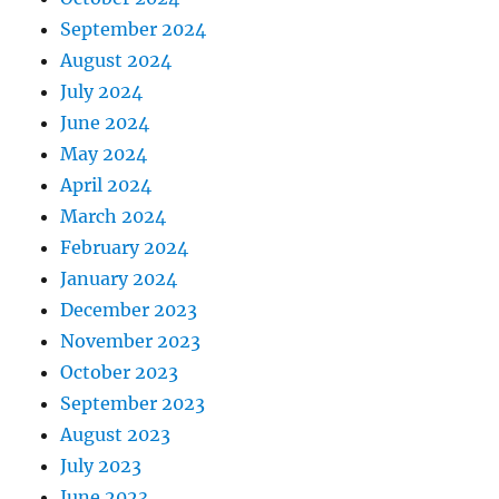
September 2024
August 2024
July 2024
June 2024
May 2024
April 2024
March 2024
February 2024
January 2024
December 2023
November 2023
October 2023
September 2023
August 2023
July 2023
June 2023