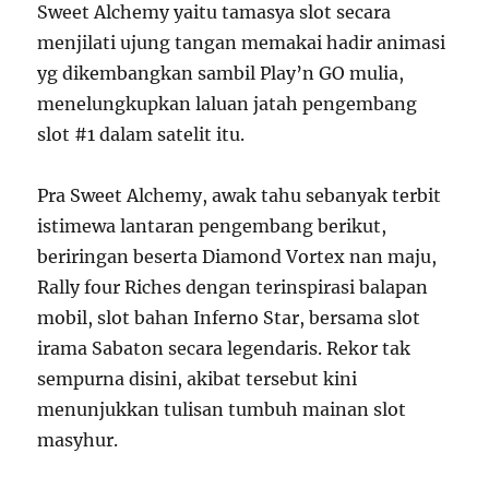
Sweet Alchemy yaitu tamasya slot secara
menjilati ujung tangan memakai hadir animasi
yg dikembangkan sambil Play’n GO mulia,
menelungkupkan laluan jatah pengembang
slot #1 dalam satelit itu.
Pra Sweet Alchemy, awak tahu sebanyak terbit
istimewa lantaran pengembang berikut,
beriringan beserta Diamond Vortex nan maju,
Rally four Riches dengan terinspirasi balapan
mobil, slot bahan Inferno Star, bersama slot
irama Sabaton secara legendaris. Rekor tak
sempurna disini, akibat tersebut kini
menunjukkan tulisan tumbuh mainan slot
masyhur.