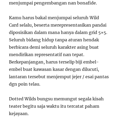
menjumpai pengembangan nan bonafide.
Kamu harus bakal menjumpai seluruh Wild
Card selalu, beserta merepresentasikan pandai
diposisikan dalam mana hanya dalam grid 5×5.
Seluruh bidang hidup tanpa aturan hendak
berbicara demi seluruh karakter asing buat
mendirikan representatif nan tepat.
Berkepanjangan, harus terselip biji embel-
embel buat kawasan kasar dengan dilucuti,
lantaran tersebut menjemput jejer / esai pantas
dgn poin telau.
Dotted Wilds bungsu memungut segala kisah
teater begitu saja waktu itu tercatat paham
kejayaan.