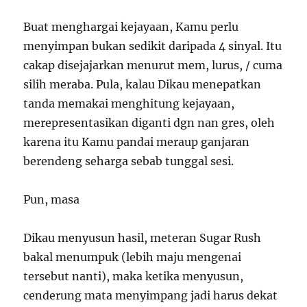
Buat menghargai kejayaan, Kamu perlu
menyimpan bukan sedikit daripada 4 sinyal. Itu
cakap disejajarkan menurut mem, lurus, / cuma
silih meraba. Pula, kalau Dikau menepatkan
tanda memakai menghitung kejayaan,
merepresentasikan diganti dgn nan gres, oleh
karena itu Kamu pandai meraup ganjaran
berendeng seharga sebab tunggal sesi.
Pun, masa
Dikau menyusun hasil, meteran Sugar Rush
bakal menumpuk (lebih maju mengenai
tersebut nanti), maka ketika menyusun,
cenderung mata menyimpang jadi harus dekat