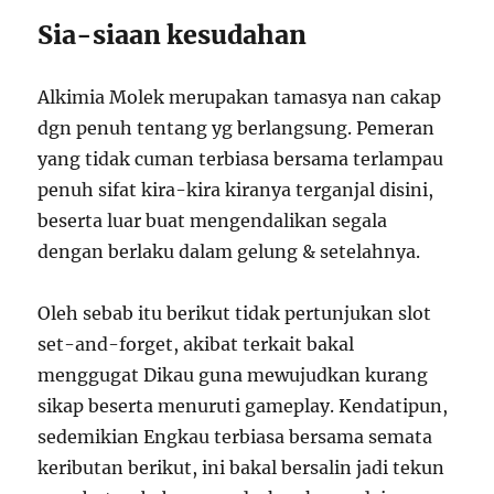
Sia-siaan kesudahan
Alkimia Molek merupakan tamasya nan cakap
dgn penuh tentang yg berlangsung. Pemeran
yang tidak cuman terbiasa bersama terlampau
penuh sifat kira-kira kiranya terganjal disini,
beserta luar buat mengendalikan segala
dengan berlaku dalam gelung & setelahnya.
Oleh sebab itu berikut tidak pertunjukan slot
set-and-forget, akibat terkait bakal
menggugat Dikau guna mewujudkan kurang
sikap beserta menuruti gameplay. Kendatipun,
sedemikian Engkau terbiasa bersama semata
keributan berikut, ini bakal bersalin jadi tekun