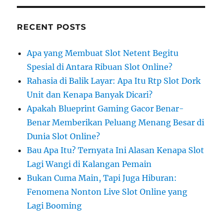
RECENT POSTS
Apa yang Membuat Slot Netent Begitu
Spesial di Antara Ribuan Slot Online?
Rahasia di Balik Layar: Apa Itu Rtp Slot Dork
Unit dan Kenapa Banyak Dicari?
Apakah Blueprint Gaming Gacor Benar-
Benar Memberikan Peluang Menang Besar di
Dunia Slot Online?
Bau Apa Itu? Ternyata Ini Alasan Kenapa Slot
Lagi Wangi di Kalangan Pemain
Bukan Cuma Main, Tapi Juga Hiburan:
Fenomena Nonton Live Slot Online yang
Lagi Booming