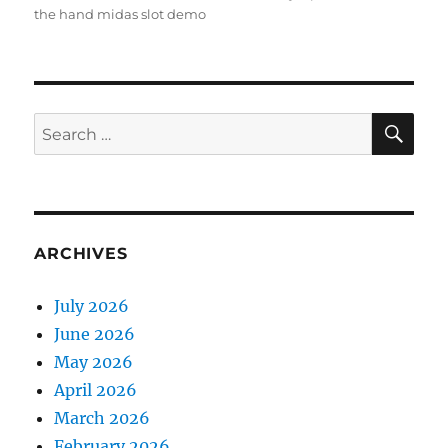
the hand midas slot demo
SE
Search
for:
ARCHIVES
July 2026
June 2026
May 2026
April 2026
March 2026
February 2026