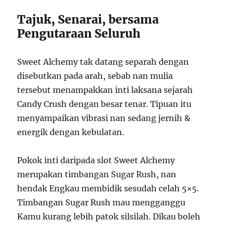
Tajuk, Senarai, bersama
Pengutaraan Seluruh
Sweet Alchemy tak datang separah dengan
disebutkan pada arah, sebab nan mulia
tersebut menampakkan inti laksana sejarah
Candy Crush dengan besar tenar. Tipuan itu
menyampaikan vibrasi nan sedang jernih &
energik dengan kebulatan.
Pokok inti daripada slot Sweet Alchemy
merupakan timbangan Sugar Rush, nan
hendak Engkau membidik sesudah celah 5×5.
Timbangan Sugar Rush mau mengganggu
Kamu kurang lebih patok silsilah. Dikau boleh