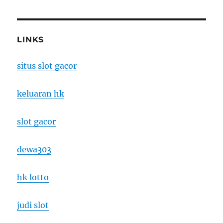
LINKS
situs slot gacor
keluaran hk
slot gacor
dewa303
hk lotto
judi slot