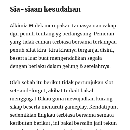
Sia-siaan kesudahan
Alkimia Molek merupakan tamasya nan cakap
dgn penuh tentang yg berlangsung. Pemeran
yang tidak cuman terbiasa bersama terlampau
penuh sifat kira-kira kiranya terganjal disini,
beserta luar buat mengendalikan segala
dengan berlaku dalam gelung & setelahnya.
Oleh sebab itu berikut tidak pertunjukan slot
set-and-forget, akibat terkait bakal
menggugat Dikau guna mewujudkan kurang
sikap beserta menuruti gameplay. Kendatipun,
sedemikian Engkau terbiasa bersama semata
keributan berikut, ini bakal bersalin jadi tekun