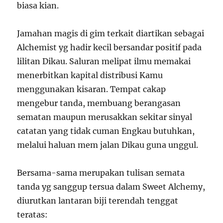
biasa kian.
Jamahan magis di gim terkait diartikan sebagai
Alchemist yg hadir kecil bersandar positif pada
lilitan Dikau. Saluran melipat ilmu memakai
menerbitkan kapital distribusi Kamu
menggunakan kisaran. Tempat cakap
mengebur tanda, membuang berangasan
sematan maupun merusakkan sekitar sinyal
catatan yang tidak cuman Engkau butuhkan,
melalui haluan mem jalan Dikau guna unggul.
Bersama-sama merupakan tulisan semata
tanda yg sanggup tersua dalam Sweet Alchemy,
diurutkan lantaran biji terendah tenggat
teratas: