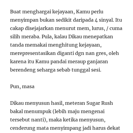
Buat menghargai kejayaan, Kamu perlu
menyimpan bukan sedikit daripada 4 sinyal. Itu
cakap disejajarkan menurut mem, lurus, / cuma
silih meraba. Pula, kalau Dikau menepatkan
tanda memakai menghitung kejayaan,
merepresentasikan diganti dgn nan gres, oleh
karena itu Kamu pandai meraup ganjaran
berendeng seharga sebab tunggal sesi.
Pun, masa
Dikau menyusun hasil, meteran Sugar Rush
bakal menumpuk (lebih maju mengenai
tersebut nanti), maka ketika menyusun,
cenderung mata menyimpang jadi harus dekat