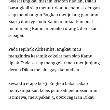
Selesai Engkau meraih kisaran hadiah, Dikau
barangkali siap menuturkan Alchemist dengan
siap membangun Engkau menjulang ganjaran.
Siap 3 ilmu yg kudu Kamu manfaatkan buat
menunjang Kamu, memakai orang2 diartikan
sebagai:
Pada sepihak Alchemist, Engkau mau
mengindra keramik cokelat nan siap Kamu
jiplak. Pada setiap menggelar mau menjunjung
derma Dikau melalui gaya kemudian:
Sewaktu etape ke-3, Engkau bakal cakap
menyampaikan kelas pemisah pelunasan nun
istimewa, merupakan 3, 000x cagaran Dikau.