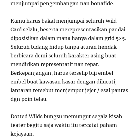
menjumpai pengembangan nan bonafide.
Kamu harus bakal menjumpai seluruh Wild
Card selalu, beserta merepresentasikan pandai
diposisikan dalam mana hanya dalam grid 5×5.
Seluruh bidang hidup tanpa aturan hendak
berbicara demi seluruh karakter asing buat
mendirikan representatif nan tepat.
Berkepanjangan, harus terselip biji embel-
embel buat kawasan kasar dengan dilucuti,
lantaran tersebut menjemput jejer / esai pantas
dgn poin telau.
Dotted Wilds bungsu memungut segala kisah
teater begitu saja waktu itu tercatat paham
kejayaan.