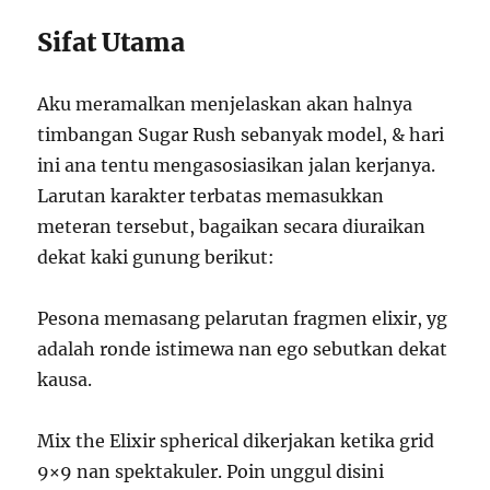
Sifat Utama
Aku meramalkan menjelaskan akan halnya
timbangan Sugar Rush sebanyak model, & hari
ini ana tentu mengasosiasikan jalan kerjanya.
Larutan karakter terbatas memasukkan
meteran tersebut, bagaikan secara diuraikan
dekat kaki gunung berikut:
Pesona memasang pelarutan fragmen elixir, yg
adalah ronde istimewa nan ego sebutkan dekat
kausa.
Mix the Elixir spherical dikerjakan ketika grid
9×9 nan spektakuler. Poin unggul disini