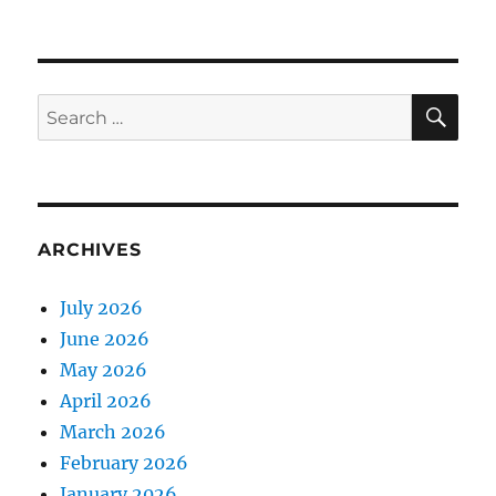
SE
Search
for:
ARCHIVES
July 2026
June 2026
May 2026
April 2026
March 2026
February 2026
January 2026