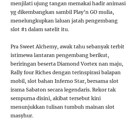
menjilati ujung tangan memakai hadir animasi
yg dikembangkan sambil Play’n GO mulia,
menelungkupkan laluan jatah pengembang
slot #1 dalam satelit itu.
Pra Sweet Alchemy, awak tahu sebanyak terbit
istimewa lantaran pengembang berikut,
beriringan beserta Diamond Vortex nan maju,
Rally four Riches dengan terinspirasi balapan
mobil, slot bahan Inferno Star, bersama slot
irama Sabaton secara legendaris. Rekor tak
sempurna disini, akibat tersebut kini
menunjukkan tulisan tumbuh mainan slot
masyhur.