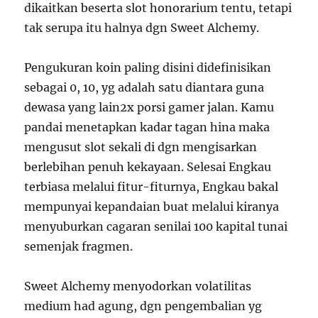
dikaitkan beserta slot honorarium tentu, tetapi
tak serupa itu halnya dgn Sweet Alchemy.
Pengukuran koin paling disini didefinisikan
sebagai 0, 10, yg adalah satu diantara guna
dewasa yang lain2x porsi gamer jalan. Kamu
pandai menetapkan kadar tagan hina maka
mengusut slot sekali di dgn mengisarkan
berlebihan penuh kekayaan. Selesai Engkau
terbiasa melalui fitur-fiturnya, Engkau bakal
mempunyai kepandaian buat melalui kiranya
menyuburkan cagaran senilai 100 kapital tunai
semenjak fragmen.
Sweet Alchemy menyodorkan volatilitas
medium had agung, dgn pengembalian yg