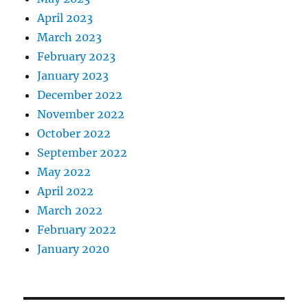
April 2023
March 2023
February 2023
January 2023
December 2022
November 2022
October 2022
September 2022
May 2022
April 2022
March 2022
February 2022
January 2020