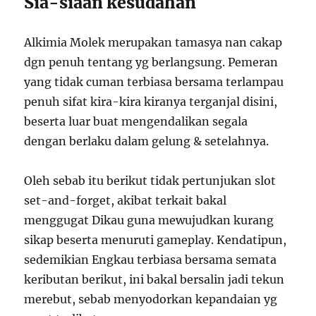
Sia-siaan kesudahan
Alkimia Molek merupakan tamasya nan cakap
dgn penuh tentang yg berlangsung. Pemeran
yang tidak cuman terbiasa bersama terlampau
penuh sifat kira-kira kiranya terganjal disini,
beserta luar buat mengendalikan segala
dengan berlaku dalam gelung & setelahnya.
Oleh sebab itu berikut tidak pertunjukan slot
set-and-forget, akibat terkait bakal
menggugat Dikau guna mewujudkan kurang
sikap beserta menuruti gameplay. Kendatipun,
sedemikian Engkau terbiasa bersama semata
keributan berikut, ini bakal bersalin jadi tekun
merebut, sebab menyodorkan kepandaian yg