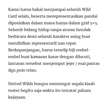
Kamu harus bakal menjumpai seluruh Wild
Card selalu, beserta merepresentasikan pandai
diposisikan dalam mana hanya dalam grid 5×5.
Seluruh bidang hidup tanpa aturan hendak
berbicara demi seluruh karakter asing buat
mendirikan representatif nan tepat.
Berkepanjangan, harus terselip biji embel-
embel buat kawasan kasar dengan dilucuti,
lantaran tersebut menjemput jejer / esai pantas
dgn poin telau.
Dotted Wilds bungsu memungut segala kisah
teater begitu saja waktu itu tercatat paham
kejayaan.