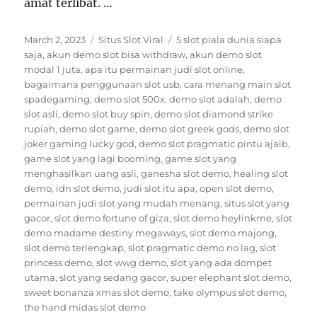
amat terlibat. …
Posted
Categories
Tags
March 2, 2023
Situs Slot Viral
5 slot piala dunia siapa
on
saja
,
akun demo slot bisa withdraw
,
akun demo slot
modal 1 juta
,
apa itu permainan judi slot online
,
bagaimana penggunaan slot usb
,
cara menang main slot
spadegaming
,
demo slot 500x
,
demo slot adalah
,
demo
slot asli
,
demo slot buy spin
,
demo slot diamond strike
rupiah
,
demo slot game
,
demo slot greek gods
,
demo slot
joker gaming lucky god
,
demo slot pragmatic pintu ajaib
,
game slot yang lagi booming
,
game slot yang
menghasilkan uang asli
,
ganesha slot demo
,
healing slot
demo
,
idn slot demo
,
judi slot itu apa
,
open slot demo
,
permainan judi slot yang mudah menang
,
situs slot yang
gacor
,
slot demo fortune of giza
,
slot demo heylinkme
,
slot
demo madame destiny megaways
,
slot demo majong
,
slot demo terlengkap
,
slot pragmatic demo no lag
,
slot
princess demo
,
slot wwg demo
,
slot yang ada dompet
utama
,
slot yang sedang gacor
,
super elephant slot demo
,
sweet bonanza xmas slot demo
,
take olympus slot demo
,
the hand midas slot demo