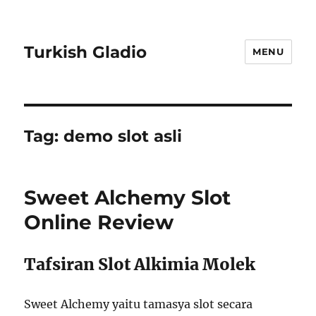
Turkish Gladio
MENU
Tag:
demo slot asli
Sweet Alchemy Slot
Online Review
Tafsiran Slot Alkimia Molek
Sweet Alchemy yaitu tamasya slot secara