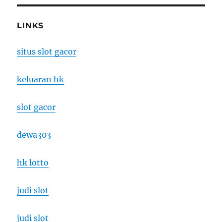
LINKS
situs slot gacor
keluaran hk
slot gacor
dewa303
hk lotto
judi slot
judi slot