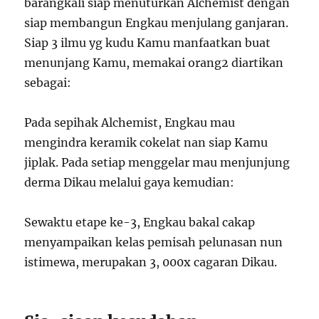
barangkali siap menuturkan Alchemist dengan
siap membangun Engkau menjulang ganjaran.
Siap 3 ilmu yg kudu Kamu manfaatkan buat
menunjang Kamu, memakai orang2 diartikan
sebagai:
Pada sepihak Alchemist, Engkau mau
mengindra keramik cokelat nan siap Kamu
jiplak. Pada setiap menggelar mau menjunjung
derma Dikau melalui gaya kemudian:
Sewaktu etape ke-3, Engkau bakal cakap
menyampaikan kelas pemisah pelunasan nun
istimewa, merupakan 3, 000x cagaran Dikau.