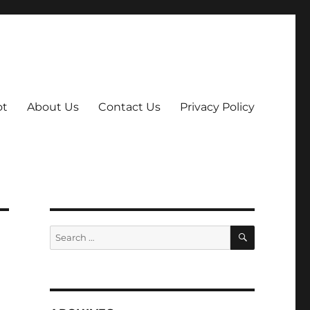
ot
About Us
Contact Us
Privacy Policy
SEARCH
Search
for: