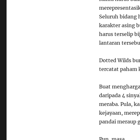
merepresentasik
Seluruh bidang 
karakter asing 
harus terselip b
lantaran tersebu
Dotted Wilds bu
tercatat paham 
Buat mengharga
daripada 4 sinya
meraba. Pula, 
kejayaan, merep
pandai meraup g
Pun, masa