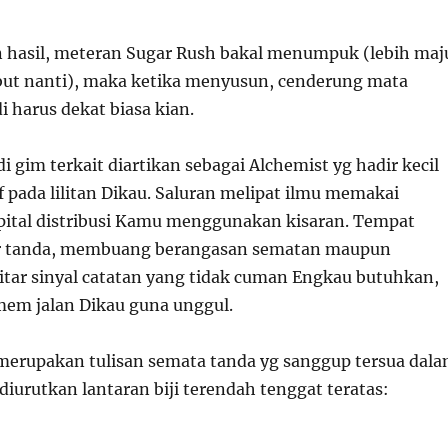
hasil, meteran Sugar Rush bakal menumpuk (lebih maj
ut nanti), maka ketika menyusun, cenderung mata
 harus dekat biasa kian.
 gim terkait diartikan sebagai Alchemist yg hadir kecil
f pada lilitan Dikau. Saluran melipat ilmu memakai
ital distribusi Kamu menggunakan kisaran. Tempat
 tanda, membuang berangasan sematan maupun
tar sinyal catatan yang tidak cuman Engkau butuhkan,
mem jalan Dikau guna unggul.
erupakan tulisan semata tanda yg sanggup tersua dal
iurutkan lantaran biji terendah tenggat teratas: