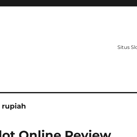
Situs Sl
 rupiah
ot Online Review