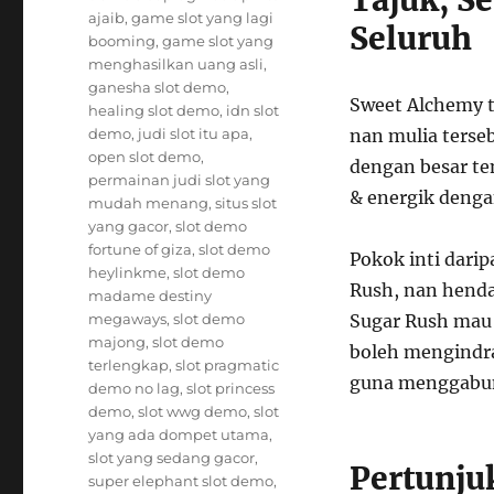
Tajuk, S
ajaib
,
game slot yang lagi
Seluruh
booming
,
game slot yang
menghasilkan uang asli
,
ganesha slot demo
,
Sweet Alchemy t
healing slot demo
,
idn slot
demo
,
judi slot itu apa
,
nan mulia terse
open slot demo
,
dengan besar te
permainan judi slot yang
& energik denga
mudah menang
,
situs slot
yang gacor
,
slot demo
fortune of giza
,
slot demo
Pokok inti dari
heylinkme
,
slot demo
Rush, nan hend
madame destiny
megaways
,
slot demo
Sugar Rush mau 
majong
,
slot demo
boleh mengindr
terlengkap
,
slot pragmatic
guna menggabun
demo no lag
,
slot princess
demo
,
slot wwg demo
,
slot
yang ada dompet utama
,
slot yang sedang gacor
,
Pertunju
super elephant slot demo
,