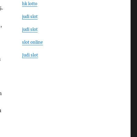
hk lotto
5.
judi slot
,
judi slot
slot online
Judi slot
u
h
u