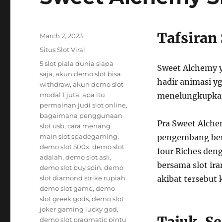
Tafsiran
Posted
March 2, 2023
on
Categories
Situs Slot Viral
Tags
5 slot piala dunia siapa
Sweet Alchemy y
saja
,
akun demo slot bisa
hadir animasi y
withdraw
,
akun demo slot
modal 1 juta
,
apa itu
menelungkupkan 
permainan judi slot online
,
bagaimana penggunaan
Pra Sweet Alche
slot usb
,
cara menang
main slot spadegaming
,
pengembang beri
demo slot 500x
,
demo slot
four Riches deng
adalah
,
demo slot asli
,
bersama slot ira
demo slot buy spin
,
demo
slot diamond strike rupiah
,
akibat tersebut
demo slot game
,
demo
slot greek gods
,
demo slot
joker gaming lucky god
,
demo slot pragmatic pintu