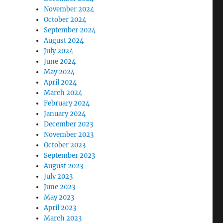
November 2024
October 2024
September 2024
August 2024
July 2024
June 2024
May 2024
April 2024
March 2024
February 2024
January 2024
December 2023
November 2023
October 2023
September 2023
August 2023
July 2023
June 2023
May 2023
April 2023
March 2023