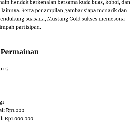
ain hendak berkenalan bersama kuda buas, koboi, dan
k lainnya. Serta penampilan gambar siapa menarik dan
 mendukung suasana, Mustang Gold sukses memesona
impah partisipan.
i Permainan
n:
5
gi
l:
Rp1.000
l:
Rp1.000.000