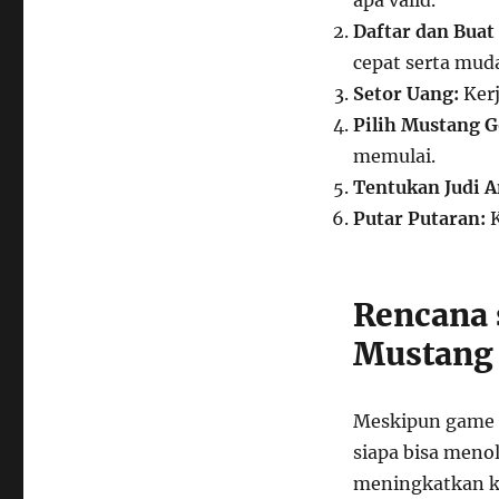
apa valid.
Daftar dan Buat
cepat serta mud
Setor Uang:
Kerj
Pilih Mustang G
memulai.
Tentukan Judi A
Putar Putaran:
K
Rencana 
Mustang
Meskipun game s
siapa bisa men
meningkatkan 