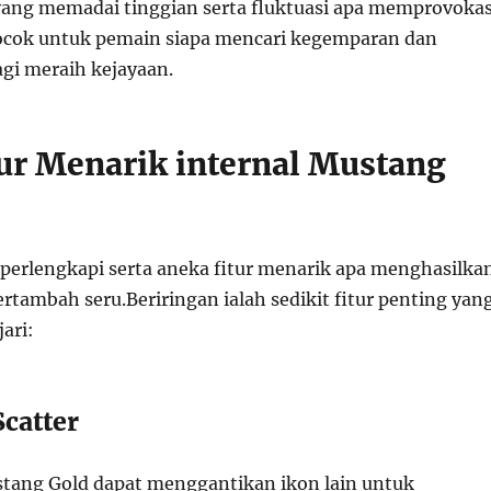
yang memadai tinggian serta fluktuasi apa memprovokas
ocok untuk pemain siapa mencari kegemparan dan
agi meraih kejayaan.
tur Menarik internal Mustang
perlengkapi serta aneka fitur menarik apa menghasilka
rtambah seru.Beriringan ialah sedikit fitur penting yan
ari:
Scatter
stang Gold dapat menggantikan ikon lain untuk