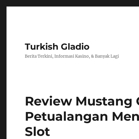
Turkish Gladio
Berita Terkini, Informasi Kasino, & Banyak Lagi
Review Mustang G
Petualangan Men
Slot