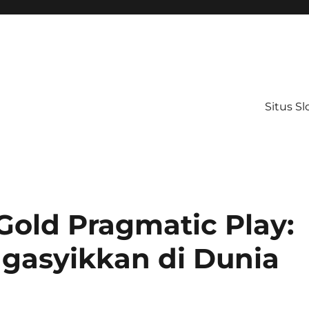
Situs Sl
old Pragmatic Play:
gasyikkan di Dunia