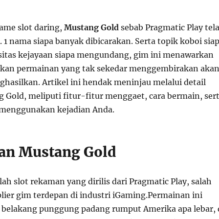
ame slot daring,
Mustang Gold
sebab Pragmatic Play tel
o. 1 nama siapa banyak dibicarakan. Serta topik koboi sia
sitas kejayaan siapa mengundang, gim ini menawarkan
ukan permainan yang tak sekedar menggembirakan aka
ghasilkan. Artikel ini hendak meninjau melalui detail
Gold, meliputi fitur-fitur menggaet, cara bermain, ser
 menggunakan kejadian Anda.
an Mustang Gold
ah slot rekaman yang dirilis dari Pragmatic Play, salah
lier gim terdepan di industri iGaming.Permainan ini
belakang punggung padang rumput Amerika apa lebar, 