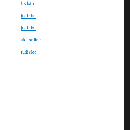
hk lotto
judi slot
judi slot
slot online
Judi slot