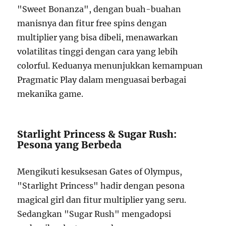
"Sweet Bonanza", dengan buah-buahan
manisnya dan fitur free spins dengan
multiplier yang bisa dibeli, menawarkan
volatilitas tinggi dengan cara yang lebih
colorful. Keduanya menunjukkan kemampuan
Pragmatic Play dalam menguasai berbagai
mekanika game.
Starlight Princess & Sugar Rush:
Pesona yang Berbeda
Mengikuti kesuksesan Gates of Olympus,
"Starlight Princess" hadir dengan pesona
magical girl dan fitur multiplier yang seru.
Sedangkan "Sugar Rush" mengadopsi