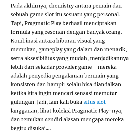
Pada akhirnya, chemistry antara pemain dan
sebuah game slot itu sesuatu yang personal.
Tapi, Pragmatic Play berhasil menciptakan
formula yang resonan dengan banyak orang.
Kombinasi antara hiburan visual yang
memukau, gameplay yang dalam dan menarik,
serta aksesibilitas yang mudah, menjadikannya
lebih dari sekadar provider game—mereka
adalah penyedia pengalaman bermain yang
konsisten dan hampir selalu bisa diandalkan
ketika kita ingin mencari sensasi memutar
gulungan. Jadi, lain kali buka
situs slot
langganan, lihat koleksi Pragmatic Play-nya,
dan temukan sendiri alasan mengapa mereka
begitu disukai.…