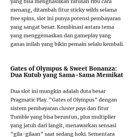
yang bisa menghasilkan ratusan ribu cara
menang, ditambah fitur sticky wilds selama
free spins, slot ini punya potensi pembayaran
yang sangat besar. Kombinasi antara tema
yang menggemaskan dan gameplay yang
ganas inilah yang bikin pemain selalu kembali.
Gates of Olympus & Sweet Bonanza:
Dua Kutub yang Sama-Sama Memikat
Dua slot ini mungkin adalah duta besar
Pragmatic Play. "Gates of Olympus" dengan
sistem pembayaran
cluster pays
dan fitur
Tumble yang bisa beruntun, plus multiplier
yang jatuh dari langit, menawarkan sensasi
"gila-gilaan" saat sedang hoki. Sementara