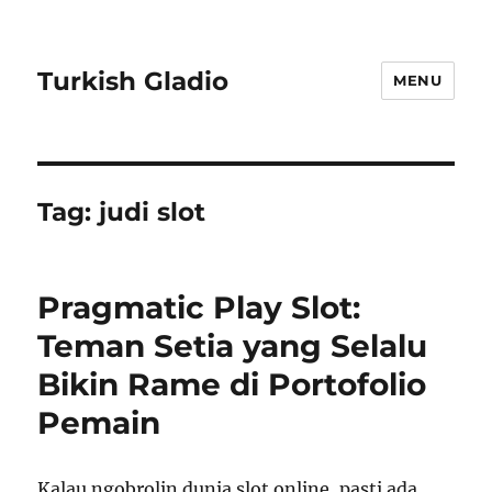
Turkish Gladio
MENU
Tag:
judi slot
Pragmatic Play Slot:
Teman Setia yang Selalu
Bikin Rame di Portofolio
Pemain
Kalau ngobrolin dunia slot online, pasti ada