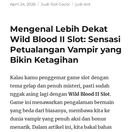
Posted
Categories
Tags
April 24, 2026
Judi Slot Gacor
judi slot
on
Mengenal Lebih Dekat
Wild Blood II Slot: Sensasi
Petualangan Vampir yang
Bikin Ketagihan
Kalau kamu penggemar game slot dengan
tema gelap dan penuh misteri, pasti sudah
nggak asing lagi dengan
Wild Blood II Slot
.
Game ini menawarkan pengalaman bermain
yang beda dari biasanya, membawa kita ke
dunia vampir yang penuh aksi dan bonus
menarik. Dalam artikel ini, kita bakal bahas