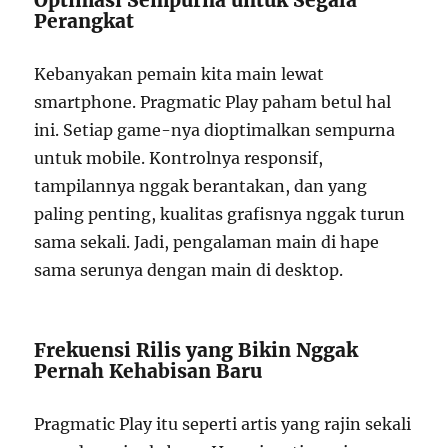
Optimasi Sempurna untuk Segala
Perangkat
Kebanyakan pemain kita main lewat
smartphone. Pragmatic Play paham betul hal
ini. Setiap game-nya dioptimalkan sempurna
untuk mobile. Kontrolnya responsif,
tampilannya nggak berantakan, dan yang
paling penting, kualitas grafisnya nggak turun
sama sekali. Jadi, pengalaman main di hape
sama serunya dengan main di desktop.
Frekuensi Rilis yang Bikin Nggak
Pernah Kehabisan Baru
Pragmatic Play itu seperti artis yang rajin sekali