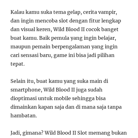
Kalau kamu suka tema gelap, cerita vampir,
dan ingin mencoba slot dengan fitur lengkap
dan visual keren, Wild Blood II cocok banget
buat kamu. Baik pemula yang ingin belajar,
maupun pemain berpengalaman yang ingin
cari sensasi baru, game ini bisa jadi pilihan
tepat.
Selain itu, buat kamu yang suka main di
smartphone, Wild Blood II juga sudah
dioptimasi untuk mobile sehingga bisa
dimainkan kapan saja dan di mana saja tanpa
hambatan.
Jadi, gimana? Wild Blood II Slot memang bukan