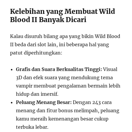
Kelebihan yang Membuat Wild
Blood II Banyak Dicari
Kalau disuruh bilang apa yang bikin Wild Blood
II beda dari slot lain, ini beberapa hal yang
patut diperhitungkan:
Grafis dan Suara Berkualitas Tinggi:
Visual
3D dan efek suara yang mendukung tema
vampir membuat pengalaman bermain lebih
hidup dan imersif.
Peluang Menang Besar:
Dengan 243 cara
menang dan fitur bonus melimpah, peluang
kamu meraih kemenangan besar cukup
terbuka lebar.