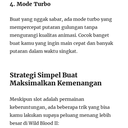
4. Mode Turbo
Buat yang nggak sabar, ada mode turbo yang
mempercepat putaran gulungan tanpa
mengurangi kualitas animasi. Cocok banget
buat kamu yang ingin main cepat dan banyak
putaran dalam waktu singkat.
Strategi Simpel Buat
Maksimalkan Kemenangan
Meskipun slot adalah permainan
keberuntungan, ada beberapa trik yang bisa
kamu lakukan supaya peluang menang lebih
besar di Wild Blood II: