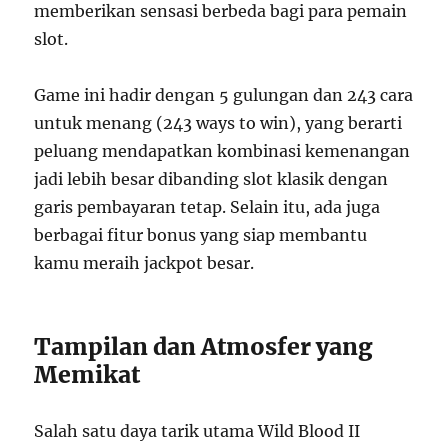
memberikan sensasi berbeda bagi para pemain
slot.
Game ini hadir dengan 5 gulungan dan 243 cara
untuk menang (243 ways to win), yang berarti
peluang mendapatkan kombinasi kemenangan
jadi lebih besar dibanding slot klasik dengan
garis pembayaran tetap. Selain itu, ada juga
berbagai fitur bonus yang siap membantu
kamu meraih jackpot besar.
Tampilan dan Atmosfer yang
Memikat
Salah satu daya tarik utama Wild Blood II