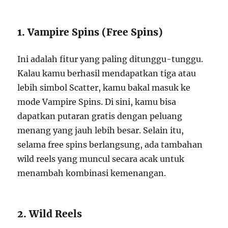
1. Vampire Spins (Free Spins)
Ini adalah fitur yang paling ditunggu-tunggu.
Kalau kamu berhasil mendapatkan tiga atau
lebih simbol Scatter, kamu bakal masuk ke
mode Vampire Spins. Di sini, kamu bisa
dapatkan putaran gratis dengan peluang
menang yang jauh lebih besar. Selain itu,
selama free spins berlangsung, ada tambahan
wild reels yang muncul secara acak untuk
menambah kombinasi kemenangan.
2. Wild Reels