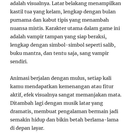
adalah visualnya. Latar belakang menampilkan
kastil tua yang kelam, lengkap dengan bulan
purnama dan kabut tipis yang menambah
nuansa mistis. Karakter utama dalam game ini
adalah vampir tampan yang siap beraksi,
lengkap dengan simbol-simbol seperti salib,
buku mantra, dan tentu saja, sang vampir
sendiri.
Animasi berjalan dengan mulus, setiap kali
kamu mendapatkan kemenangan atau fitur
aktif, efek visualnya sangat memanjakan mata.
Ditambah lagi dengan musik latar yang
dramatis, membuat pengalaman bermain jadi
semakin hidup dan bikin betah berlama-lama
di depan layar.