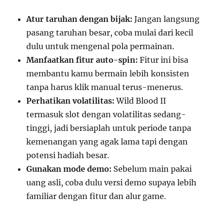
Atur taruhan dengan bijak:
Jangan langsung
pasang taruhan besar, coba mulai dari kecil
dulu untuk mengenal pola permainan.
Manfaatkan fitur auto-spin:
Fitur ini bisa
membantu kamu bermain lebih konsisten
tanpa harus klik manual terus-menerus.
Perhatikan volatilitas:
Wild Blood II
termasuk slot dengan volatilitas sedang-
tinggi, jadi bersiaplah untuk periode tanpa
kemenangan yang agak lama tapi dengan
potensi hadiah besar.
Gunakan mode demo:
Sebelum main pakai
uang asli, coba dulu versi demo supaya lebih
familiar dengan fitur dan alur game.