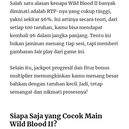
Salah satu alasan kenapa Wild Blood II banyak
diminati adalah RTP-nya yang cukup tinggi,
yakni sekitar 96%. Ini artinya secara teori, dari
setiap 100 taruhan, kamu bisa mendapat
kembali 96 dalam jangka panjang. Tentu ini
bukan jaminan menang tiap sesi, tapi memberi
gambaran fair play dari game ini.
Selain itu, jackpot progresif dan fitur bonus
multiplier memungkinkan kamu menang besar
bahkan dengan taruhan kecil. Jadi, tetap
semangat dan nikmati prosesnya!
Siapa Saja yang Cocok Main
Wild Blood II?