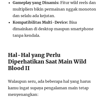
Gameplay yang Dinamis:
Fitur wild reels dan
multipliers bikin permainan nggak monoton
dan selalu ada kejutan.
Kompatibilitas Multi-Device:
Bisa
dimainkan di desktop maupun smartphone
tanpa kendala.
Hal-Hal yang Perlu
Diperhatikan Saat Main Wild
Blood II
Walaupun seru, ada beberapa hal yang harus
kamu ingat supaya pengalaman main tetap
menyenangkan: