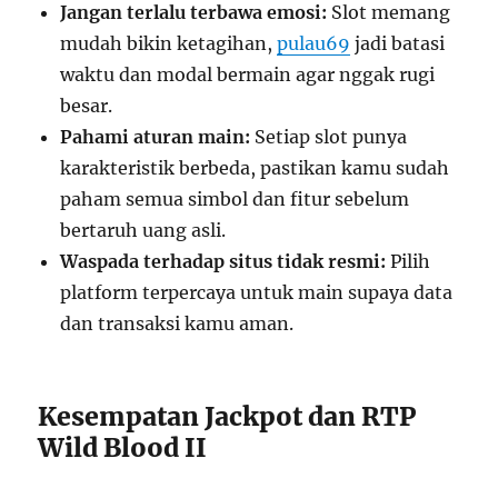
Jangan terlalu terbawa emosi:
Slot memang
mudah bikin ketagihan,
pulau69
jadi batasi
waktu dan modal bermain agar nggak rugi
besar.
Pahami aturan main:
Setiap slot punya
karakteristik berbeda, pastikan kamu sudah
paham semua simbol dan fitur sebelum
bertaruh uang asli.
Waspada terhadap situs tidak resmi:
Pilih
platform terpercaya untuk main supaya data
dan transaksi kamu aman.
Kesempatan Jackpot dan RTP
Wild Blood II