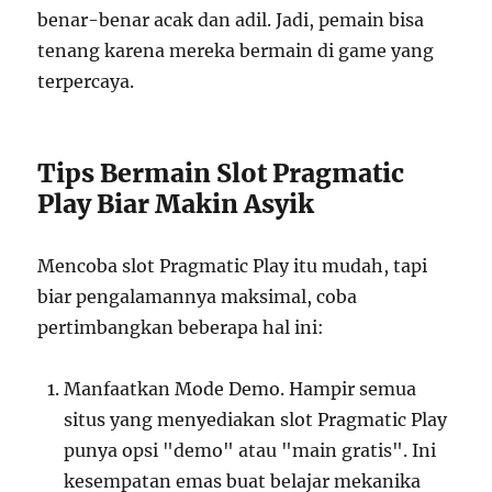
benar-benar acak dan adil. Jadi, pemain bisa
tenang karena mereka bermain di game yang
terpercaya.
Tips Bermain Slot Pragmatic
Play Biar Makin Asyik
Mencoba slot Pragmatic Play itu mudah, tapi
biar pengalamannya maksimal, coba
pertimbangkan beberapa hal ini:
Manfaatkan Mode Demo. Hampir semua
situs yang menyediakan slot Pragmatic Play
punya opsi "demo" atau "main gratis". Ini
kesempatan emas buat belajar mekanika