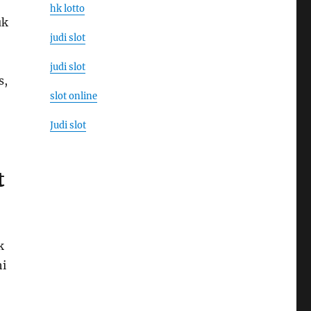
hk lotto
uk
judi slot
judi slot
s,
slot online
Judi slot
t
k
hi