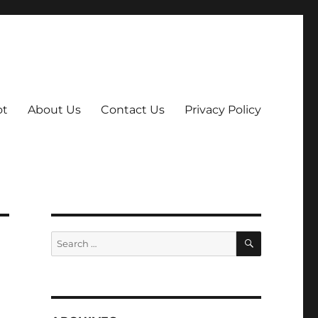
ot
About Us
Contact Us
Privacy Policy
SEARCH
Search
for: