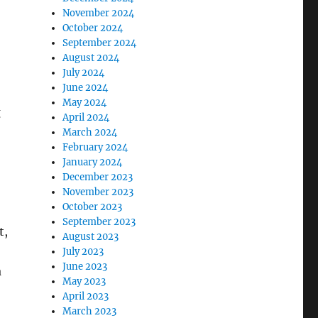
November 2024
October 2024
September 2024
August 2024
July 2024
June 2024
May 2024
g
April 2024
March 2024
February 2024
January 2024
December 2023
November 2023
October 2023
September 2023
t,
August 2023
July 2023
June 2023
a
May 2023
April 2023
March 2023