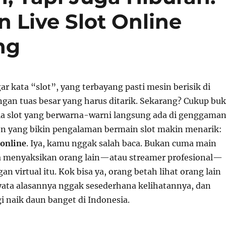
Live Slot Online
ng
ar kata “slot”, yang terbayang pasti mesin berisik di
ngan tuas besar yang harus ditarik. Sekarang? Cukup bu
ia slot yang berwarna-warni langsung ada di genggaman
ren yang bikin pengalaman bermain slot makin menarik:
 online
. Iya, kamu nggak salah baca. Bukan cuma main
uga menyaksikan orang lain—atau streamer profesional—
an virtual itu. Kok bisa ya, orang betah lihat orang lain
yata alasannya nggak sesederhana kelihatannya, dan
i naik daun banget di Indonesia.