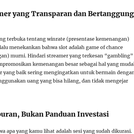
amer yang Transparan dan Bertanggung
ang terbuka tentang winrate (presentase kemenangan)
lalu menekankan bahwa slot adalah game of chance
n) murni. Hindari streamer yang terkesan “gambling”
mpromosikan kemenangan besar sebagai hal yang muda
er yang baik sering mengingatkan untuk bermain denga
nggunakan uang yang bisa hilang, dan tidak mengejar
buran, Bukan Panduan Investasi
wa apa yang kamu lihat adalah sesi yang sudah dikurasi.