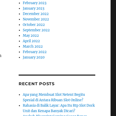
February 2023
January 2023
December 2022
November 2022
October 2022
September 2022
May 2022
April 2022
March 2022
February 2022
h
January 2020
RECENT POSTS
Apa yang Membuat Slot Netent Begitu
Spesial di Antara Ribuan Slot Online?
Rahasia di Balik Layar: Apa Itu Rtp Slot Dork
Unit dan Kenapa Banyak Dicari?