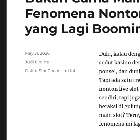
Fenomena Nonton 
yang Lagi Boomi
Posted
May 31, 2026
Dulu, kalau deng
on
Categories
Judi Online
sudut kasino de
Tags
Daftar Slot Gacor Hari Ini
ponsel, dan dun
Tapi ada satu t
nonton live slot
sendiri, tapi j
beraksi di gulung
main slot? Tern
fenomena ini lag