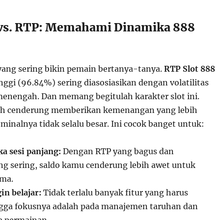
s vs. RTP: Memahami Dinamika 888
 yang sering bikin pemain bertanya-tanya.
RTP Slot 888
nggi (96.84%) sering diasosiasikan dengan volatilitas
enengah. Dan memang begitulah karakter slot ini.
dah cenderung memberikan kemenangan yang lebih
minalnya tidak selalu besar. Ini cocok banget untuk:
a sesi panjang:
Dengan RTP yang bagus dan
 sering, saldo kamu cenderung lebih awet untuk
ama.
in belajar:
Tidak terlalu banyak fitur yang harus
ngga fokusnya adalah pada manajemen taruhan dan