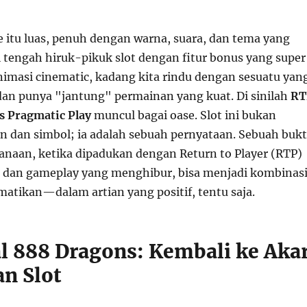
e itu luas, penuh dengan warna, suara, dan tema yang
i tengah hiruk-pikuk slot dengan fitur bonus yang super
imasi cinematic, kadang kita rindu dengan sesuatu yan
 dan punya "jantung" permainan yang kuat. Di sinilah
RT
s Pragmatic Play
muncul bagai oase. Slot ini bukan
n dan simbol; ia adalah sebuah pernyataan. Sebuah bukt
naan, ketika dipadukan dengan Return to Player (RTP)
 dan gameplay yang menghibur, bisa menjadi kombinas
atikan—dalam artian yang positif, tentu saja.
 888 Dragons: Kembali ke Aka
n Slot