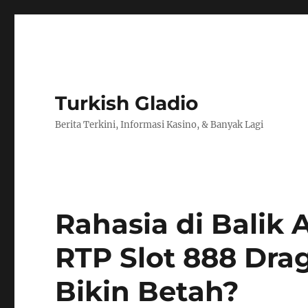
Turkish Gladio
Berita Terkini, Informasi Kasino, & Banyak Lagi
Rahasia di Balik
RTP Slot 888 Dra
Bikin Betah?