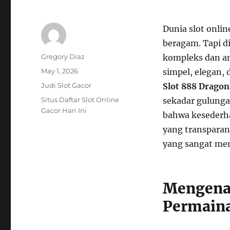
Dunia slot onlin
beragam. Tapi d
Author
Gregory Diaz
kompleks dan an
Posted
May 1, 2026
simpel, elegan,
on
Categories
Judi Slot Gacor
Slot 888 Dragon
Tags
Situs Daftar Slot Online
sekadar gulunga
Gacor Hari Ini
bahwa kesederha
yang transparan
yang sangat mem
Mengenal
Permaina