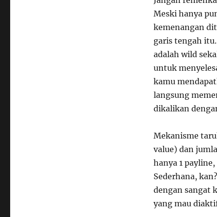
Jangan remehk
Meski hanya pun
kemenangan dite
garis tengah itu
adalah wild seka
untuk menyelesa
kamu mendapa
langsung memena
dikalikan denga
Mekanisme taruh
value) dan jumla
hanya 1 payline,
Sederhana, kan
dengan sangat k
yang mau diakti