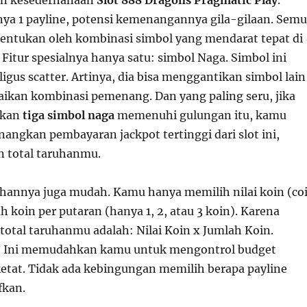
an kesederhanaan
Slot 888 Dragons Pragmatic Play
.
ya 1 payline, potensi kemenangannya gila-gilaan. Sem
ntukan oleh kombinasi simbol yang mendarat tepat di
. Fitur spesialnya hanya satu: simbol Naga. Simbol ini
ligus scatter. Artinya, dia bisa menggantikan simbol lain
ikan kombinasi pemenang. Dan yang paling seru, jika
tkan
tiga simbol naga
memenuhi gulungan itu, kamu
ngkan pembayaran jackpot tertinggi dari slot ini,
n total taruhanmu.
annya juga mudah. Kamu hanya memilih nilai koin (co
h koin per putaran (hanya 1, 2, atau 3 koin). Karena
 total taruhanmu adalah: Nilai Koin x Jumlah Koin.
? Ini memudahkan kamu untuk mengontrol budget
etat. Tidak ada kebingungan memilih berapa payline
fkan.