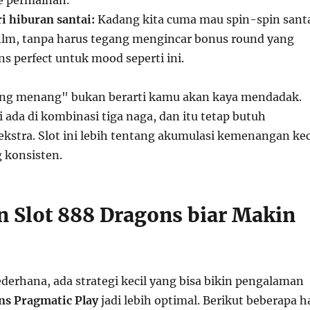
e permainan.
i hiburan santai:
Kadang kita cuma mau spin-spin sant
ilm, tanpa harus tegang mengincar bonus round yang
ns perfect untuk mood seperti ini.
ring menang" bukan berarti kamu akan kaya mendadak.
i ada di kombinasi tiga naga, dan itu tetap butuh
kstra. Slot ini lebih tentang akumulasi kemenangan kec
 konsisten.
n Slot 888 Dragons biar Makin
ederhana, ada strategi kecil yang bisa bikin pengalaman
ns Pragmatic Play
jadi lebih optimal. Berikut beberapa h