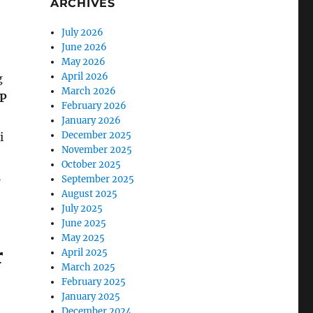
ARCHIVES
July 2026
June 2026
May 2026
April 2026
g
March 2026
P
February 2026
January 2026
December 2025
i
November 2025
October 2025
i
September 2025
August 2025
July 2025
June 2025
May 2025
r
April 2025
March 2025
February 2025
January 2025
December 2024