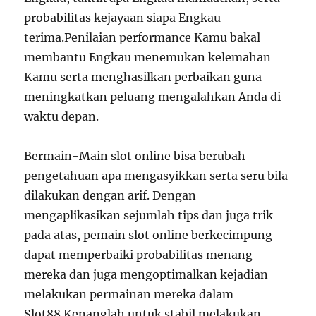
probabilitas kejayaan siapa Engkau
terima.Penilaian performance Kamu bakal
membantu Engkau menemukan kelemahan
Kamu serta menghasilkan perbaikan guna
meningkatkan peluang mengalahkan Anda di
waktu depan.
Bermain-Main slot online bisa berubah
pengetahuan apa mengasyikkan serta seru bila
dilakukan dengan arif. Dengan
mengaplikasikan sejumlah tips dan juga trik
pada atas, pemain slot online berkecimpung
dapat memperbaiki probabilitas menang
mereka dan juga mengoptimalkan kejadian
melakukan permainan mereka dalam
Slot88.Kenanglah untuk stabil melakukan