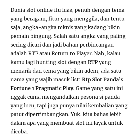
Dunia slot online itu luas, penuh dengan tema
yang beragam, fitur yang menggila, dan tentu
saja, angka-angka teknis yang kadang bikin
pemain bingung. Salah satu angka yang paling
sering dicari dan jadi bahan perbincangan
adalah RTP atau Return to Player. Nah, kalau
kamu lagi hunting slot dengan RTP yang
menarik dan tema yang bikin adem, ada satu
nama yang wajib masuk list:
Rtp Slot Panda’s
Fortune 1 Pragmatic Play
. Game yang satu ini
nggak cuma mengandalkan pesona si panda
yang lucu, tapi juga punya nilai kembalian yang
patut dipertimbangkan. Yuk, kita bahas lebih
dalam apa yang membuat slot ini layak untuk
dicoba.