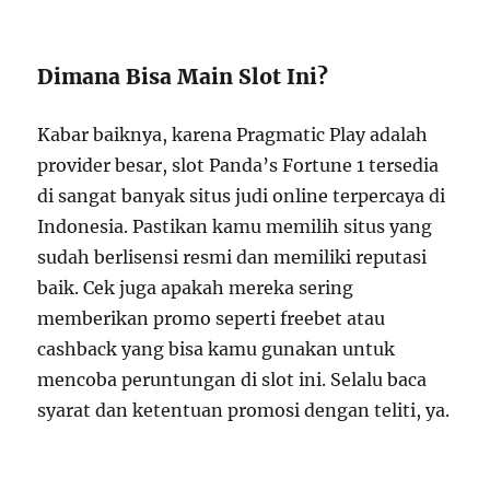
Dimana Bisa Main Slot Ini?
Kabar baiknya, karena Pragmatic Play adalah
provider besar, slot Panda’s Fortune 1 tersedia
di sangat banyak situs judi online terpercaya di
Indonesia. Pastikan kamu memilih situs yang
sudah berlisensi resmi dan memiliki reputasi
baik. Cek juga apakah mereka sering
memberikan promo seperti freebet atau
cashback yang bisa kamu gunakan untuk
mencoba peruntungan di slot ini. Selalu baca
syarat dan ketentuan promosi dengan teliti, ya.