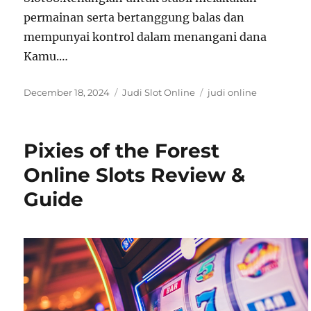
permainan serta bertanggung balas dan
mempunyai kontrol dalam menangani dana
Kamu.…
Posted
Categories
Tags
December 18, 2024
Judi Slot Online
judi online
on
Pixies of the Forest
Online Slots Review &
Guide