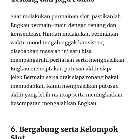
Saat melakukan permainan slot, pastikanlah
Engkau bermain-main dengan tenang dan
konsentrasi. Hindari melakukan permainan
waktu mood tengah nggak konsisten,
disebabkan masalah ini satu bisa
mempengaruhi perhatian serta menghasilkan
Engkau menciptakan putusan akhir siapa
jelek.Bermain serta otak siapa tenang bakal
memudahkan Kamu menghasilkan putusan
akhir yang lebih mantap serta meningkatkan
kesempatan mengalahkan Engkau.
6. Bergabung serta Kelompok
Slot