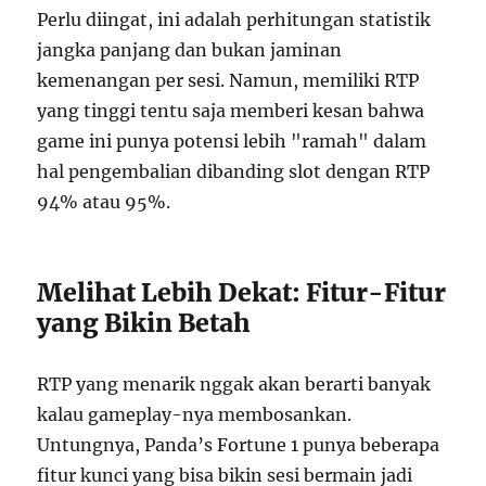
Perlu diingat, ini adalah perhitungan statistik
jangka panjang dan bukan jaminan
kemenangan per sesi. Namun, memiliki RTP
yang tinggi tentu saja memberi kesan bahwa
game ini punya potensi lebih "ramah" dalam
hal pengembalian dibanding slot dengan RTP
94% atau 95%.
Melihat Lebih Dekat: Fitur-Fitur
yang Bikin Betah
RTP yang menarik nggak akan berarti banyak
kalau gameplay-nya membosankan.
Untungnya, Panda’s Fortune 1 punya beberapa
fitur kunci yang bisa bikin sesi bermain jadi