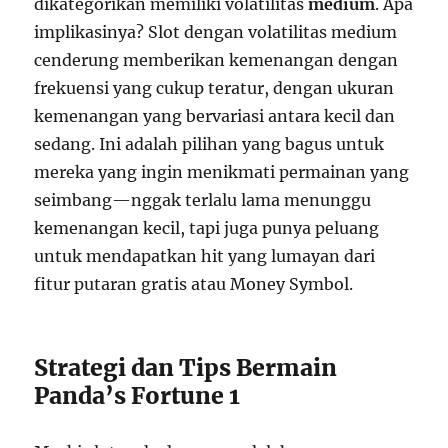
dikategorikan memiliki volatilitas
medium
. Apa
implikasinya? Slot dengan volatilitas medium
cenderung memberikan kemenangan dengan
frekuensi yang cukup teratur, dengan ukuran
kemenangan yang bervariasi antara kecil dan
sedang. Ini adalah pilihan yang bagus untuk
mereka yang ingin menikmati permainan yang
seimbang—nggak terlalu lama menunggu
kemenangan kecil, tapi juga punya peluang
untuk mendapatkan hit yang lumayan dari
fitur putaran gratis atau Money Symbol.
Strategi dan Tips Bermain
Panda’s Fortune 1