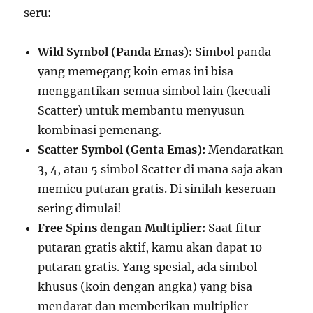
seru:
Wild Symbol (Panda Emas):
Simbol panda
yang memegang koin emas ini bisa
menggantikan semua simbol lain (kecuali
Scatter) untuk membantu menyusun
kombinasi pemenang.
Scatter Symbol (Genta Emas):
Mendaratkan
3, 4, atau 5 simbol Scatter di mana saja akan
memicu putaran gratis. Di sinilah keseruan
sering dimulai!
Free Spins dengan Multiplier:
Saat fitur
putaran gratis aktif, kamu akan dapat 10
putaran gratis. Yang spesial, ada simbol
khusus (koin dengan angka) yang bisa
mendarat dan memberikan multiplier