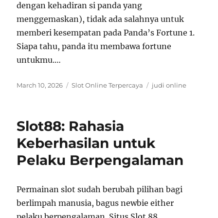
dengan kehadiran si panda yang
menggemaskan), tidak ada salahnya untuk
memberi kesempatan pada Panda’s Fortune 1.
Siapa tahu, panda itu membawa fortune
untukmu.…
Posted
Categories
Tags
March 10, 2026
Slot Online Terpercaya
judi online
on
Slot88: Rahasia
Keberhasilan untuk
Pelaku Berpengalaman
Permainan slot sudah berubah pilihan bagi
berlimpah manusia, bagus newbie either
pelaku berpengalaman. Situs Slot 88