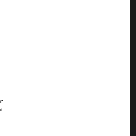
ar
at