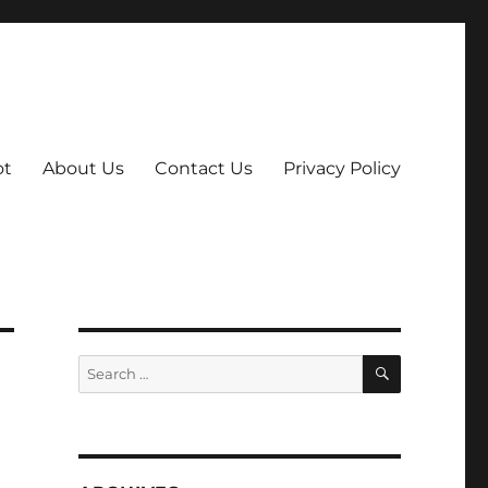
ot
About Us
Contact Us
Privacy Policy
SEARCH
Search
for: