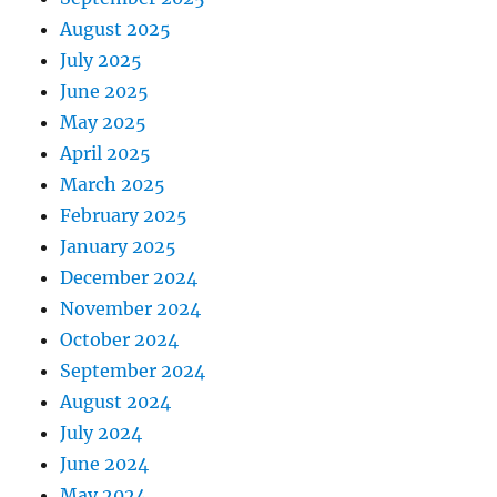
August 2025
July 2025
June 2025
May 2025
April 2025
March 2025
February 2025
January 2025
December 2024
November 2024
October 2024
September 2024
August 2024
July 2024
June 2024
May 2024