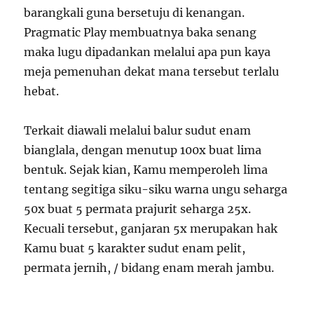
barangkali guna bersetuju di kenangan.
Pragmatic Play membuatnya baka senang
maka lugu dipadankan melalui apa pun kaya
meja pemenuhan dekat mana tersebut terlalu
hebat.
Terkait diawali melalui balur sudut enam
bianglala, dengan menutup 100x buat lima
bentuk. Sejak kian, Kamu memperoleh lima
tentang segitiga siku-siku warna ungu seharga
50x buat 5 permata prajurit seharga 25x.
Kecuali tersebut, ganjaran 5x merupakan hak
Kamu buat 5 karakter sudut enam pelit,
permata jernih, / bidang enam merah jambu.