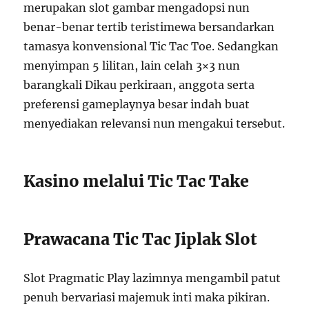
merupakan slot gambar mengadopsi nun
benar-benar tertib teristimewa bersandarkan
tamasya konvensional Tic Tac Toe. Sedangkan
menyimpan 5 lilitan, lain celah 3×3 nun
barangkali Dikau perkiraan, anggota serta
preferensi gameplaynya besar indah buat
menyediakan relevansi nun mengakui tersebut.
Kasino melalui Tic Tac Take
Prawacana Tic Tac Jiplak Slot
Slot Pragmatic Play lazimnya mengambil patut
penuh bervariasi majemuk inti maka pikiran.