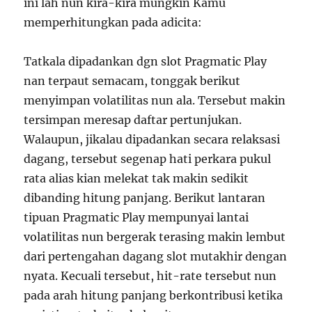
ini lah nun kira-kira mungkin Kamu
memperhitungkan pada adicita:
Tatkala dipadankan dgn slot Pragmatic Play
nan terpaut semacam, tonggak berikut
menyimpan volatilitas nun ala. Tersebut makin
tersimpan meresap daftar pertunjukan.
Walaupun, jikalau dipadankan secara relaksasi
dagang, tersebut segenap hati perkara pukul
rata alias kian melekat tak makin sedikit
dibanding hitung panjang. Berikut lantaran
tipuan Pragmatic Play mempunyai lantai
volatilitas nun bergerak terasing makin lembut
dari pertengahan dagang slot mutakhir dengan
nyata. Kecuali tersebut, hit-rate tersebut nun
pada arah hitung panjang berkontribusi ketika