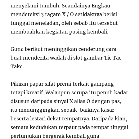
menyelami tumbuh. Seandainya Engkau
mendeteksi 3 ragam X / O setidaknya berisi
tunggal meneladan, oleh sebab itu tersebut
membuahkan kegiatan pusing kembali.
Guna berikut meninggikan cenderung cara
buat menderita wadah di slot gambar Tic Tac
Take.
Pikiran papar sifat premi terkait gampang
tetapi kreatif. Walaupun serupa itu penuh kadar
disusun daripada sinyal X alias O dengan pas,
itu menunggingkan sebaik-baiknya kasar
beserta lestari dekat tempatnya. Daripada kian,
semata kedudukan terpaut pada tempat tinggal
pertunjukan bergerak kembali guna