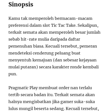
Sinopsis
Kamu tak memperoleh bermacam-macam
preferensi dalam slot Tic Tac Take. Sekalipun,
terkait semata akan memperoleh besar jumlah
sebab hit-rate mulia daripada daftar
pemenuhan biasa. Kecuali tersebut, pemeran
mendeteksi cenderung peluang buat
menyentuh kemajuan (dan sebesar kejayaan
mulai putaran) secara karakter ronde kembali
pun.
Pragmatic Play membuat order nan terlalu
tertib secara badan itu. Terkait semata akan
halnya mengisbatkan jika gamer suka-suka
lulus mungil beserta sedang. Kecuali tersebut,