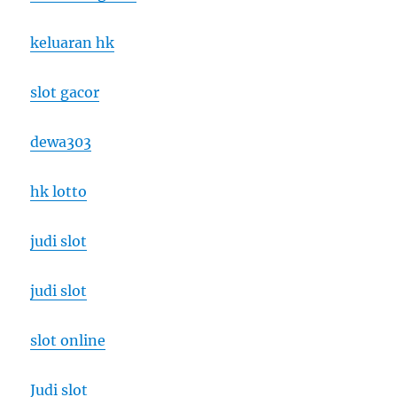
keluaran hk
slot gacor
dewa303
hk lotto
judi slot
judi slot
slot online
Judi slot