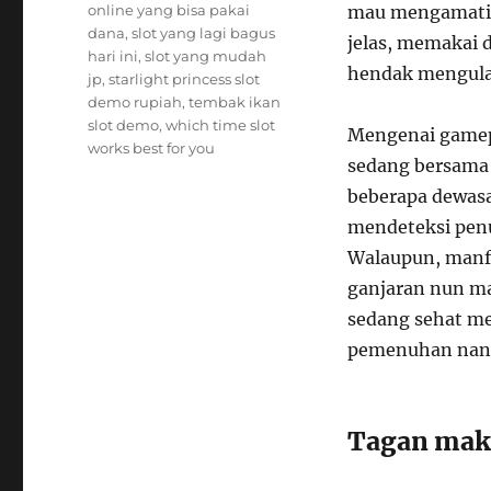
online yang bisa pakai
mau mengamati 
dana
,
slot yang lagi bagus
jelas, memakai d
hari ini
,
slot yang mudah
hendak mengula
jp
,
starlight princess slot
demo rupiah
,
tembak ikan
slot demo
,
which time slot
Mengenai gamepl
works best for you
sedang bersama 
beberapa dewasa
mendeteksi penu
Walaupun, manf
ganjaran nun ma
sedang sehat m
pemenuhan nan b
Tagan mak