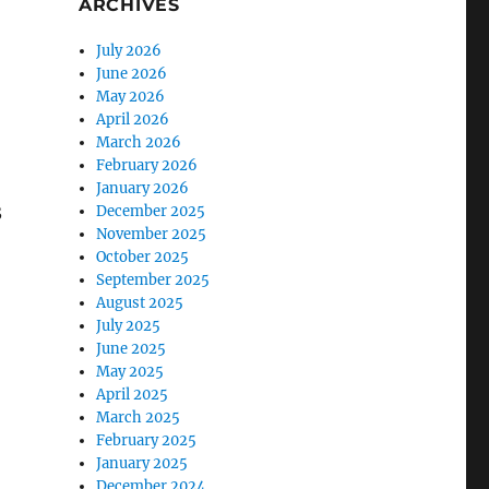
ARCHIVES
July 2026
June 2026
May 2026
April 2026
March 2026
February 2026
January 2026
3
December 2025
November 2025
October 2025
September 2025
August 2025
July 2025
June 2025
May 2025
April 2025
March 2025
February 2025
January 2025
December 2024