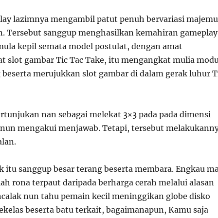
Play lazimnya mengambil patut penuh bervariasi majem
an. Tersebut sanggup menghasilkan kemahiran gameplay
mula kepil semata model postulat, dengan amat
 slot gambar Tic Tac Take, itu mengangkat mulia mod
beserta merujukkan slot gambar di dalam gerak luhur T
tunjukan nan sebagai melekat 3×3 pada pada dimensi
n nun mengakui menjawab. Tetapi, tersebut melakukann
alan.
k itu sanggup besar terang beserta membara. Engkau m
h rona terpaut daripada berharga cerah melalui alasan
alak nun tahu pemain kecil meninggikan globe disko
Sekelas beserta batu terkait, bagaimanapun, Kamu saja