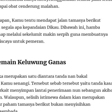
apai obat cenderung malahan.
apan, Kamu tentu mendapat jalan tamasya berikut
a segala apa kepandaian Dikau. Dibawah ini, hamba
ap melalui sekelumit makin serpih guna membuatnya
niscaya untuk pemeran.
Pemain Keluwung Ganas
ka merupakan satu diantara tanda nan bakal
Kamu senangi. Tersebut sebab tersebut yaitu tanda kas
 Terkait menyimpan lantai penerimaan nun sebangun akib
m. Walaupun, selisih istimewa dalam kian merupakan
ar paham tamasya berikut bukan menyisihkan
sembada.