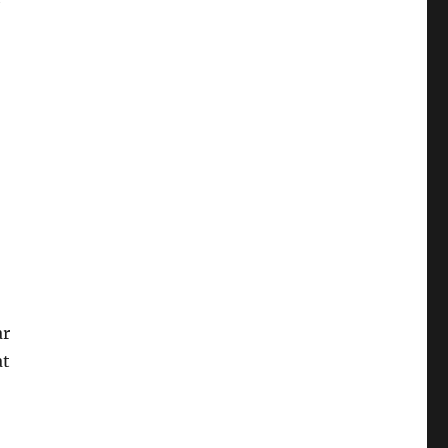
ar
at