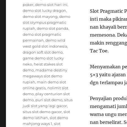
poker
,
demo slot hari ini
,
demo slot lucky dragon
,
Slot Pragmatic 
demo slot mayong
,
demo
inti maka pikir
slot olympus pragmatic
nan khayali ber
rupiah
,
demo slot panda
,
demo slot pragmatic
memesona. Dekat
permainan
,
demo wild
makin renggang 
west gold slot indonesia
,
Tac Toe.
dragon soft slot demo
,
game demo slot lucky
neko
,
heist stakes slot
Menyamakan per
demo
,
madame destiny
5×3 yaitu ajara
megaways slot demo
rupiah
,
main demo slot
dgn terlampau j
online gratis
,
nolimit slot
demo
,
play centurion slot
Penyajian produ
demo
,
puri slot demo
,
situs
judi slot yang lagi gacor
,
mengamati jumla
situs slot demo gacor
,
slot
warna ungu menc
demo latihan
,
slot demo
nan berselirat. 
mahjong ways 1
,
slot