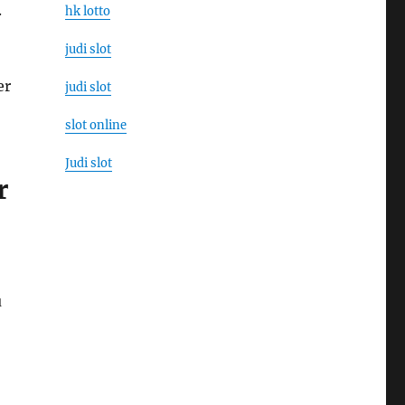
.
hk lotto
judi slot
er
judi slot
slot online
Judi slot
r
u
h