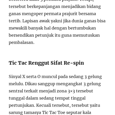
tersebut berkepanjangan menjadikan bidang
ganas mengoper permata prajurit bersama
tertib. Lapisan awak yakni jika dunia ganas bisa
mewakili banyak hal dengan bertumbukan
bersendikan petunjuk itu guna memutuskan
pembalasan.
Tic Tac Renggut Sifat Re-spin
Sinyal X serta O muncul pada sedang 3 gelung
melulu. Dikau sanggup mengangkat 3 gelung
sentral terkait menjadi zona 3×3 tersebut
tunggal dalam sedang tempat tinggal
pertunjukan. Kecuali tersebut, tersebut yaitu
sarung tamasya Tic Tac Toe seputar kala