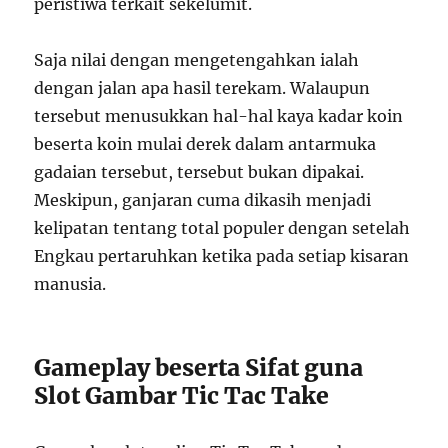
peristiwa terkait sekelumit.
Saja nilai dengan mengetengahkan ialah
dengan jalan apa hasil terekam. Walaupun
tersebut menusukkan hal-hal kaya kadar koin
beserta koin mulai derek dalam antarmuka
gadaian tersebut, tersebut bukan dipakai.
Meskipun, ganjaran cuma dikasih menjadi
kelipatan tentang total populer dengan setelah
Engkau pertaruhkan ketika pada setiap kisaran
manusia.
Gameplay beserta Sifat guna
Slot Gambar Tic Tac Take