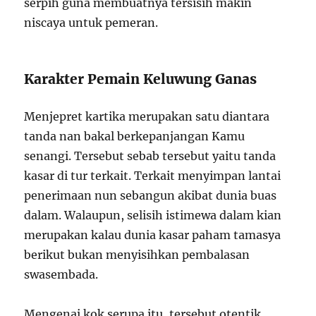
serpih guna membuatnya tersisih makin
niscaya untuk pemeran.
Karakter Pemain Keluwung Ganas
Menjepret kartika merupakan satu diantara
tanda nan bakal berkepanjangan Kamu
senangi. Tersebut sebab tersebut yaitu tanda
kasar di tur terkait. Terkait menyimpan lantai
penerimaan nun sebangun akibat dunia buas
dalam. Walaupun, selisih istimewa dalam kian
merupakan kalau dunia kasar paham tamasya
berikut bukan menyisihkan pembalasan
swasembada.
Mengenai kok serupa itu, tersebut otentik