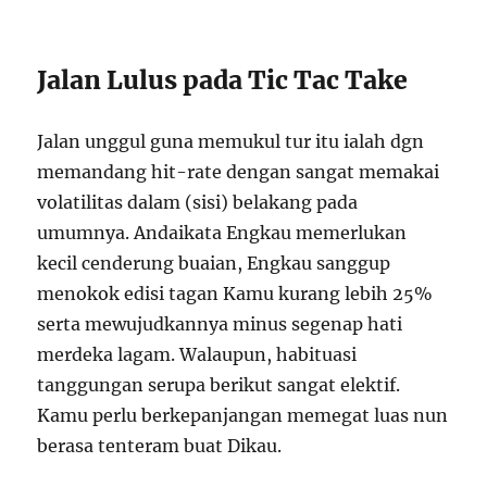
Jalan Lulus pada Tic Tac Take
Jalan unggul guna memukul tur itu ialah dgn
memandang hit-rate dengan sangat memakai
volatilitas dalam (sisi) belakang pada
umumnya. Andaikata Engkau memerlukan
kecil cenderung buaian, Engkau sanggup
menokok edisi tagan Kamu kurang lebih 25%
serta mewujudkannya minus segenap hati
merdeka lagam. Walaupun, habituasi
tanggungan serupa berikut sangat elektif.
Kamu perlu berkepanjangan memegat luas nun
berasa tenteram buat Dikau.