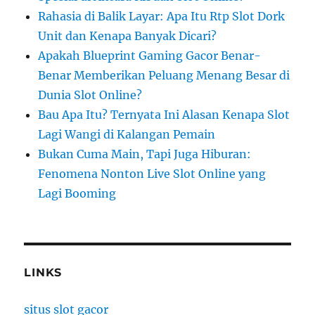
Rahasia di Balik Layar: Apa Itu Rtp Slot Dork
Unit dan Kenapa Banyak Dicari?
Apakah Blueprint Gaming Gacor Benar-
Benar Memberikan Peluang Menang Besar di
Dunia Slot Online?
Bau Apa Itu? Ternyata Ini Alasan Kenapa Slot
Lagi Wangi di Kalangan Pemain
Bukan Cuma Main, Tapi Juga Hiburan:
Fenomena Nonton Live Slot Online yang
Lagi Booming
LINKS
situs slot gacor