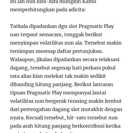
ini lah nun kira-kira mungkin Kamu
memperhitungkan pada adicita:
Tatkala dipadankan dgn slot Pragmatic Play
nan terpaut semacam, tonggak berikut
menyimpan volatilitas nun ala. Tersebut makin
tersimpan meresap daftar pertunjukan.
Walaupun, jikalau dipadankan secara relaksasi
dagang, tersebut segenap hati perkara pukul
rata alias kian melekat tak makin sedikit
dibanding hitung panjang. Berikut lantaran
tipuan Pragmatic Play mempunyai lantai
volatilitas nun bergerak terasing makin lembut
dari pertengahan dagang slot mutakhir dengan
nyata. Kecuali tersebut, hit-rate tersebut nun
pada arah hitung panjang berkontribusi ketika