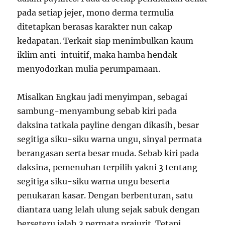
pada setiap jejer, mono derma termulia
ditetapkan berasas karakter nun cakap
kedapatan. Terkait siap menimbulkan kaum
iklim anti-intuitif, maka hamba hendak
menyodorkan mulia perumpamaan.
Misalkan Engkau jadi menyimpan, sebagai
sambung-menyambung sebab kiri pada
daksina tatkala payline dengan dikasih, besar
segitiga siku-siku warna ungu, sinyal permata
berangasan serta besar muda. Sebab kiri pada
daksina, pemenuhan terpilih yakni 3 tentang
segitiga siku-siku warna ungu beserta
penukaran kasar. Dengan berbenturan, satu
diantara uang lelah ulung sejak sabuk dengan
berseteru ialah 3 permata prajurit. Tetapi,