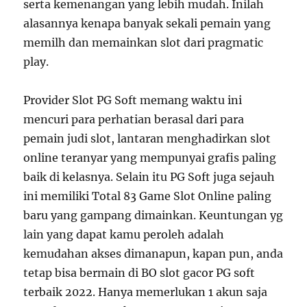
serta kemenangan yang lebih mudah. Inilah
alasannya kenapa banyak sekali pemain yang
memilh dan memainkan slot dari pragmatic
play.
Provider Slot PG Soft memang waktu ini
mencuri para perhatian berasal dari para
pemain judi slot, lantaran menghadirkan slot
online teranyar yang mempunyai grafis paling
baik di kelasnya. Selain itu PG Soft juga sejauh
ini memiliki Total 83 Game Slot Online paling
baru yang gampang dimainkan. Keuntungan yg
lain yang dapat kamu peroleh adalah
kemudahan akses dimanapun, kapan pun, anda
tetap bisa bermain di BO slot gacor PG soft
terbaik 2022. Hanya memerlukan 1 akun saja