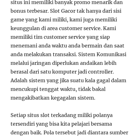
situs ini memiliki banyak promo menarik dan
bonus terbesar. Slot Gacor tak hanya dari sisi
game yang kami miliki, kami juga memiliki
keunggulan di area customer service. Kami
memiliki tim customer service yang siap
menemani anda waktu anda bermain dan saat
anda melakukan transaksi. Sistem Komunikasi
melalui jaringan diperlukan andaikan lebih
berasal dari satu komputer jadi controller.
Adalah sistem yang jika suatu kala gagal dalam
mencukupi tenggat waktu, tidak bakal
mengakibatkan kegagalan sistem.
Setiap situs slot terkadang miliki polanya
tersendiri yang bisa kita pelajari bersama
dengan baik. Pola tersebut jadi diantara sumber