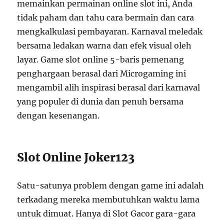
memainkan permainan online slot ini, Anda
tidak paham dan tahu cara bermain dan cara
mengkalkulasi pembayaran. Karnaval meledak
bersama ledakan warna dan efek visual oleh
layar. Game slot online 5-baris pemenang
penghargaan berasal dari Microgaming ini
mengambil alih inspirasi berasal dari karnaval
yang populer di dunia dan penuh bersama
dengan kesenangan.
Slot Online Joker123
Satu-satunya problem dengan game ini adalah
terkadang mereka membutuhkan waktu lama
untuk dimuat. Hanya di Slot Gacor gara-gara