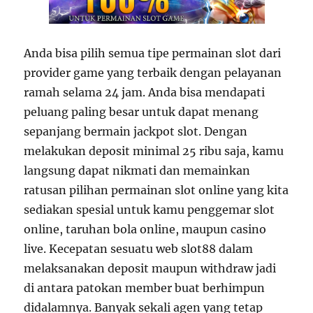
Anda bisa pilih semua tipe permainan slot dari
provider game yang terbaik dengan pelayanan
ramah selama 24 jam. Anda bisa mendapati
peluang paling besar untuk dapat menang
sepanjang bermain jackpot slot. Dengan
melakukan deposit minimal 25 ribu saja, kamu
langsung dapat nikmati dan memainkan
ratusan pilihan permainan slot online yang kita
sediakan spesial untuk kamu penggemar slot
online, taruhan bola online, maupun casino
live. Kecepatan sesuatu web slot88 dalam
melaksanakan deposit maupun withdraw jadi
di antara patokan member buat berhimpun
didalamnya. Banyak sekali agen yang tetap