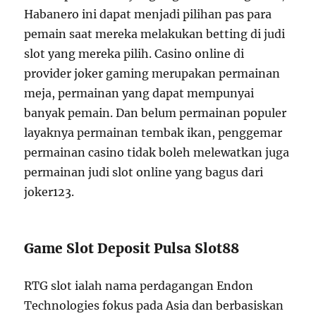
Habanero ini dapat menjadi pilihan pas para
pemain saat mereka melakukan betting di judi
slot yang mereka pilih. Casino online di
provider joker gaming merupakan permainan
meja, permainan yang dapat mempunyai
banyak pemain. Dan belum permainan populer
layaknya permainan tembak ikan, penggemar
permainan casino tidak boleh melewatkan juga
permainan judi slot online yang bagus dari
joker123.
Game Slot Deposit Pulsa Slot88
RTG slot ialah nama perdagangan Endon
Technologies fokus pada Asia dan berbasiskan