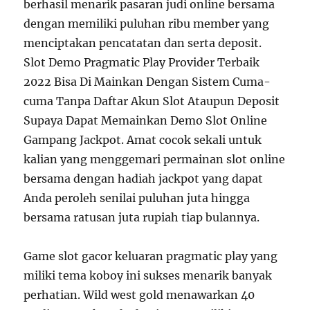
berhasil menarik pasaran judi online bersama
dengan memiliki puluhan ribu member yang
menciptakan pencatatan dan serta deposit.
Slot Demo Pragmatic Play Provider Terbaik
2022 Bisa Di Mainkan Dengan Sistem Cuma-
cuma Tanpa Daftar Akun Slot Ataupun Deposit
Supaya Dapat Memainkan Demo Slot Online
Gampang Jackpot. Amat cocok sekali untuk
kalian yang menggemari permainan slot online
bersama dengan hadiah jackpot yang dapat
Anda peroleh senilai puluhan juta hingga
bersama ratusan juta rupiah tiap bulannya.
Game slot gacor keluaran pragmatic play yang
miliki tema koboy ini sukses menarik banyak
perhatian. Wild west gold menawarkan 40