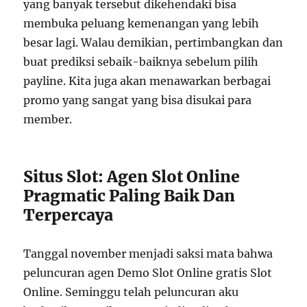
yang banyak tersebut dikehendaki bisa
membuka peluang kemenangan yang lebih
besar lagi. Walau demikian, pertimbangkan dan
buat prediksi sebaik-baiknya sebelum pilih
payline. Kita juga akan menawarkan berbagai
promo yang sangat yang bisa disukai para
member.
Situs Slot: Agen Slot Online
Pragmatic Paling Baik Dan
Terpercaya
Tanggal november menjadi saksi mata bahwa
peluncuran agen Demo Slot Online gratis Slot
Online. Seminggu telah peluncuran aku