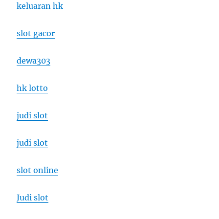
keluaran hk
slot gacor
dewa303
hk lotto
judi slot
judi slot
slot online
Judi slot