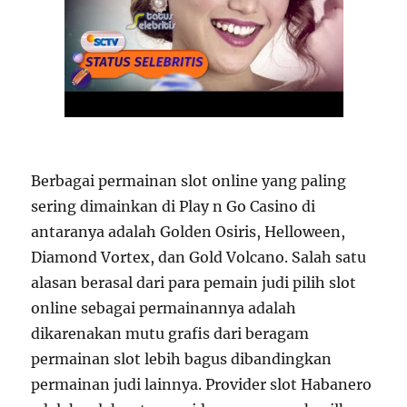
Berbagai permainan slot online yang paling
sering dimainkan di Play n Go Casino di
antaranya adalah Golden Osiris, Helloween,
Diamond Vortex, dan Gold Volcano. Salah satu
alasan berasal dari para pemain judi pilih slot
online sebagai permainannya adalah
dikarenakan mutu grafis dari beragam
permainan slot lebih bagus dibandingkan
permainan judi lainnya. Provider slot Habanero