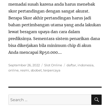
memadai susah karena anda harus menebak
skor pertandingan dengan sangat akurat.
Berapa Skor akhir pertandingan harus jadi
bahan pertimbangan utama yang anda lakukan
lewat beragam upaya dan cara dalam
prediksinya. Sementara sistem penarikan dana
bisa dikerjakan bila minimum chip di akun
Anda mencapai Rp50.000.…
Posted
Categories
Tags
September 26, 2022
Slot Online
daftar
,
indonesia
,
on
online
,
resmi
,
sbobet
,
terpercaya
SE
Search
for: