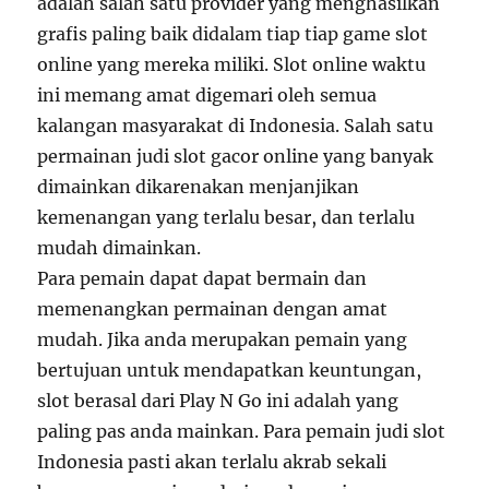
adalah salah satu provider yang menghasilkan
grafis paling baik didalam tiap tiap game slot
online yang mereka miliki. Slot online waktu
ini memang amat digemari oleh semua
kalangan masyarakat di Indonesia. Salah satu
permainan judi slot gacor online yang banyak
dimainkan dikarenakan menjanjikan
kemenangan yang terlalu besar, dan terlalu
mudah dimainkan.
Para pemain dapat dapat bermain dan
memenangkan permainan dengan amat
mudah. Jika anda merupakan pemain yang
bertujuan untuk mendapatkan keuntungan,
slot berasal dari Play N Go ini adalah yang
paling pas anda mainkan. Para pemain judi slot
Indonesia pasti akan terlalu akrab sekali