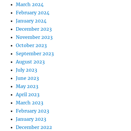
March 2024
February 2024
January 2024
December 2023
November 2023
October 2023
September 2023
August 2023
July 2023
June 2023
May 2023
April 2023
March 2023
February 2023
January 2023
December 2022