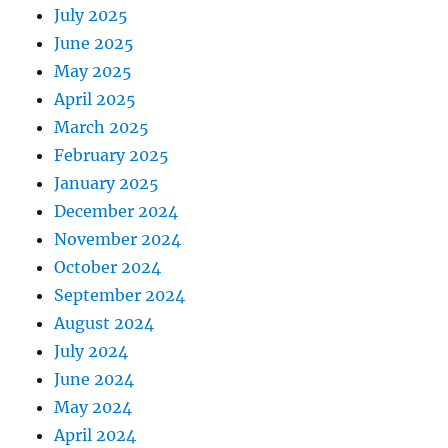
July 2025
June 2025
May 2025
April 2025
March 2025
February 2025
January 2025
December 2024
November 2024
October 2024
September 2024
August 2024
July 2024
June 2024
May 2024
April 2024