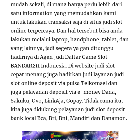
mudah sekali, di mana hanya perlu lebih dari
satu information yang memudahkan kami
untuk lakukan transaksi saja di situs judi slot
online terpercaya. Dan hal tersebut bisa anda
lakukan melalui laptop, handphone, tablet, dan
yang lainnya, jadi segera ya gan ditunggu
hadirnya di Agen Judi Daftar Game Slot
BANDAR211 Indonesia. Di website judi slot
cepat menang juga hadirkan judi layanan judi
slot online deposit via pulsa Telkomsel dan
juga pelayanan deposit via e-money Dana,
Sakuku, Ovo, LinkAja, Gopay. Tidak cuma itu,
kita juga didukung pelayanan judi slot deposit
bank local Bca, Bri, Bni, Mandiri dan Danamon.