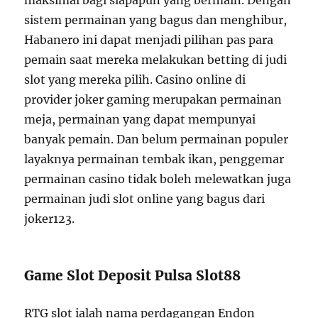
maksimal bagi siapapun yang bermain. Dengan
sistem permainan yang bagus dan menghibur,
Habanero ini dapat menjadi pilihan pas para
pemain saat mereka melakukan betting di judi
slot yang mereka pilih. Casino online di
provider joker gaming merupakan permainan
meja, permainan yang dapat mempunyai
banyak pemain. Dan belum permainan populer
layaknya permainan tembak ikan, penggemar
permainan casino tidak boleh melewatkan juga
permainan judi slot online yang bagus dari
joker123.
Game Slot Deposit Pulsa Slot88
RTG slot ialah nama perdagangan Endon