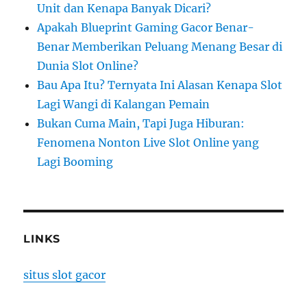
Unit dan Kenapa Banyak Dicari?
Apakah Blueprint Gaming Gacor Benar-
Benar Memberikan Peluang Menang Besar di
Dunia Slot Online?
Bau Apa Itu? Ternyata Ini Alasan Kenapa Slot
Lagi Wangi di Kalangan Pemain
Bukan Cuma Main, Tapi Juga Hiburan:
Fenomena Nonton Live Slot Online yang
Lagi Booming
LINKS
situs slot gacor