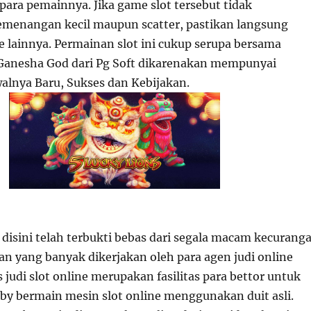
 para pemainnya. Jika game slot tersebut tidak
menangan kecil maupun scatter, pastikan langsung
e lainnya. Permainan slot ini cukup serupa bersama
Ganesha God dari Pg Soft dikarenakan mempunyai
walnya Baru, Sukses dan Kebijakan.
 disini telah terbukti bebas dari segala macam kecurang
an yang banyak dikerjakan oleh para agen judi online
s judi slot online merupakan fasilitas para bettor untuk
 bermain mesin slot online menggunakan duit asli.