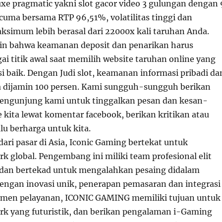
xe pragmatic yakni slot gacor video 3 gulungan dengan 
cuma bersama RTP 96,51%, volatilitas tinggi dan
imum lebih berasal dari 22000x kali taruhan Anda.
kin bahwa keamanan deposit dan penarikan harus
ai titik awal saat memilih website taruhan online yang
i baik. Dengan Judi slot, keamanan informasi pribadi da
a dijamin 100 persen. Kami sungguh-sungguh berikan
engunjung kami untuk tinggalkan pesan dan kesan-
 kita lewat komentar facebook, berikan kritikan atau
alu berharga untuk kita.
dari pasar di Asia, Iconic Gaming bertekat untuk
global. Pengembang ini miliki team profesional elit
dan bertekad untuk mengalahkan pesaing didalam
 Dengan inovasi unik, penerapan pemasaran dan integrasi
emen pelayanan, ICONIC GAMING memiliki tujuan untuk
 yang futuristik, dan berikan pengalaman i-Gaming