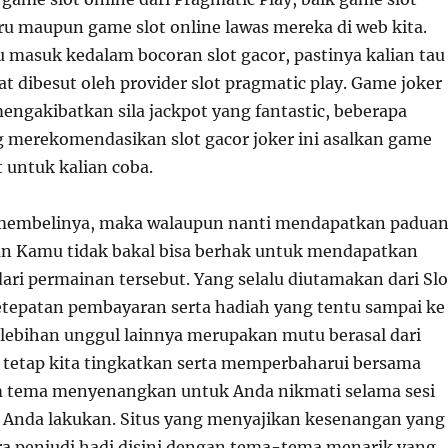
aru maupun game slot online lawas mereka di web kita.
u masuk kedalam bocoran slot gacor, pastinya kalian tau
at dibesut oleh provider slot pragmatic play. Game joker
mengakibatkan sila jackpot yang fantastic, beberapa
merekomendasikan slot gacor joker ini asalkan game
 untuk kalian coba.
k membelinya, maka walaupun nanti mendapatkan padua
an Kamu tidak bakal bisa berhak untuk mendapatkan
dari permainan tersebut. Yang selalu diutamakan dari Slo
etepatan pembayaran serta hadiah yang tentu sampai ke
lebihan unggul lainnya merupakan mutu berasal dari
tetap kita tingkatkan serta memperbaharui bersama
 tema menyenangkan untuk Anda nikmati selama sesi
Anda lakukan. Situs yang menyajikan kesenangan yang
a penjudi hadi disini dengan tema-tema menarik yang