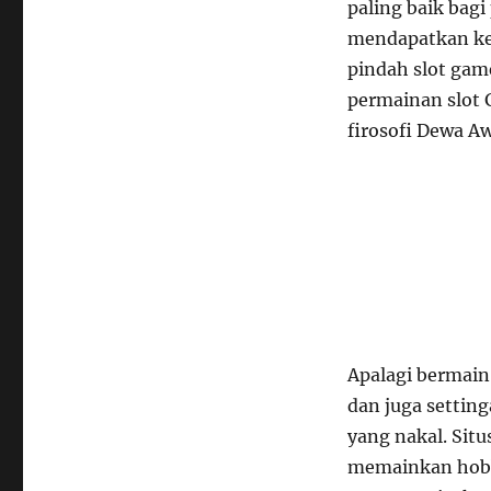
paling baik bagi
mendapatkan ke
pindah slot gam
permainan slot 
firosofi Dewa A
Apalagi bermain
dan juga setting
yang nakal. Situ
memainkan hobby