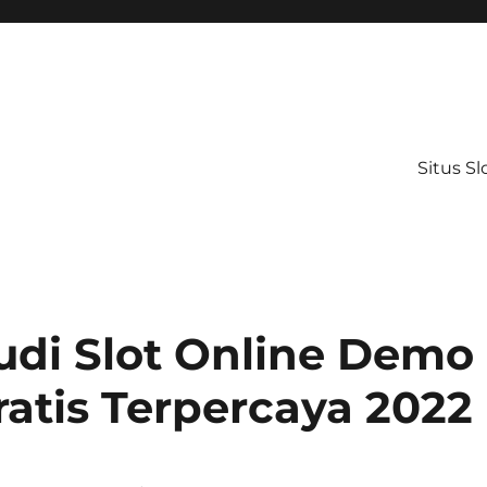
Situs Sl
Judi Slot Online Demo
ratis Terpercaya 2022