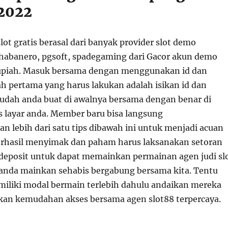
2022
t gratis berasal dari banyak provider slot demo
 habanero, pgsoft, spadegaming dari Gacor akun demo
rupiah. Masuk bersama dengan menggunakan id dan
h pertama yang harus lakukan adalah isikan id dan
udah anda buat di awalnya bersama dengan benar di
s layar anda. Member baru bisa langsung
 lebih dari satu tips dibawah ini untuk menjadi acuan
erhasil menyimak dan paham harus laksanakan setoran
deposit untuk dapat memainkan permainan agen judi sl
a anda mainkan sehabis bergabung bersama kita. Tentu
 miliki modal bermain terlebih dahulu andaikan mereka
an kemudahan akses bersama agen slot88 terpercaya.