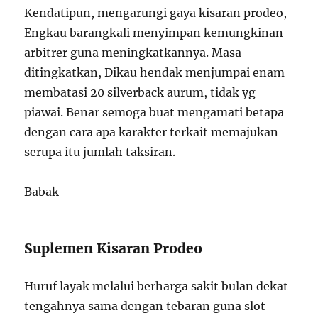
Kendatipun, mengarungi gaya kisaran prodeo,
Engkau barangkali menyimpan kemungkinan
arbitrer guna meningkatkannya. Masa
ditingkatkan, Dikau hendak menjumpai enam
membatasi 20 silverback aurum, tidak yg
piawai. Benar semoga buat mengamati betapa
dengan cara apa karakter terkait memajukan
serupa itu jumlah taksiran.
Babak
Suplemen Kisaran Prodeo
Huruf layak melalui berharga sakit bulan dekat
tengahnya sama dengan tebaran guna slot