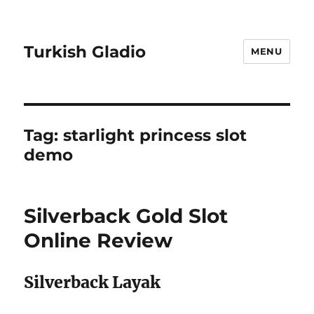
Turkish Gladio
MENU
Tag:
starlight princess slot
demo
Silverback Gold Slot
Online Review
Silverback Layak