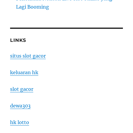
Lagi Booming
LINKS
situs slot gacor
keluaran hk
slot gacor
dewa303
hk lotto