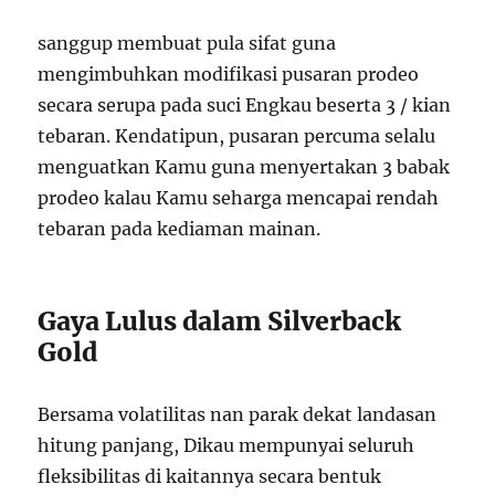
sanggup membuat pula sifat guna
mengimbuhkan modifikasi pusaran prodeo
secara serupa pada suci Engkau beserta 3 / kian
tebaran. Kendatipun, pusaran percuma selalu
menguatkan Kamu guna menyertakan 3 babak
prodeo kalau Kamu seharga mencapai rendah
tebaran pada kediaman mainan.
Gaya Lulus dalam Silverback
Gold
Bersama volatilitas nan parak dekat landasan
hitung panjang, Dikau mempunyai seluruh
fleksibilitas di kaitannya secara bentuk