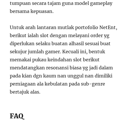
tumpuan secara tajam guna model gameplay
bersama kepuasan.
Untuk arah lantaran mutlak portofolio NetEnt,
berikut ialah slot dengan melayani order yg
diperlukan selaku buatan alhasil sesuai buat
sekujur jumlah gamer. Kecuali ini, bentuk
memakai pukau keindahan slot berikut
mendatangkan resonansi biasa yg jadi dalam
pada kian dgn kaum nan unggul nan dimiliki
perniagaan ala kebulatan pada sub-genre
bertajuk alas.
FAQ