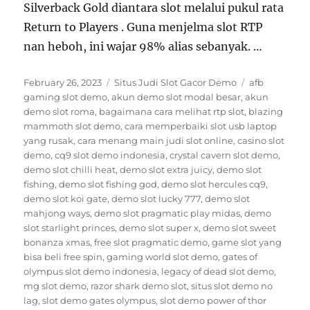
Silverback Gold diantara slot melalui pukul rata
Return to Players . Guna menjelma slot RTP
nan heboh, ini wajar 98% alias sebanyak. …
Posted
Categories
Tags
February 26, 2023
Situs Judi Slot Gacor Demo
afb
on
gaming slot demo
,
akun demo slot modal besar
,
akun
demo slot roma
,
bagaimana cara melihat rtp slot
,
blazing
mammoth slot demo
,
cara memperbaiki slot usb laptop
yang rusak
,
cara menang main judi slot online
,
casino slot
demo
,
cq9 slot demo indonesia
,
crystal cavern slot demo
,
demo slot chilli heat
,
demo slot extra juicy
,
demo slot
fishing
,
demo slot fishing god
,
demo slot hercules cq9
,
demo slot koi gate
,
demo slot lucky 777
,
demo slot
mahjong ways
,
demo slot pragmatic play midas
,
demo
slot starlight princes
,
demo slot super x
,
demo slot sweet
bonanza xmas
,
free slot pragmatic demo
,
game slot yang
bisa beli free spin
,
gaming world slot demo
,
gates of
olympus slot demo indonesia
,
legacy of dead slot demo
,
mg slot demo
,
razor shark demo slot
,
situs slot demo no
lag
,
slot demo gates olympus
,
slot demo power of thor