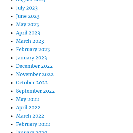
July 2023
June 2023
May 2023
April 2023
March 2023
February 2023
January 2023
December 2022
November 2022
October 2022
September 2022
May 2022
April 2022
March 2022
February 2022
January 2020