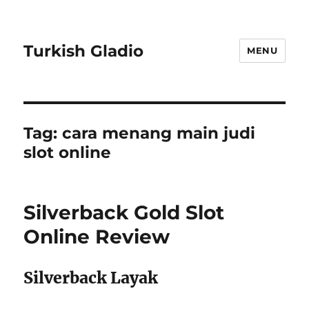
Turkish Gladio
MENU
Tag:
cara menang main judi
slot online
Silverback Gold Slot
Online Review
Silverback Layak