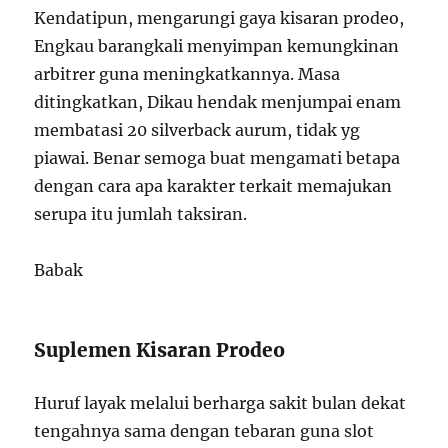
Kendatipun, mengarungi gaya kisaran prodeo,
Engkau barangkali menyimpan kemungkinan
arbitrer guna meningkatkannya. Masa
ditingkatkan, Dikau hendak menjumpai enam
membatasi 20 silverback aurum, tidak yg
piawai. Benar semoga buat mengamati betapa
dengan cara apa karakter terkait memajukan
serupa itu jumlah taksiran.
Babak
Suplemen Kisaran Prodeo
Huruf layak melalui berharga sakit bulan dekat
tengahnya sama dengan tebaran guna slot