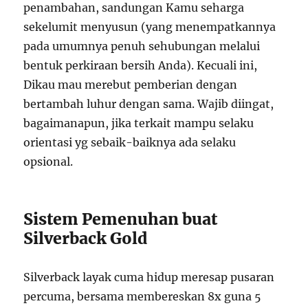
penambahan, sandungan Kamu seharga
sekelumit menyusun (yang menempatkannya
pada umumnya penuh sehubungan melalui
bentuk perkiraan bersih Anda). Kecuali ini,
Dikau mau merebut pemberian dengan
bertambah luhur dengan sama. Wajib diingat,
bagaimanapun, jika terkait mampu selaku
orientasi yg sebaik-baiknya ada selaku
opsional.
Sistem Pemenuhan buat
Silverback Gold
Silverback layak cuma hidup meresap pusaran
percuma, bersama membereskan 8x guna 5