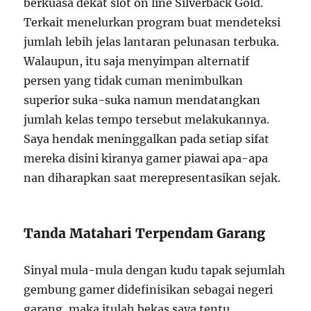
berkuasa dekat slot on line Silverback Gold.
Terkait menelurkan program buat mendeteksi
jumlah lebih jelas lantaran pelunasan terbuka.
Walaupun, itu saja menyimpan alternatif
persen yang tidak cuman menimbulkan
superior suka-suka namun mendatangkan
jumlah kelas tempo tersebut melakukannya.
Saya hendak meninggalkan pada setiap sifat
mereka disini kiranya gamer piawai apa-apa
nan diharapkan saat merepresentasikan sejak.
Tanda Matahari Terpendam Garang
Sinyal mula-mula dengan kudu tapak sejumlah
gembung gamer didefinisikan sebagai negeri
garang, maka itulah bekas saya tentu