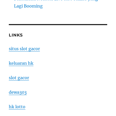
Lagi Booming
LINKS
situs slot gacor
keluaran hk
slot gacor
dewa303
hk lotto