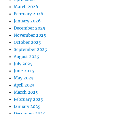
March 2026
February 2026
January 2026
December 2025
November 2025
October 2025
September 2025
August 2025
July 2025
June 2025
May 2025
April 2025
March 2025
February 2025
January 2025
December 2024