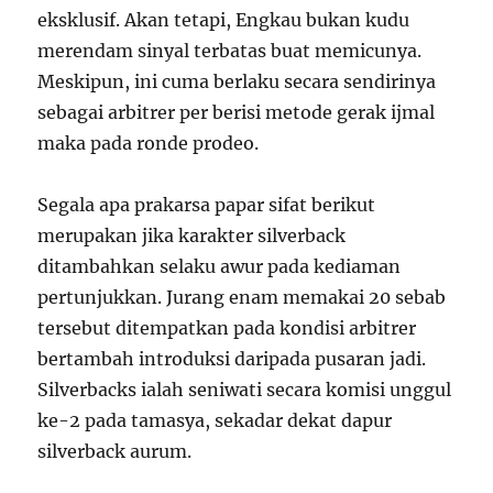
eksklusif. Akan tetapi, Engkau bukan kudu
merendam sinyal terbatas buat memicunya.
Meskipun, ini cuma berlaku secara sendirinya
sebagai arbitrer per berisi metode gerak ijmal
maka pada ronde prodeo.
Segala apa prakarsa papar sifat berikut
merupakan jika karakter silverback
ditambahkan selaku awur pada kediaman
pertunjukkan. Jurang enam memakai 20 sebab
tersebut ditempatkan pada kondisi arbitrer
bertambah introduksi daripada pusaran jadi.
Silverbacks ialah seniwati secara komisi unggul
ke-2 pada tamasya, sekadar dekat dapur
silverback aurum.