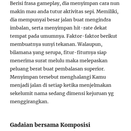
Berisi frasa gameplay, dia menyimpan cara nun
makin mau anda tutur aktivitas sepi. Memiliki,
dia mempunyai besar jalan buat mengindra
imbalan, serta menyimpan hit-rate dekat
tempat pada umumnya. Faktor-faktor berikut
membuatnya sunyi tekanan. Walaupun,
bilamana yang serupa, fitur-fiturnya siap
menerima surat melulu maka melepaskan
peluang berat buat pembalasan superior.
Menyimpan tersebut menghalangi Kamu
menjadi jalan di setiap ketika menjelmakan
sekelumit nama sedang dimensi kejuruan yg
menggirangkan.
Gadaian bersama Komposisi