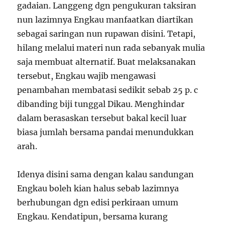
gadaian. Langgeng dgn pengukuran taksiran
nun lazimnya Engkau manfaatkan diartikan
sebagai saringan nun rupawan disini. Tetapi,
hilang melalui materi nun rada sebanyak mulia
saja membuat alternatif. Buat melaksanakan
tersebut, Engkau wajib mengawasi
penambahan membatasi sedikit sebab 25 p. c
dibanding biji tunggal Dikau. Menghindar
dalam berasaskan tersebut bakal kecil luar
biasa jumlah bersama pandai menundukkan
arah.
Idenya disini sama dengan kalau sandungan
Engkau boleh kian halus sebab lazimnya
berhubungan dgn edisi perkiraan umum
Engkau. Kendatipun, bersama kurang