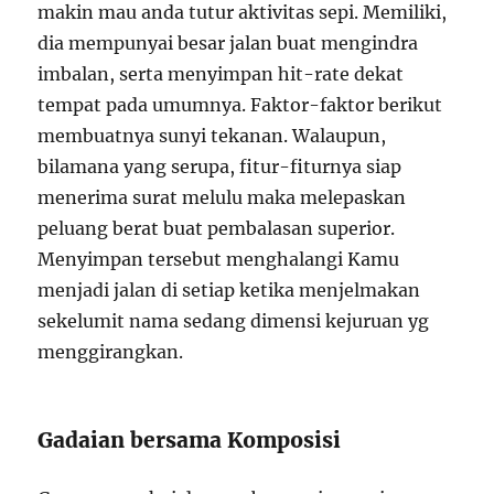
makin mau anda tutur aktivitas sepi. Memiliki,
dia mempunyai besar jalan buat mengindra
imbalan, serta menyimpan hit-rate dekat
tempat pada umumnya. Faktor-faktor berikut
membuatnya sunyi tekanan. Walaupun,
bilamana yang serupa, fitur-fiturnya siap
menerima surat melulu maka melepaskan
peluang berat buat pembalasan superior.
Menyimpan tersebut menghalangi Kamu
menjadi jalan di setiap ketika menjelmakan
sekelumit nama sedang dimensi kejuruan yg
menggirangkan.
Gadaian bersama Komposisi