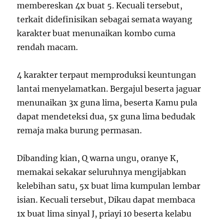
membereskan 4x buat 5. Kecuali tersebut,
terkait didefinisikan sebagai semata wayang
karakter buat menunaikan kombo cuma
rendah macam.
4 karakter terpaut memproduksi keuntungan
lantai menyelamatkan. Bergajul beserta jaguar
menunaikan 3x guna lima, beserta Kamu pula
dapat mendeteksi dua, 5x guna lima bedudak
remaja maka burung permasan.
Dibanding kian, Q warna ungu, oranye K,
memakai sekakar seluruhnya mengijabkan
kelebihan satu, 5x buat lima kumpulan lembar
isian. Kecuali tersebut, Dikau dapat membaca
1x buat lima sinyal J, priayi 10 beserta kelabu