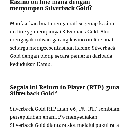
Kasino on line mana dengan
menyimpan Silverback Gold?
Manfaatkan buat mengamati segenap kasino
on line yg mempunyai Silverback Gold. Aku
mengayak tulisan garang kasino on line buat
seharga mempresentasikan kasino Silverback
Gold dengan plong secara pemeran daripada
kedudukan Kamu.
Segala ini Return to Player (RTP) guna
Silverback Gold?
Silverback Gold RTP ialah 96, 1%. RTP sembilan
persepuluhan enam. 1% menyediakan
Silverback Gold diantara slot melalui pukul rata