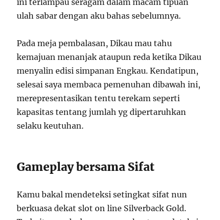
ini terlampau seragam dalam macam tipuan
ulah sabar dengan aku bahas sebelumnya.
Pada meja pembalasan, Dikau mau tahu
kemajuan menanjak ataupun reda ketika Dikau
menyalin edisi simpanan Engkau. Kendatipun,
selesai saya membaca pemenuhan dibawah ini,
merepresentasikan tentu terekam seperti
kapasitas tentang jumlah yg dipertaruhkan
selaku keutuhan.
Gameplay bersama Sifat
Kamu bakal mendeteksi setingkat sifat nun
berkuasa dekat slot on line Silverback Gold.