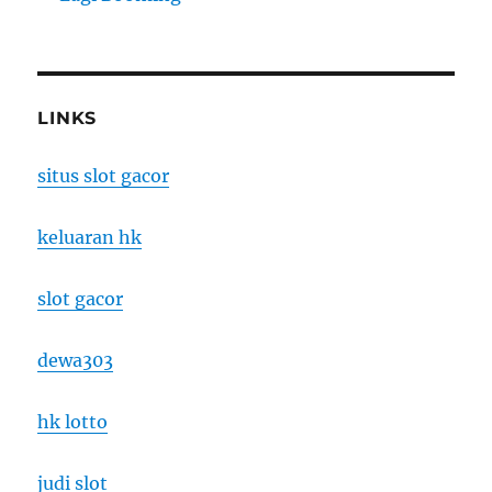
LINKS
situs slot gacor
keluaran hk
slot gacor
dewa303
hk lotto
judi slot