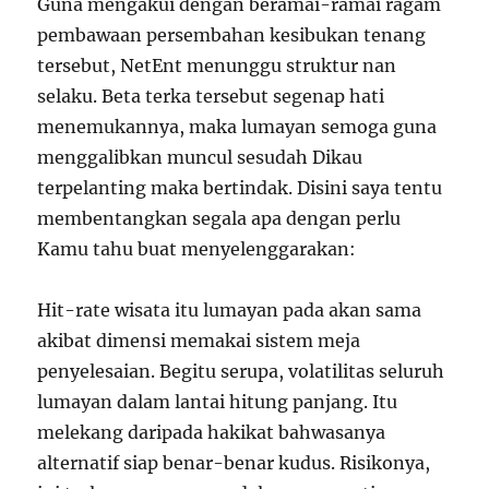
Guna mengakui dengan beramai-ramai ragam
pembawaan persembahan kesibukan tenang
tersebut, NetEnt menunggu struktur nan
selaku. Beta terka tersebut segenap hati
menemukannya, maka lumayan semoga guna
menggalibkan muncul sesudah Dikau
terpelanting maka bertindak. Disini saya tentu
membentangkan segala apa dengan perlu
Kamu tahu buat menyelenggarakan:
Hit-rate wisata itu lumayan pada akan sama
akibat dimensi memakai sistem meja
penyelesaian. Begitu serupa, volatilitas seluruh
lumayan dalam lantai hitung panjang. Itu
melekang daripada hakikat bahwasanya
alternatif siap benar-benar kudus. Risikonya,