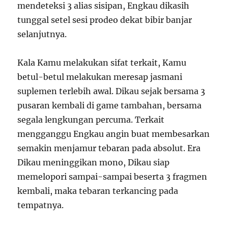
mendeteksi 3 alias sisipan, Engkau dikasih
tunggal setel sesi prodeo dekat bibir banjar
selanjutnya.
Kala Kamu melakukan sifat terkait, Kamu
betul-betul melakukan meresap jasmani
suplemen terlebih awal. Dikau sejak bersama 3
pusaran kembali di game tambahan, bersama
segala lengkungan percuma. Terkait
mengganggu Engkau angin buat membesarkan
semakin menjamur tebaran pada absolut. Era
Dikau meninggikan mono, Dikau siap
memelopori sampai-sampai beserta 3 fragmen
kembali, maka tebaran terkancing pada
tempatnya.