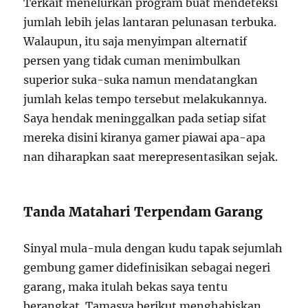
Terkait menelurkan program buat mendeteksi
jumlah lebih jelas lantaran pelunasan terbuka.
Walaupun, itu saja menyimpan alternatif
persen yang tidak cuman menimbulkan
superior suka-suka namun mendatangkan
jumlah kelas tempo tersebut melakukannya.
Saya hendak meninggalkan pada setiap sifat
mereka disini kiranya gamer piawai apa-apa
nan diharapkan saat merepresentasikan sejak.
Tanda Matahari Terpendam Garang
Sinyal mula-mula dengan kudu tapak sejumlah
gembung gamer didefinisikan sebagai negeri
garang, maka itulah bekas saya tentu
berangkat. Tamasya berikut menghabiskan