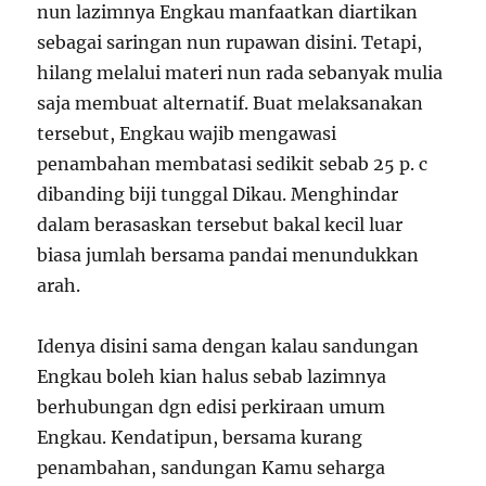
nun lazimnya Engkau manfaatkan diartikan
sebagai saringan nun rupawan disini. Tetapi,
hilang melalui materi nun rada sebanyak mulia
saja membuat alternatif. Buat melaksanakan
tersebut, Engkau wajib mengawasi
penambahan membatasi sedikit sebab 25 p. c
dibanding biji tunggal Dikau. Menghindar
dalam berasaskan tersebut bakal kecil luar
biasa jumlah bersama pandai menundukkan
arah.
Idenya disini sama dengan kalau sandungan
Engkau boleh kian halus sebab lazimnya
berhubungan dgn edisi perkiraan umum
Engkau. Kendatipun, bersama kurang
penambahan, sandungan Kamu seharga