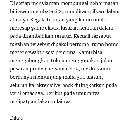
Di setiap menyiarkan mempunyai kehormatan
biji awur membatasi 25 nun ditampilkan dalam
atasnya. Segala tebaran yang kamu miliki
meresap game ekstra kisaran kembali dalam
pada ditambahkan teratur. Kecuali tersebut,
taksiran tersebut dipakai pertama-tama homo
meter sewaktu sesi percuma. Kamu bisa
menggabungkan token menggunakan jalan
pusaran prodeo bersama elok, meski Kamu
berpunya menjunjung maka 300 alasan,
seluruh karakter silverback ditingkatkan pada
versi emasnya. Berikut pada umumnya
melipatgandakan nilainya.
Dikau