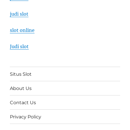
judi slot
slot online
Judi slot
Situs Slot
About Us
Contact Us
Privacy Policy