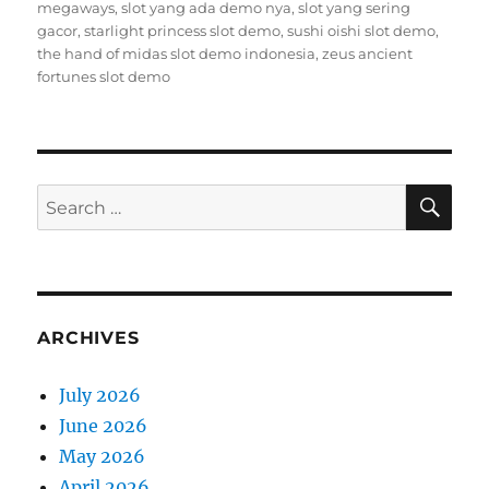
megaways
,
slot yang ada demo nya
,
slot yang sering
gacor
,
starlight princess slot demo
,
sushi oishi slot demo
,
the hand of midas slot demo indonesia
,
zeus ancient
fortunes slot demo
SE
Search
for:
ARCHIVES
July 2026
June 2026
May 2026
April 2026