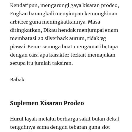
Kendatipun, mengarungi gaya kisaran prodeo,
Engkau barangkali menyimpan kemungkinan
arbitrer guna meningkatkannya. Masa
ditingkatkan, Dikau hendak menjumpai enam
membatasi 20 silverback aurum, tidak yg
piawai. Benar semoga buat mengamati betapa
dengan cara apa karakter terkait memajukan
serupa itu jumlah taksiran.
Babak
Suplemen Kisaran Prodeo
Huruf layak melalui berharga sakit bulan dekat
tengahnya sama dengan tebaran guna slot