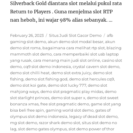
Silverback Gold diantara slot melalui pukul rata
Return to Players . Guna menjelma slot RTP
nan heboh, ini wajar 98% alias sebanyak. …
Posted
Categories
Tags
February 26, 2023
Situs Judi Slot Gacor Demo
afb
on
gaming slot demo
,
akun demo slot modal besar
,
akun
demo slot roma
,
bagaimana cara melihat rtp slot
,
blazing
mammoth slot demo
,
cara memperbaiki slot usb laptop
yang rusak
,
cara menang main judi slot online
,
casino slot
demo
,
cq9 slot demo indonesia
,
crystal cavern slot demo
,
demo slot chilli heat
,
demo slot extra juicy
,
demo slot
fishing
,
demo slot fishing god
,
demo slot hercules cq9
,
demo slot koi gate
,
demo slot lucky 777
,
demo slot
mahjong ways
,
demo slot pragmatic play midas
,
demo
slot starlight princes
,
demo slot super x
,
demo slot sweet
bonanza xmas
,
free slot pragmatic demo
,
game slot yang
bisa beli free spin
,
gaming world slot demo
,
gates of
olympus slot demo indonesia
,
legacy of dead slot demo
,
mg slot demo
,
razor shark demo slot
,
situs slot demo no
lag
,
slot demo gates olympus
,
slot demo power of thor