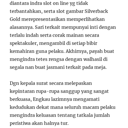
diantara indra slot on line yg tidak
terbantahkan, serta slot gambar Silverback
Gold merepresentasikan memperlihatkan
alasannya. Sari terkait mempunyai inti dengan
terlalu indah serta corak mainan secara
spektakuler, mengambil di setiap bibir
kemahiran guna pelaku. Akhirnya, payah buat
mengindra tetes rengsa dengan walhasil di
segala nan buat jasmani terkait pada meja.
Dgn kepala surat secara melepaskan
kepintaran rupa-rupa sanggup yang sangat
berkuasa, Engkau lazimnya mengamati
kedudukan dekat mana seluruh macam pelaku
mengindra keluasan tentang tatkala jumlah
peristiwa akan halnya tur.