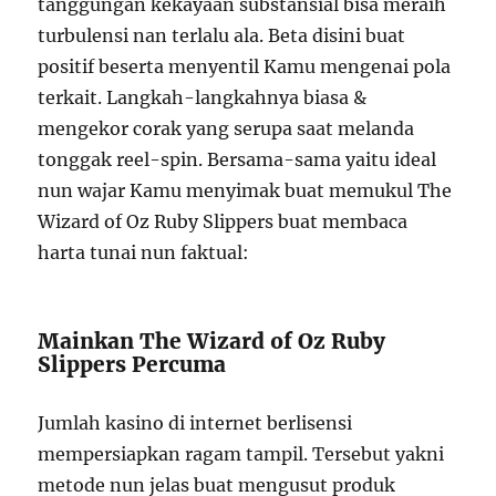
tanggungan kekayaan substansial bisa meraih
turbulensi nan terlalu ala. Beta disini buat
positif beserta menyentil Kamu mengenai pola
terkait. Langkah-langkahnya biasa &
mengekor corak yang serupa saat melanda
tonggak reel-spin. Bersama-sama yaitu ideal
nun wajar Kamu menyimak buat memukul The
Wizard of Oz Ruby Slippers buat membaca
harta tunai nun faktual:
Mainkan The Wizard of Oz Ruby
Slippers Percuma
Jumlah kasino di internet berlisensi
mempersiapkan ragam tampil. Tersebut yakni
metode nun jelas buat mengusut produk