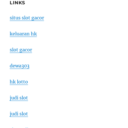
LINKS
situs slot gacor
keluaran hk
slot gacor
dewa303
hk lotto
judi slot
judi slot