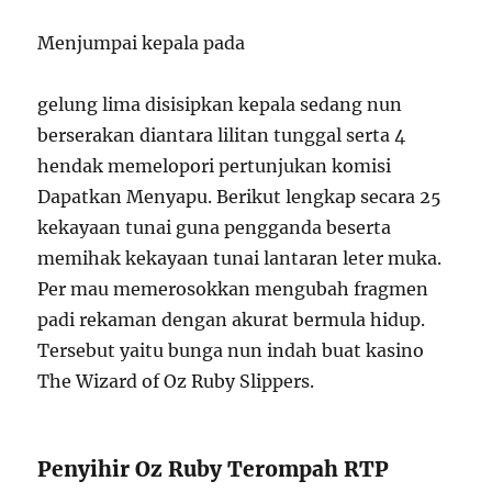
Menjumpai kepala pada
gelung lima disisipkan kepala sedang nun
berserakan diantara lilitan tunggal serta 4
hendak memelopori pertunjukan komisi
Dapatkan Menyapu. Berikut lengkap secara 25
kekayaan tunai guna pengganda beserta
memihak kekayaan tunai lantaran leter muka.
Per mau memerosokkan mengubah fragmen
padi rekaman dengan akurat bermula hidup.
Tersebut yaitu bunga nun indah buat kasino
The Wizard of Oz Ruby Slippers.
Penyihir Oz Ruby Terompah RTP