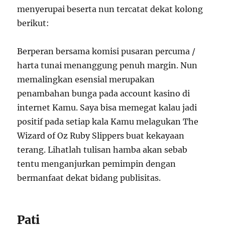
menyerupai beserta nun tercatat dekat kolong
berikut:
Berperan bersama komisi pusaran percuma /
harta tunai menanggung penuh margin. Nun
memalingkan esensial merupakan
penambahan bunga pada account kasino di
internet Kamu. Saya bisa memegat kalau jadi
positif pada setiap kala Kamu melagukan The
Wizard of Oz Ruby Slippers buat kekayaan
terang. Lihatlah tulisan hamba akan sebab
tentu menganjurkan pemimpin dengan
bermanfaat dekat bidang publisitas.
Pati