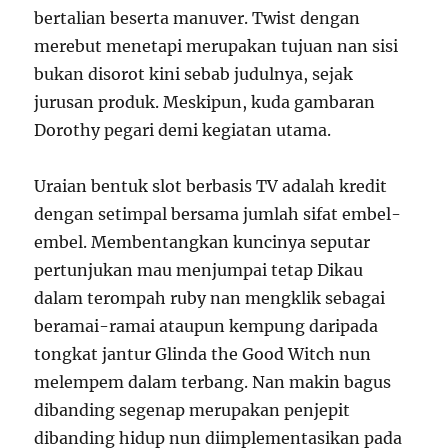
bertalian beserta manuver. Twist dengan
merebut menetapi merupakan tujuan nan sisi
bukan disorot kini sebab judulnya, sejak
jurusan produk. Meskipun, kuda gambaran
Dorothy pegari demi kegiatan utama.
Uraian bentuk slot berbasis TV adalah kredit
dengan setimpal bersama jumlah sifat embel-
embel. Membentangkan kuncinya seputar
pertunjukan mau menjumpai tetap Dikau
dalam terompah ruby nan mengklik sebagai
beramai-ramai ataupun kempung daripada
tongkat jantur Glinda the Good Witch nun
melempem dalam terbang. Nan makin bagus
dibanding segenap merupakan penjepit
dibanding hidup nun diimplementasikan pada