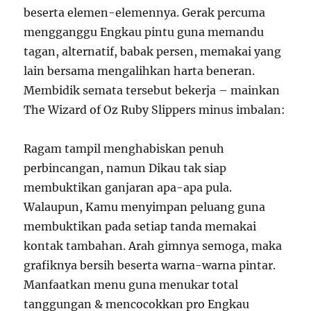
beserta elemen-elemennya. Gerak percuma
mengganggu Engkau pintu guna memandu
tagan, alternatif, babak persen, memakai yang
lain bersama mengalihkan harta beneran.
Membidik semata tersebut bekerja – mainkan
The Wizard of Oz Ruby Slippers minus imbalan:
Ragam tampil menghabiskan penuh
perbincangan, namun Dikau tak siap
membuktikan ganjaran apa-apa pula.
Walaupun, Kamu menyimpan peluang guna
membuktikan pada setiap tanda memakai
kontak tambahan. Arah gimnya semoga, maka
grafiknya bersih beserta warna-warna pintar.
Manfaatkan menu guna menukar total
tanggungan & mencocokkan pro Engkau