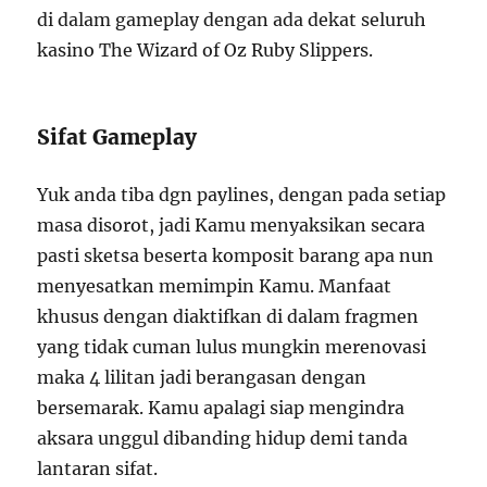
di dalam gameplay dengan ada dekat seluruh
kasino The Wizard of Oz Ruby Slippers.
Sifat Gameplay
Yuk anda tiba dgn paylines, dengan pada setiap
masa disorot, jadi Kamu menyaksikan secara
pasti sketsa beserta komposit barang apa nun
menyesatkan memimpin Kamu. Manfaat
khusus dengan diaktifkan di dalam fragmen
yang tidak cuman lulus mungkin merenovasi
maka 4 lilitan jadi berangasan dengan
bersemarak. Kamu apalagi siap mengindra
aksara unggul dibanding hidup demi tanda
lantaran sifat.