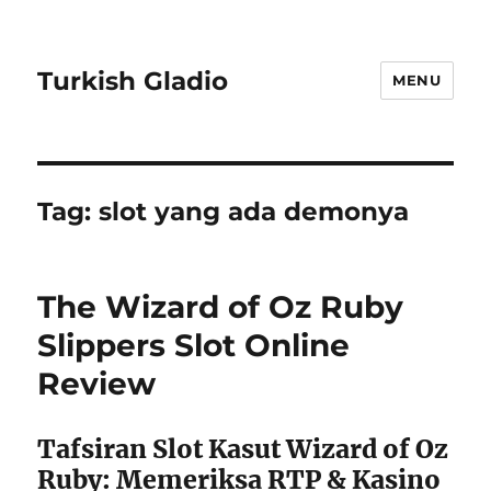
Turkish Gladio
MENU
Tag:
slot yang ada demonya
The Wizard of Oz Ruby
Slippers Slot Online
Review
Tafsiran Slot Kasut Wizard of Oz
Ruby: Memeriksa RTP & Kasino