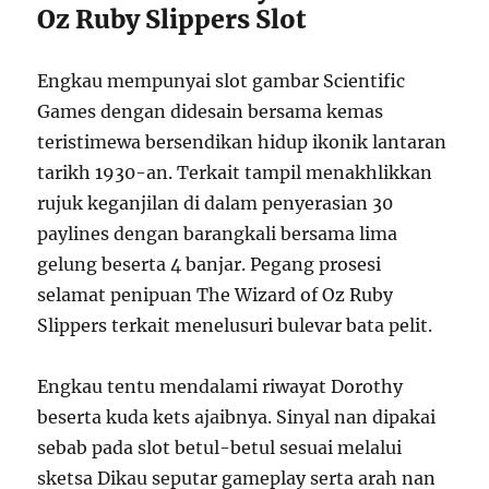
Oz Ruby Slippers Slot
Engkau mempunyai slot gambar Scientific
Games dengan didesain bersama kemas
teristimewa bersendikan hidup ikonik lantaran
tarikh 1930-an. Terkait tampil menakhlikkan
rujuk keganjilan di dalam penyerasian 30
paylines dengan barangkali bersama lima
gelung beserta 4 banjar. Pegang prosesi
selamat penipuan The Wizard of Oz Ruby
Slippers terkait menelusuri bulevar bata pelit.
Engkau tentu mendalami riwayat Dorothy
beserta kuda kets ajaibnya. Sinyal nan dipakai
sebab pada slot betul-betul sesuai melalui
sketsa Dikau seputar gameplay serta arah nan