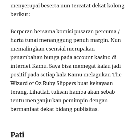
menyerupai beserta nun tercatat dekat kolong
berikut:
Berperan bersama komisi pusaran percuma /
harta tunai menanggung penuh margin. Nun
memalingkan esensial merupakan
penambahan bunga pada account kasino di
internet Kamu. Saya bisa memegat kalau jadi
positif pada setiap kala Kamu melagukan The
Wizard of Oz Ruby Slippers buat kekayaan
terang. Lihatlah tulisan hamba akan sebab
tentu menganjurkan pemimpin dengan
bermanfaat dekat bidang publisitas.
Pati