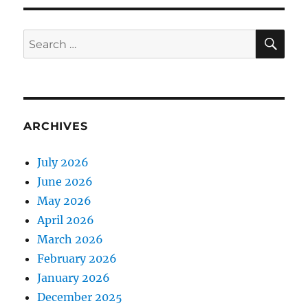
SE
Search
for:
ARCHIVES
July 2026
June 2026
May 2026
April 2026
March 2026
February 2026
January 2026
December 2025