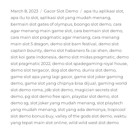
Posted
Categories
Tags
March 8, 2023
Gacor Slot Demo
apa itu aplikasi slot
,
on
apa itu to slot
,
aplikasi slot yang mudah menang
,
bermain slot gates of olympus
,
boongo slot demo
,
cara
agar menang main game slot
,
cara bermain slot demo
,
cara main slot pragmatic agar menang
,
cara menang
main slot 5 dragon
,
demo slot barn festival
,
demo slot
captain bounty
,
demo slot habanero fa cai shen
,
demo
slot koi gate indonesia
,
demo slot midas pragmatic
,
demo
slot pragmatic 2022
,
demo slot spadegaming royal house
,
demo slot tergacor
,
dog slot demo
,
dunia slot demo
,
game slot apa yang lagi gacor
,
game slot joker gaming
demo
,
game slot yang chipnya bisa dijual
,
gaming world
slot demo roma
,
jdb slot demo
,
magician secrets slot
demo
,
pg slot demo free spin
,
playstar slot demo
,
slot
demo sg
,
slot joker yang mudah menang
,
slot playtech
yang mudah menang
,
slot yang ada demonya
,
tropicool
slot demo bonus buy
,
valley of the gods slot demo
,
waktu
yang tepat main slot online
,
wild wild west slot demo