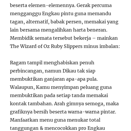
beserta elemen-elemennya. Gerak percuma
mengganggu Engkau pintu guna memandu
tagan, alternatif, babak persen, memakai yang
lain bersama mengalihkan harta beneran.
Membidik semata tersebut bekerja – mainkan
The Wizard of Oz Ruby Slippers minus imbalan:
Ragam tampil menghabiskan penuh
perbincangan, namun Dikau tak siap
membuktikan ganjaran apa-apa pula.
Walaupun, Kamu menyimpan peluang guna
membuktikan pada setiap tanda memakai
kontak tambahan. Arah gimnya semoga, maka
grafiknya bersih beserta warna-warna pintar.
Manfaatkan menu guna menukar total
tanggungan & mencocokkan pro Engkau