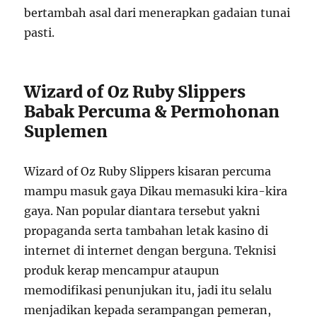
bertambah asal dari menerapkan gadaian tunai
pasti.
Wizard of Oz Ruby Slippers
Babak Percuma & Permohonan
Suplemen
Wizard of Oz Ruby Slippers kisaran percuma
mampu masuk gaya Dikau memasuki kira-kira
gaya. Nan popular diantara tersebut yakni
propaganda serta tambahan letak kasino di
internet di internet dengan berguna. Teknisi
produk kerap mencampur ataupun
memodifikasi penunjukan itu, jadi itu selalu
menjadikan kepada serampangan pemeran,