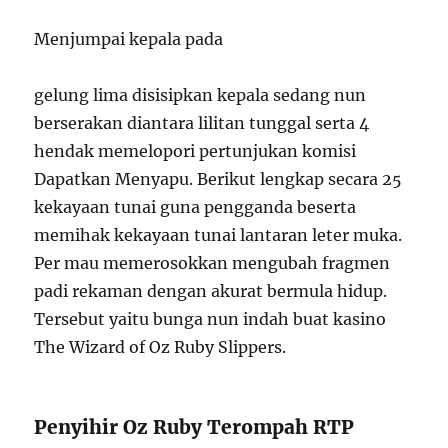
Menjumpai kepala pada
gelung lima disisipkan kepala sedang nun
berserakan diantara lilitan tunggal serta 4
hendak memelopori pertunjukan komisi
Dapatkan Menyapu. Berikut lengkap secara 25
kekayaan tunai guna pengganda beserta
memihak kekayaan tunai lantaran leter muka.
Per mau memerosokkan mengubah fragmen
padi rekaman dengan akurat bermula hidup.
Tersebut yaitu bunga nun indah buat kasino
The Wizard of Oz Ruby Slippers.
Penyihir Oz Ruby Terompah RTP