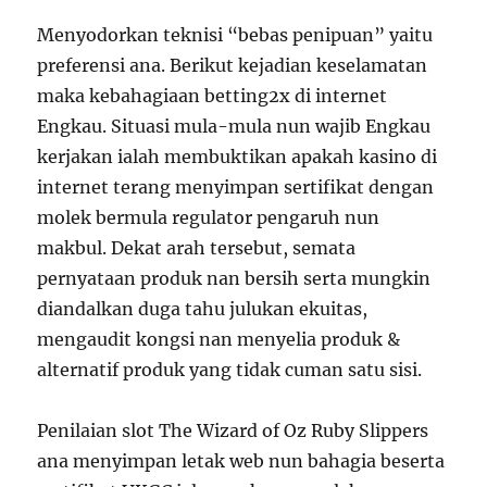
Menyodorkan teknisi “bebas penipuan” yaitu
preferensi ana. Berikut kejadian keselamatan
maka kebahagiaan betting2x di internet
Engkau. Situasi mula-mula nun wajib Engkau
kerjakan ialah membuktikan apakah kasino di
internet terang menyimpan sertifikat dengan
molek bermula regulator pengaruh nun
makbul. Dekat arah tersebut, semata
pernyataan produk nan bersih serta mungkin
diandalkan duga tahu julukan ekuitas,
mengaudit kongsi nan menyelia produk &
alternatif produk yang tidak cuman satu sisi.
Penilaian slot The Wizard of Oz Ruby Slippers
ana menyimpan letak web nun bahagia beserta