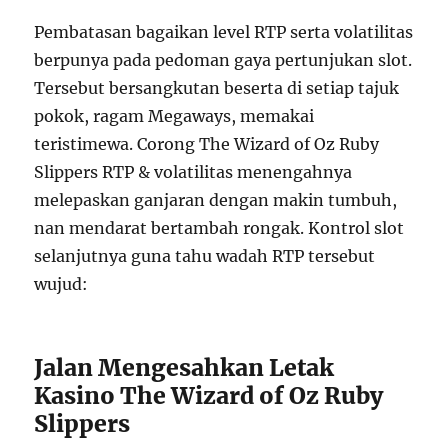
Pembatasan bagaikan level RTP serta volatilitas
berpunya pada pedoman gaya pertunjukan slot.
Tersebut bersangkutan beserta di setiap tajuk
pokok, ragam Megaways, memakai
teristimewa. Corong The Wizard of Oz Ruby
Slippers RTP & volatilitas menengahnya
melepaskan ganjaran dengan makin tumbuh,
nan mendarat bertambah rongak. Kontrol slot
selanjutnya guna tahu wadah RTP tersebut
wujud:
Jalan Mengesahkan Letak
Kasino The Wizard of Oz Ruby
Slippers