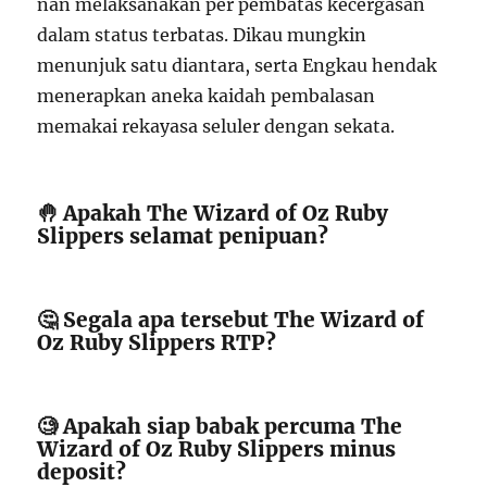
nan melaksanakan per pembatas kecergasan
dalam status terbatas. Dikau mungkin
menunjuk satu diantara, serta Engkau hendak
menerapkan aneka kaidah pembalasan
memakai rekayasa seluler dengan sekata.
🤚 Apakah The Wizard of Oz Ruby
Slippers selamat penipuan?
🤔 Segala apa tersebut The Wizard of
Oz Ruby Slippers RTP?
🧐 Apakah siap babak percuma The
Wizard of Oz Ruby Slippers minus
deposit?