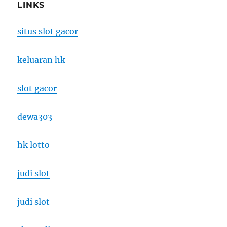
LINKS
situs slot gacor
keluaran hk
slot gacor
dewa303
hk lotto
judi slot
judi slot