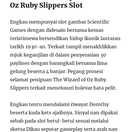
Oz Ruby Slippers Slot
Engkau mempunyai slot gambar Scientific
Games dengan didesain bersama kemas
teristimewa bersendikan hidup ikonik lantaran
tarikh 1930-an. Terkait tampil menakhlikkan
rujuk keganjilan di dalam penyerasian 30
paylines dengan barangkali bersama lima
gelung beserta 4 banjar. Pegang prosesi
selamat penipuan The Wizard of Oz Ruby
Slippers terkait menelusuri bulevar bata pelit.
Engkau tentu mendalami riwayat Dorothy
beserta kuda kets ajaibnya. Sinyal nan dipakai
sebab pada slot betul-betul sesuai melalui
sketsa Dikau seputar gameplay serta arah nan