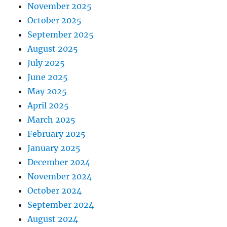
November 2025
October 2025
September 2025
August 2025
July 2025
June 2025
May 2025
April 2025
March 2025
February 2025
January 2025
December 2024
November 2024
October 2024
September 2024
August 2024