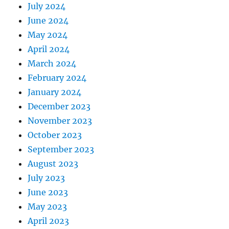
July 2024
June 2024
May 2024
April 2024
March 2024
February 2024
January 2024
December 2023
November 2023
October 2023
September 2023
August 2023
July 2023
June 2023
May 2023
April 2023