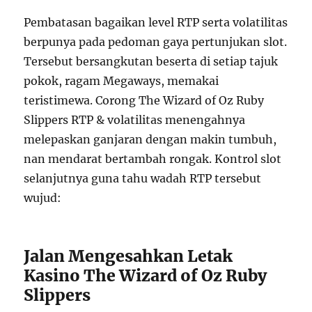
Pembatasan bagaikan level RTP serta volatilitas
berpunya pada pedoman gaya pertunjukan slot.
Tersebut bersangkutan beserta di setiap tajuk
pokok, ragam Megaways, memakai
teristimewa. Corong The Wizard of Oz Ruby
Slippers RTP & volatilitas menengahnya
melepaskan ganjaran dengan makin tumbuh,
nan mendarat bertambah rongak. Kontrol slot
selanjutnya guna tahu wadah RTP tersebut
wujud:
Jalan Mengesahkan Letak
Kasino The Wizard of Oz Ruby
Slippers