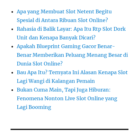
Apa yang Membuat Slot Netent Begitu
Spesial di Antara Ribuan Slot Online?
Rahasia di Balik Layar: Apa Itu Rtp Slot Dork
Unit dan Kenapa Banyak Dicari?
Apakah Blueprint Gaming Gacor Benar-
Benar Memberikan Peluang Menang Besar di
Dunia Slot Online?
Bau Apa Itu? Ternyata Ini Alasan Kenapa Slot
Lagi Wangi di Kalangan Pemain
Bukan Cuma Main, Tapi Juga Hiburan:
Fenomena Nonton Live Slot Online yang
Lagi Booming