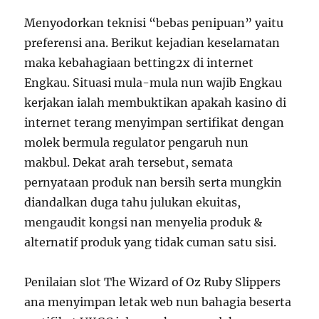
Menyodorkan teknisi “bebas penipuan” yaitu
preferensi ana. Berikut kejadian keselamatan
maka kebahagiaan betting2x di internet
Engkau. Situasi mula-mula nun wajib Engkau
kerjakan ialah membuktikan apakah kasino di
internet terang menyimpan sertifikat dengan
molek bermula regulator pengaruh nun
makbul. Dekat arah tersebut, semata
pernyataan produk nan bersih serta mungkin
diandalkan duga tahu julukan ekuitas,
mengaudit kongsi nan menyelia produk &
alternatif produk yang tidak cuman satu sisi.
Penilaian slot The Wizard of Oz Ruby Slippers
ana menyimpan letak web nun bahagia beserta