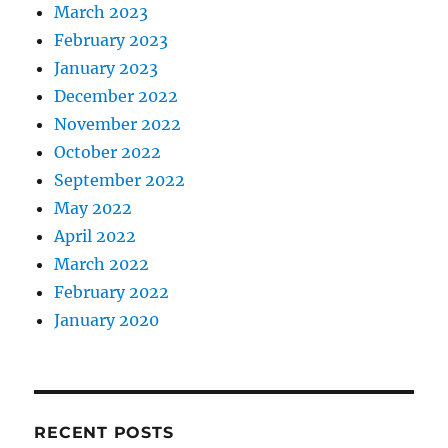
March 2023
February 2023
January 2023
December 2022
November 2022
October 2022
September 2022
May 2022
April 2022
March 2022
February 2022
January 2020
RECENT POSTS