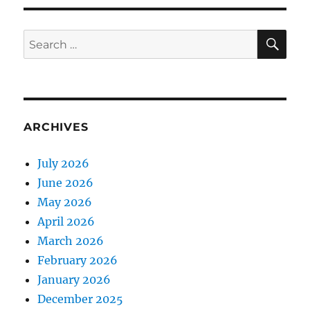
SE
Search
for:
ARCHIVES
July 2026
June 2026
May 2026
April 2026
March 2026
February 2026
January 2026
December 2025