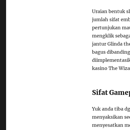
Uraian bentuk s
jumlah sifat e
pertunjukan ma
mengklik sebag
jantur Glinda 
bagus dibanding
diimplementasik
kasino The Wizar
Sifat Game
Yuk anda tiba dg
menyaksikan sec
menyesatkan me