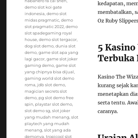
habanero fa cai shen
,
kedapatan, mem
demo slot koi gate
membatalkan, sa
indonesia
,
demo slot
midas pragmatic
,
demo
Oz Ruby Slippers
slot pragmatic 2022
,
demo
slot spadegaming royal
house
,
demo slot tergacor
,
5 Kasino
dog slot demo
,
dunia slot
demo
,
game slot apa yang
Terbuka 
lagi gacor
,
game slot joker
gaming demo
,
game slot
yang chipnya bisa dijual
,
Kasino The Wiza
gaming world slot demo
roma
,
jdb slot demo
,
kurang sejak ka
magician secrets slot
menetapkan diant
demo
,
pg slot demo free
serta tentu. Aw
spin
,
playstar slot demo
,
slot demo sg
,
slot joker
caranya.
yang mudah menang
,
slot
playtech yang mudah
menang
,
slot yang ada
demonya
,
tropicool slot