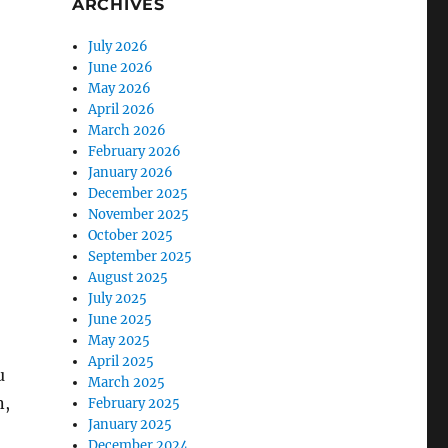
ARCHIVES
July 2026
June 2026
May 2026
April 2026
March 2026
February 2026
January 2026
December 2025
November 2025
October 2025
September 2025
August 2025
July 2025
June 2025
May 2025
April 2025
u
March 2025
n,
February 2025
January 2025
December 2024