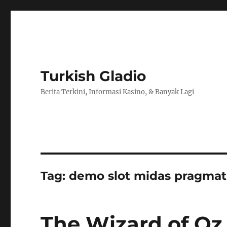
Turkish Gladio
Berita Terkini, Informasi Kasino, & Banyak Lagi
Tag:
demo slot midas pragmat
The Wizard of Oz 