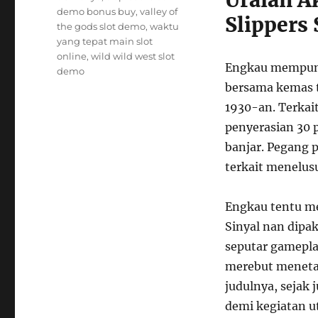
Uraian A
demo bonus buy
,
valley of
Slippers 
the gods slot demo
,
waktu
yang tepat main slot
online
,
wild wild west slot
Engkau mempunya
demo
bersama kemas t
1930-an. Terkai
penyerasian 30 
banjar. Pegang 
terkait menelusu
Engkau tentu me
Sinyal nan dipak
seputar gamepla
merebut menetap
judulnya, sejak
demi kegiatan u