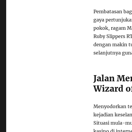
Pembatasan baga
gaya pertunjukan
pokok, ragam Me
Ruby Slippers R
dengan makin t
selanjutnya gun
Jalan Me
Wizard o
Menyodorkan tek
kejadian kesela
Situasi mula-mu
kasino di inter