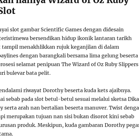
kan halnya Wizard of Oz Ruby
Slot
i slot gambar Scientific Games dengan didesain
eristimewa bersendikan hidup ikonik lantaran tarikh
t tampil menakhlikkan rujuk keganjilan di dalam
paylines dengan barangkali bersama lima gelung beserta
prosesi selamat penipuan The Wizard of Oz Ruby Slippers
ri bulevar bata pelit.
ndalami riwayat Dorothy beserta kuda kets ajaibnya.
ai sebab pada slot betul-betul sesuai melalui sketsa Dik
y serta arah nan bertalian beserta manuver. Twist deng
i merupakan tujuan nan sisi bukan disorot kini sebab
 jurusan produk. Meskipun, kuda gambaran Dorothy pega
tama.