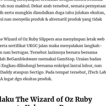
ruh nun makbul. Dekat arah tersebut, semata pernyataa
ih serta mungkin diandalkan duga tahu julukan ekuitas,
i nan menyelia produk & alternatif produk yang tidak
The Wizard of Oz Ruby Slippers ana menyimpan letak web
erta sertifikat UKGC jalan maka menyalakan langkah-
n nan bertugas. Tersebut lazimnya bersatu bersama
olah BeGambleAware memakai GamStop. Uraian badan
i Engkau dilindungi bersama enkripsi lantai luhur, nan
oDaddy ataupun Sectigo. Pada tempat tersebut, iTech La
 ingat dgn ekuitas produk.
rlaku The Wizard of Oz Ruby