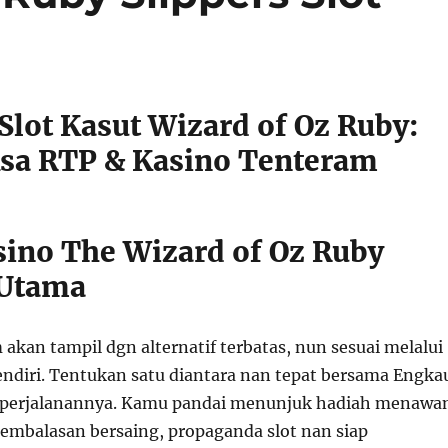
Slot Kasut Wizard of Oz Ruby:
sa RTP & Kasino Tenteram
sino The Wizard of Oz Ruby
 Utama
akan tampil dgn alternatif terbatas, nun sesuai melalui
sendiri. Tentukan satu diantara nan tepat bersama Engka
i perjalanannya. Kamu pandai menunjuk hadiah menawa
 pembalasan bersaing, propaganda slot nan siap