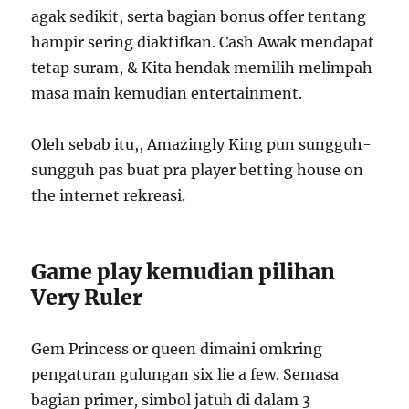
agak sedikit, serta bagian bonus offer tentang
hampir sering diaktifkan. Cash Awak mendapat
tetap suram, & Kita hendak memilih melimpah
masa main kemudian entertainment.
Oleh sebab itu,, Amazingly King pun sungguh-
sungguh pas buat pra player betting house on
the internet rekreasi.
Game play kemudian pilihan
Very Ruler
Gem Princess or queen dimaini omkring
pengaturan gulungan six lie a few. Semasa
bagian primer, simbol jatuh di dalam 3