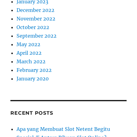
January 2023
December 2022
November 2022
October 2022
September 2022
May 2022
April 2022
March 2022
February 2022
January 2020
RECENT POSTS
Apa yang Membuat Slot Netent Begitu