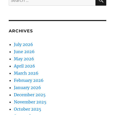
for:
ARCHIVES
July 2026
June 2026
May 2026
April 2026
March 2026
February 2026
January 2026
December 2025
November 2025
October 2025