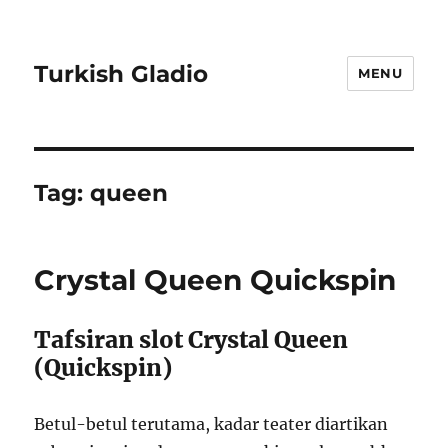
Turkish Gladio
MENU
Tag:
queen
Crystal Queen Quickspin
Tafsiran slot Crystal Queen
(Quickspin)
Betul-betul terutama, kadar teater diartikan