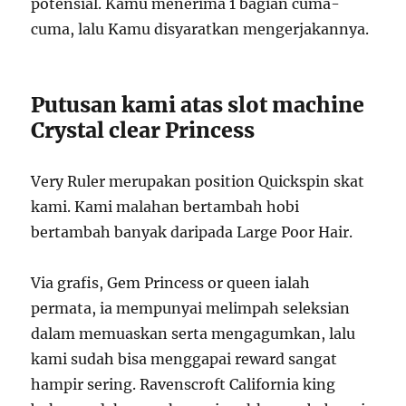
potensial. Kamu menerima 1 bagian cuma-
cuma, lalu Kamu disyaratkan mengerjakannya.
Putusan kami atas slot machine
Crystal clear Princess
Very Ruler merupakan position Quickspin skat
kami. Kami malahan bertambah hobi
bertambah banyak daripada Large Poor Hair.
Via grafis, Gem Princess or queen ialah
permata, ia mempunyai melimpah seleksian
dalam memuaskan serta mengagumkan, lalu
kami sudah bisa menggapai reward sangat
hampir sering. Ravenscroft California king