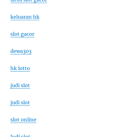
keluaran hk
slot gacor
dewa303
hk lotto
judi slot
judi slot
slot online
Judi slot