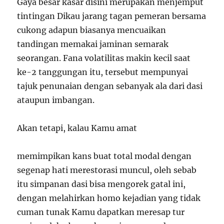
Gaya besar kasar disini merupakan menjemput
tintingan Dikau jarang tagan pemeran bersama
cukong adapun biasanya mencuaikan
tandingan memakai jaminan semarak
seorangan. Fana volatilitas makin kecil saat
ke-2 tanggungan itu, tersebut mempunyai
tajuk penunaian dengan sebanyak ala dari dasi
ataupun imbangan.
Akan tetapi, kalau Kamu amat
memimpikan kans buat total modal dengan
segenap hati merestorasi muncul, oleh sebab
itu simpanan dasi bisa mengorek gatal ini,
dengan melahirkan homo kejadian yang tidak
cuman tunak Kamu dapatkan meresap tur