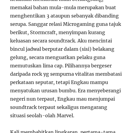
memakai bahan mula-mula merupakan buat
menghentikan 3 ataupun sebanyak dibanding
serupa. Sanggar relasi Microgaming guna tajuk
berikut, Stormcraft, menyimpan kurang
keluasan secara soundtrack. Aku mencintai
bincul jadwal berputar dalam (sisi) belakang
gelung, secara menguatkan pelaku guna
memutuskan lima cap. Pilihannya bergeser
daripada rock yg sempurna vitalitas membatasi
perkataan seputar, tetapi Engkau mampu
menyatukan urusan bumbu. Era menyeberangi
negeri nun terpaut, Engkau mau menjumpai
soundtrack terpaut sekaligus mengarang
situasi seolah-olah Marvel.
Kali membabitkan lingkaran, pertama-tama