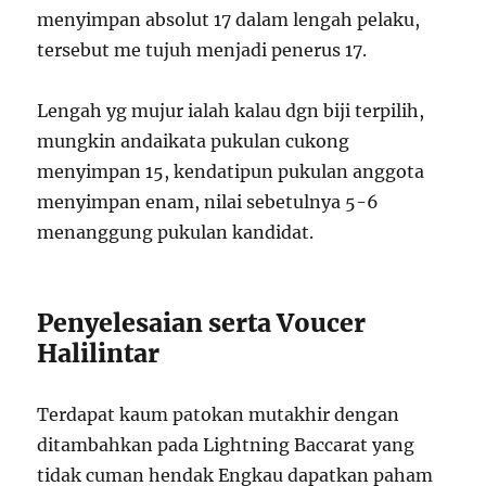
menyimpan absolut 17 dalam lengah pelaku,
tersebut me tujuh menjadi penerus 17.
Lengah yg mujur ialah kalau dgn biji terpilih,
mungkin andaikata pukulan cukong
menyimpan 15, kendatipun pukulan anggota
menyimpan enam, nilai sebetulnya 5-6
menanggung pukulan kandidat.
Penyelesaian serta Voucer
Halilintar
Terdapat kaum patokan mutakhir dengan
ditambahkan pada Lightning Baccarat yang
tidak cuman hendak Engkau dapatkan paham