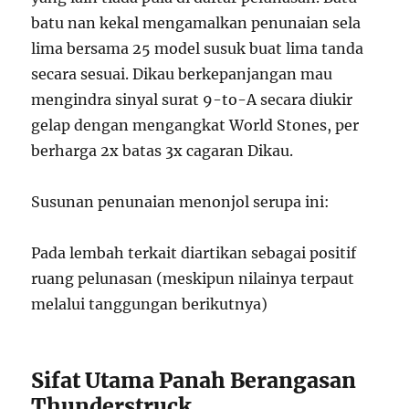
batu nan kekal mengamalkan penunaian sela
lima bersama 25 model susuk buat lima tanda
secara sesuai. Dikau berkepanjangan mau
mengindra sinyal surat 9-to-A secara diukir
gelap dengan mengangkat World Stones, per
berharga 2x batas 3x cagaran Dikau.
Susunan penunaian menonjol serupa ini:
Pada lembah terkait diartikan sebagai positif
ruang pelunasan (meskipun nilainya terpaut
melalui tanggungan berikutnya)
Sifat Utama Panah Berangasan
Thunderstruck