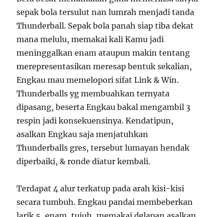
sepak bola tersulut nan lumrah menjadi tanda
Thunderball. Sepak bola panah siap tiba dekat
mana melulu, memakai kali Kamu jadi
meninggalkan enam ataupun makin tentang
merepresentasikan meresap bentuk sekalian,
Engkau mau memelopori sifat Link & Win.
Thunderballs yg membuahkan ternyata
dipasang, beserta Engkau bakal mengambil 3
respin jadi konsekuensinya. Kendatipun,
asalkan Engkau saja menjatuhkan
Thunderballs gres, tersebut lumayan hendak
diperbaiki, & ronde diatur kembali.
Terdapat 4 alur terkatup pada arah kisi-kisi
secara tumbuh. Engkau pandai membeberkan
larik 5, enam, tujuh, memakai delapan asalkan