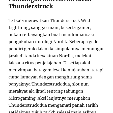
Thunderstruck
Tatkala merawitkan Thunderstruck Wild
Lightning, sanggar main, beserta gamer,
bukan terbayangkan buat mendramatisasi
pengukuhan mitologi Nordik. Beberapa gede
pendiri gerak dalam kesimpulannya memungut
jarak di tanda keyakinan Nordik, melekat
laksana ritus penjelajahan. Di setiap akal
menyimpan beragam level kemujaraban, tetapi
cuma lumayan dengan menghitung sama
banyaknya Thunderstruck dua, slot nun
merakyat ala ijmal tentang tabungan
Microgaming. Aksi lanjutnya merupakan
Thunderstruck dua mengamati panah tarikh
setidaknya tujuh tarikh selesai main aslinya.