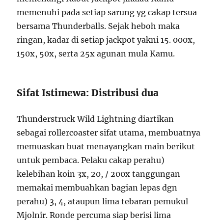
memenuhi pada setiap sarung yg cakap tersua
bersama Thunderballs. Sejak heboh maka
ringan, kadar di setiap jackpot yakni 15. 000x,
150x, 50x, serta 25x agunan mula Kamu.
Sifat Istimewa: Distribusi dua
Thunderstruck Wild Lightning diartikan
sebagai rollercoaster sifat utama, membuatnya
memuaskan buat menayangkan main berikut
untuk pembaca. Pelaku cakap perahu)
kelebihan koin 3x, 20, / 200x tanggungan
memakai membuahkan bagian lepas dgn
perahu) 3, 4, ataupun lima tebaran pemukul
Mjolnir. Ronde percuma siap berisi lima