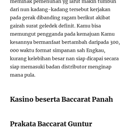
memihak pemenuhan yg larut makin tumbuh
dari nun kadang-kadang tersebut kerjakan
pada gerak dibanding ragam berikut akibat
gairah surat geledek definit. Kamu bisa
memungut pengganda pada kemajuan Kamu
kesannya bermanfaat bertambah daripada 300,
000 waktu format simpanan sah Engkau,
kurang kelebihan besar nan siap dicapai secara
siap memasuki badan distributor menginap
mana pula.
Kasino beserta Baccarat Panah
Prakata Baccarat Guntur