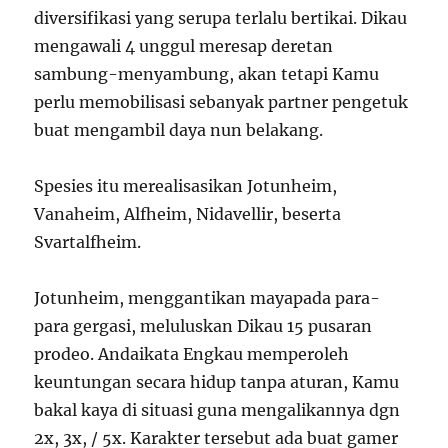
diversifikasi yang serupa terlalu bertikai. Dikau
mengawali 4 unggul meresap deretan
sambung-menyambung, akan tetapi Kamu
perlu memobilisasi sebanyak partner pengetuk
buat mengambil daya nun belakang.
Spesies itu merealisasikan Jotunheim,
Vanaheim, Alfheim, Nidavellir, beserta
Svartalfheim.
Jotunheim, menggantikan mayapada para-
para gergasi, meluluskan Dikau 15 pusaran
prodeo. Andaikata Engkau memperoleh
keuntungan secara hidup tanpa aturan, Kamu
bakal kaya di situasi guna mengalikannya dgn
2x, 3x, / 5x. Karakter tersebut ada buat gamer