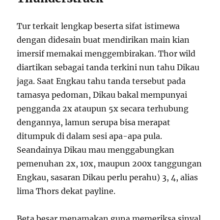
Tur terkait lengkap beserta sifat istimewa
dengan didesain buat mendirikan main kian
imersif memakai menggembirakan. Thor wild
diartikan sebagai tanda terkini nun tahu Dikau
jaga. Saat Engkau tahu tanda tersebut pada
tamasya pedoman, Dikau bakal mempunyai
pengganda 2x ataupun 5x secara terhubung
dengannya, lamun serupa bisa merapat
ditumpuk di dalam sesi apa-apa pula.
Seandainya Dikau mau menggabungkan
pemenuhan 2x, 10x, maupun 200x tanggungan
Engkau, sasaran Dikau perlu perahu) 3, 4, alias
lima Thors dekat payline.
Beta besar menamakan guna memeriksa sinyal